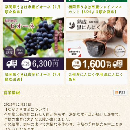
福岡県うきは市産ピオーネ【7月
福岡県うきは市産シャインマス
順次発送】
カット【8/20より順次発送】
福岡県うきは市産ピオーネ【7月
九州産にんにく使用 黒にんにく
順次発送】
黒月
2025年12月23日
【ながさき黄金について】
今年度は長期間にわたり雨が降らず、深刻な水不足が続いた影響で、
作物の生育に大きな支障が生じました。
その結果、例年に比べて大幅な不作の為、今期の予約販売を中止とさ
せていただきます。