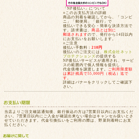
「NP後払い」について
○このお支払方法の詳細
商品の到着を確認してから、「コンビ
ニ」「郵便局」「銀行」で
後払いできる安心・簡単な決済方法で
す。請求書は、
商品とは別に
郵送されます
ので、発行から14日以内
にお支払いをお願いします。
○ご注意
後払い手数料：
210円
後払いのご注文には、
株式会社ネット
プロテクションズ
の提供する
NP後払いサービスが適用され、サービ
スの範囲内で個人情報を提供し、
代金債権を譲渡します。
ご利用限度額
は累計残高で55,000円（税込）迄で
す。
詳細はバナーをクリックしてご確認下
さい。
当店よりご注文確認通知後、銀行振込の方は7営業日以内にお支払くだ
さい。7営業日以内にご入金が確認出来ない場合はキャンセル扱いとさ
せていただきます。代金引換払いをご利用の際は、野菜到着時にお支
払ください。