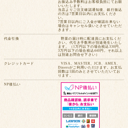
お振込み手数料はお客様負担にてお願
いいたします。
当店よりご注文確認通知後、銀行振込
の方は7営業日以内にお支払くださ
い。
7営業日以内にご入金が確認出来ない
場合はキャンセル扱いとさせていただ
きます。
代金引換
野菜の届け時に配達員にお支払くだ
さい。代引き手数料が別途発生いたし
ます。（1万円以下の場合税込330円、
3万円以下の場合税込440円。それ以上
は別途お問合せ下さい）
クレジットカード
VISA、MASTER、JCB、AMEX、
Dinersがご利用いただけます。お支払
回数は1回のみとさせていただいてお
ります。
NP後払い