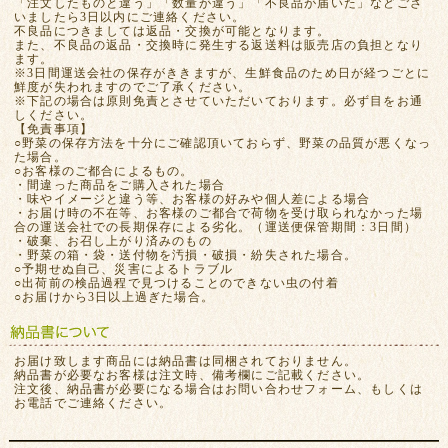
「注文したものと違う」「数量が違う」「不良品が届いた」などござ
いましたら3日以内にご連絡ください。
不良品につきましては返品・交換が可能となります。
また、不良品の返品・交換時に発生する返送料は販売店の負担となり
ます。
※3日間運送会社の保存がききますが、生鮮食品のため日が経つごとに
鮮度が失われますのでご了承ください。
※下記の場合は原則免責とさせていただいております。必ず目をお通
しください。
【免責事項】
○野菜の保存方法を十分にご確認頂いておらず、野菜の品質が悪くなっ
た場合。
○お客様のご都合によるもの。
・間違った商品をご購入された場合
・味やイメージと違う等、お客様の好みや個人差による場合
・お届け時の不在等、お客様のご都合で荷物を受け取られなかった場
合の運送会社での長期保存による劣化。（運送便保管期間：3日間）
・破棄、お召し上がり済みのもの
・野菜の箱・袋・送付物を汚損・破損・紛失された場合。
○予期せぬ自己、災害によるトラブル
○出荷前の検品過程で見つけることのできない虫の付着
○お届けから3日以上過ぎた場合。
お届け致します商品には納品書は同梱されておりません。
納品書が必要なお客様は注文時、備考欄にご記載ください。
注文後、納品書が必要になる場合はお問い合わせフォーム、もしくは
お電話でご連絡ください。