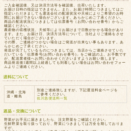
ご入金確認後、又は決済方法等を確認後、出荷いたします。
お届け日時の指定はできません。また、お届け時間につきましてはご
指定いただきましても運送会社の配達状況や天候によりご希望のお時
間にお届けできない場合がございます。あらかじめご了承ください。
商品の配送状況につきましては伝票番号（お問い合わせ番号）からご
確認ください。
農産物の収穫状況、天候等によりお届けまで日数がかかる場合があり
ます。また、お届け日、決済方法等について、当社よりご連絡をさせ
ていただく場合がございます。
その際、ご連絡がつかない場合はご発送が出来ない事もあります。あ
らかじめご了承ください。
発送が完了しているものにつきましては、当店からご連絡させていた
だいている「伝票番号(お問い合わせ番号)」をご確認の上、お手数です
が、配送業者様へお問い合わせくださいますようお願い致します。
商品発送後1週間以上経過しても到着しない場合はお問い合わせフォー
ムよりご連絡ください。
別途ご連絡致しますが、下記運送料金ページを
沖縄・北海
ご参考ください。
道・離島
佐川急便送料一覧
野菜がお手元に届きましたら、注文野菜をご確認ください。
生鮮野菜を取り扱っており、野菜につきましては万全を期しておりま
すが、