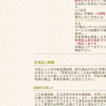
郵送されます
ので、発
日以内にお支払いを
す。
○ご注意
後払い手数料：
210円
後払いのご注文には
ネットプロテクショ
する
NP後払いサービスが
サービスの範囲内で
提供し、
代金債権を譲渡しま
限度額は累計残高で55,
（税込）迄です。
詳細はバナーをクリ
確認下さい。
当店よりご注文確認通知後、銀行振込の方は7営業
お支払ください。7営業日以内にご入金が確認出来
はキャンセル扱いとさせていただきます。代金引
利用の際は、野菜到着時にお支払ください。
ご入金確認後、又は決済方法等を確認後、出荷い
お届け日時の指定はできません。また、お届け時
してはご指定いただきましても運送会社の配達状
よりご希望のお時間にお届けできない場合がござ