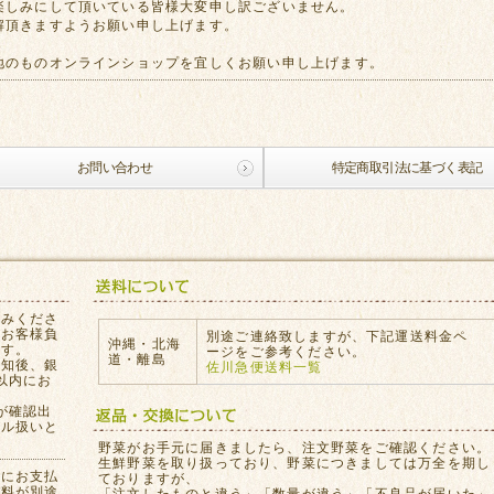
楽しみにして頂いている皆様大変申し訳ございません。
解頂きますようお願い申し上げます。
地のものオンラインショップを宜しくお願い申し上げます。
お問い合わせ
特定商取引法に基づく表記
込みくださ
はお客様負
別途ご連絡致しますが、下記運送料金ペ
沖縄・北海
ます。
ージをご参考ください。
道・離島
通知後、銀
佐川急便送料一覧
以内にお
が確認出
セル扱いと
。
野菜がお手元に届きましたら、注文野菜をご確認ください。
生鮮野菜を取り扱っており、野菜につきましては万全を期し
員にお支払
ておりますが、
数料が別途