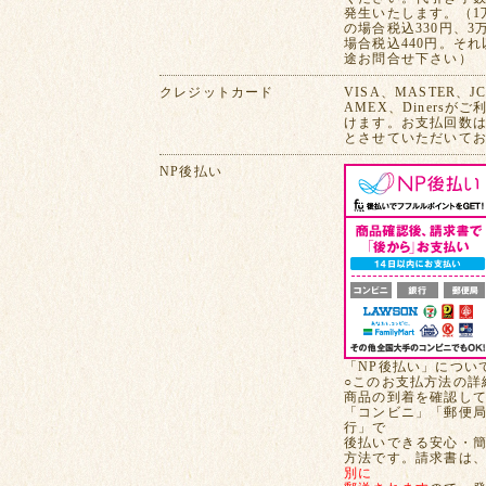
発生いたします。（1
の場合税込330円、3
場合税込440円。そ
途お問合せ下さい）
クレジットカード
VISA、MASTER、J
AMEX、Dinersが
けます。お支払回数は
とさせていただいて
NP後払い
「NP後払い」につい
○このお支払方法の詳
商品の到着を確認し
「コンビニ」「郵便
行」で
後払いできる安心・
方法です。請求書は
別に