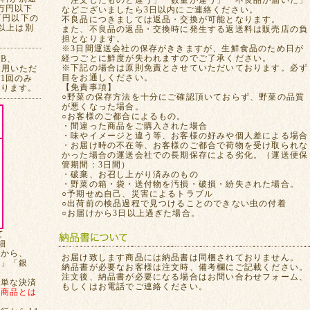
「注文したものと違う」「数量が違う」「不良品が届いた」
万円以下
などございましたら3日以内にご連絡ください。
万円以下の
不良品につきましては返品・交換が可能となります。
れ以上は別
また、不良品の返品・交換時に発生する返送料は販売店の負
担となります。
※3日間運送会社の保存がききますが、生鮮食品のため日が
経つごとに鮮度が失われますのでご了承ください。
CB、
※下記の場合は原則免責とさせていただいております。必ず
ご利用いただ
目をお通しください。
1回のみ
【免責事項】
おります。
○野菜の保存方法を十分にご確認頂いておらず、野菜の品質
が悪くなった場合。
○お客様のご都合によるもの。
・間違った商品をご購入された場合
・味やイメージと違う等、お客様の好みや個人差による場合
・お届け時の不在等、お客様のご都合で荷物を受け取られな
かった場合の運送会社での長期保存による劣化。（運送便保
管期間：3日間）
・破棄、お召し上がり済みのもの
・野菜の箱・袋・送付物を汚損・破損・紛失された場合。
○予期せぬ自己、災害によるトラブル
○出荷前の検品過程で見つけることのできない虫の付着
○お届けから3日以上過ぎた場合。
て
細
てから、
お届け致します商品には納品書は同梱されておりません。
局」「銀
納品書が必要なお客様は注文時、備考欄にご記載ください。
注文後、納品書が必要になる場合はお問い合わせフォーム、
簡単な決済
もしくはお電話でご連絡ください。
、
商品とは