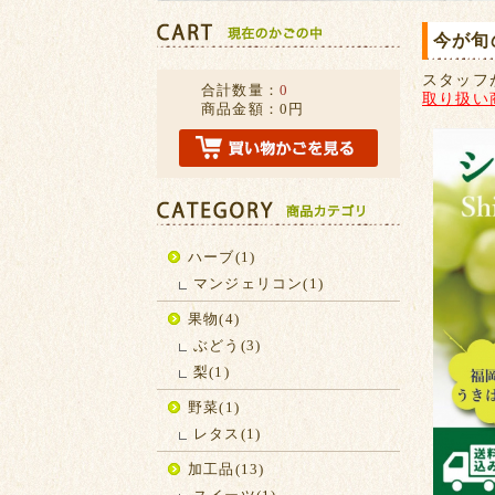
今が旬
スタッフ
合計数量：
0
取り扱い
商品金額：
0円
ハーブ(1)
マンジェリコン(1)
果物(4)
ぶどう(3)
梨(1)
野菜(1)
レタス(1)
加工品(13)