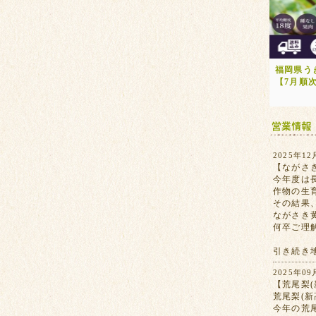
福岡県う
【7月順
2025年12
【ながさ
今年度は
作物の生
その結果
ながさき
何卒ご理
引き続き
2025年09
【荒尾梨(
荒尾梨(
今年の荒