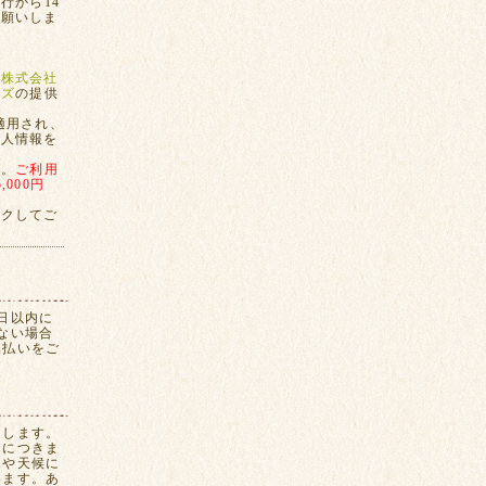
行から14
お願いしま
、
株式会社
ンズ
の提供
適用され、
個人情報を
す。
ご利用
000円
ックしてご
日以内に
ない場合
換払いをご
たします。
間につきま
況や天候に
います。あ