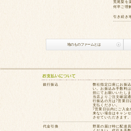
荒尾梨を
何卒ご理
引き続き
地のものファームとは
銀行振込
弊社指定口座にお振
い。お振込み手数料
担にてお願いいたし
当店よりご注文確認
行振込の方は7営業日
支払ください。
7営業日以内にご入金
来ない場合はキャン
させていただきます
代金引換
野菜の届け時に配達
ください。代引き手