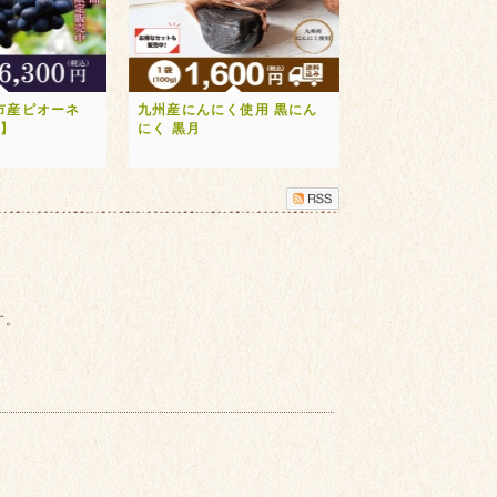
市産ピオーネ
九州産にんにく使用 黒にん
送】
にく 黒月
す。