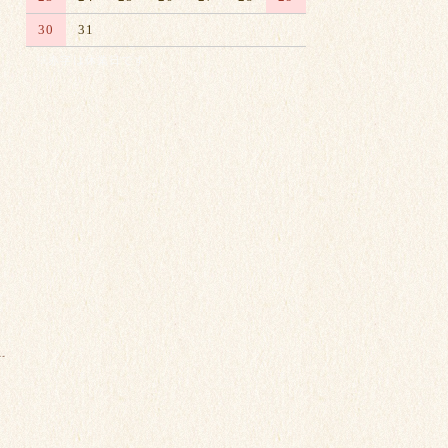
30
31
※赤字は休業日です