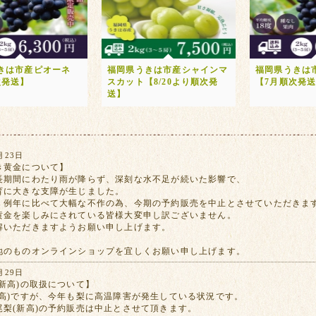
きは市産ピオーネ
福岡県うきは市産シャインマ
福岡県うきは
次発送】
スカット【8/20より順次発
【7月順次発
送】
月23日
き黄金について】
長期間にわたり雨が降らず、深刻な水不足が続いた影響で、
育に大きな支障が生じました。
、例年に比べて大幅な不作の為、今期の予約販売を中止とさせていただきま
黄金を楽しみにされている皆様大変申し訳ございません。
解いただきますようお願い申し上げます。
地のものオンラインショップを宜しくお願い申し上げます。
月29日
新高)の取扱について】
新高)ですが、今年も梨に高温障害が発生している状況です。
尾梨(新高)の予約販売は中止とさせて頂きます。