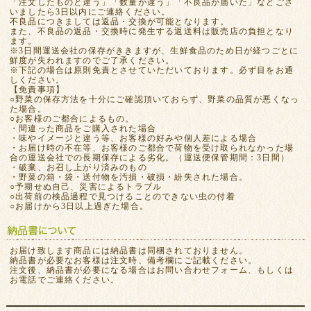
「注文したものと違う」「数量が違う」「不良品が届いた」などござ
いましたら3日以内にご連絡ください。
不良品につきましては返品・交換が可能となります。
また、不良品の返品・交換時に発生する返送料は販売店の負担となり
ます。
※3日間運送会社の保存がききますが、生鮮食品のため日が経つごとに
鮮度が失われますのでご了承ください。
※下記の場合は原則免責とさせていただいております。必ず目をお通
しください。
【免責事項】
○野菜の保存方法を十分にご確認頂いておらず、野菜の品質が悪くなっ
た場合。
○お客様のご都合によるもの。
・間違った商品をご購入された場合
・味やイメージと違う等、お客様の好みや個人差による場合
・お届け時の不在等、お客様のご都合で荷物を受け取られなかった場
合の運送会社での長期保存による劣化。（運送便保管期間：3日間）
・破棄、お召し上がり済みのもの
・野菜の箱・袋・送付物を汚損・破損・紛失された場合。
○予期せぬ自己、災害によるトラブル
○出荷前の検品過程で見つけることのできない虫の付着
○お届けから3日以上過ぎた場合。
お届け致します商品には納品書は同梱されておりません。
納品書が必要なお客様は注文時、備考欄にご記載ください。
注文後、納品書が必要になる場合はお問い合わせフォーム、もしくは
お電話でご連絡ください。