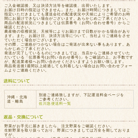
ご入金確認後、又は決済方法等を確認後、出荷いたします。
お届け日時の指定はできません。また、お届け時間につきましてはご
指定いただきましても運送会社の配達状況や天候によりご希望のお時
間にお届けできない場合がございます。あらかじめご了承ください。
商品の配送状況につきましては伝票番号（お問い合わせ番号）からご
確認ください。
農産物の収穫状況、天候等によりお届けまで日数がかかる場合があり
ます。また、お届け日、決済方法等について、当社よりご連絡をさせ
ていただく場合がございます。
その際、ご連絡がつかない場合はご発送が出来ない事もあります。あ
らかじめご了承ください。
発送が完了しているものにつきましては、当店からご連絡させていた
だいている「伝票番号(お問い合わせ番号)」をご確認の上、お手数です
が、配送業者様へお問い合わせくださいますようお願い致します。
商品発送後1週間以上経過しても到着しない場合はお問い合わせフォー
ムよりご連絡ください。
別途ご連絡致しますが、下記運送料金ページを
沖縄・北海
ご参考ください。
道・離島
佐川急便送料一覧
野菜がお手元に届きましたら、注文野菜をご確認ください。
生鮮野菜を取り扱っており、野菜につきましては万全を期しておりま
すが、