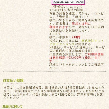
「NP後払い」について
○このお支払方法の詳細
商品の到着を確認してから、「コンビ
ニ」「郵便局」「銀行」で
後払いできる安心・簡単な決済方法で
す。請求書は、
商品とは別に
郵送されます
ので、発行から14日以内
にお支払いをお願いします。
○ご注意
後払い手数料：
210円
後払いのご注文には、
株式会社ネット
プロテクションズ
の提供する
NP後払いサービスが適用され、サービ
スの範囲内で個人情報を提供し、
代金債権を譲渡します。
ご利用限度額
は累計残高で55,000円（税込）迄で
す。
詳細はバナーをクリックしてご確認下
さい。
当店よりご注文確認通知後、銀行振込の方は7営業日以内にお支払くだ
さい。7営業日以内にご入金が確認出来ない場合はキャンセル扱いとさ
せていただきます。代金引換払いをご利用の際は、野菜到着時にお支
払ください。