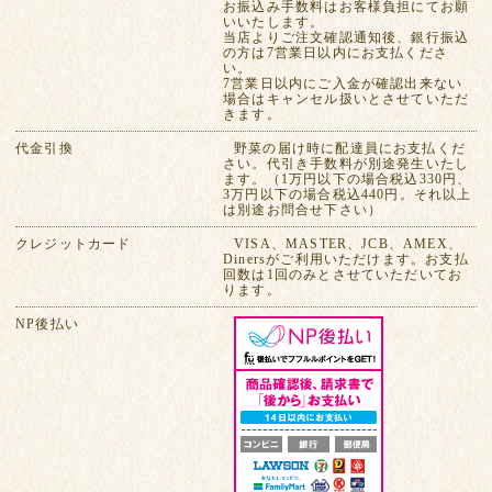
お振込み手数料はお客様負担にてお願
いいたします。
当店よりご注文確認通知後、銀行振込
の方は7営業日以内にお支払くださ
い。
7営業日以内にご入金が確認出来ない
場合はキャンセル扱いとさせていただ
きます。
代金引換
野菜の届け時に配達員にお支払くだ
さい。代引き手数料が別途発生いたし
ます。（1万円以下の場合税込330円、
3万円以下の場合税込440円。それ以上
は別途お問合せ下さい）
クレジットカード
VISA、MASTER、JCB、AMEX、
Dinersがご利用いただけます。お支払
回数は1回のみとさせていただいてお
ります。
NP後払い