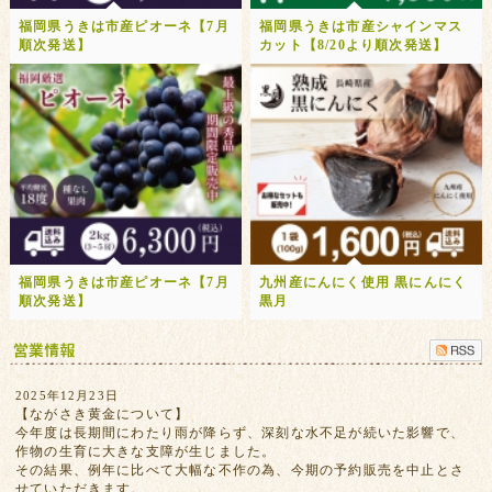
福岡県うきは市産ピオーネ【7月
福岡県うきは市産シャインマス
順次発送】
カット【8/20より順次発送】
福岡県うきは市産ピオーネ【7月
九州産にんにく使用 黒にんにく
順次発送】
黒月
2025年12月23日
【ながさき黄金について】
今年度は長期間にわたり雨が降らず、深刻な水不足が続いた影響で、
作物の生育に大きな支障が生じました。
その結果、例年に比べて大幅な不作の為、今期の予約販売を中止とさ
せていただきます。