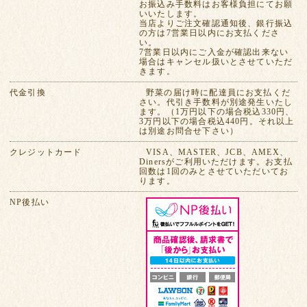
お振込み手数料はお客様負担にてお願
いいたします。
当店よりご注文確認通知後、銀行振込
の方は7営業日以内にお支払くださ
い。
7営業日以内にご入金が確認出来ない
場合はキャンセル扱いとさせていただ
きます。
代金引換
野菜の届け時に配達員にお支払くだ
さい。代引き手数料が別途発生いたし
ます。（1万円以下の場合税込330円、
3万円以下の場合税込440円。それ以上
は別途お問合せ下さい）
クレジットカード
VISA、MASTER、JCB、AMEX、
Dinersがご利用いただけます。お支払
回数は1回のみとさせていただいてお
ります。
NP後払い