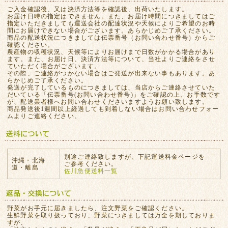
ご入金確認後、又は決済方法等を確認後、出荷いたします。
お届け日時の指定はできません。また、お届け時間につきましてはご
指定いただきましても運送会社の配達状況や天候によりご希望のお時
間にお届けできない場合がございます。あらかじめご了承ください。
商品の配送状況につきましては伝票番号（お問い合わせ番号）からご
確認ください。
農産物の収穫状況、天候等によりお届けまで日数がかかる場合があり
ます。また、お届け日、決済方法等について、当社よりご連絡をさせ
ていただく場合がございます。
その際、ご連絡がつかない場合はご発送が出来ない事もあります。あ
らかじめご了承ください。
発送が完了しているものにつきましては、当店からご連絡させていた
だいている「伝票番号(お問い合わせ番号)」をご確認の上、お手数です
が、配送業者様へお問い合わせくださいますようお願い致します。
商品発送後1週間以上経過しても到着しない場合はお問い合わせフォー
ムよりご連絡ください。
別途ご連絡致しますが、下記運送料金ページを
沖縄・北海
ご参考ください。
道・離島
佐川急便送料一覧
野菜がお手元に届きましたら、注文野菜をご確認ください。
生鮮野菜を取り扱っており、野菜につきましては万全を期しておりま
すが、