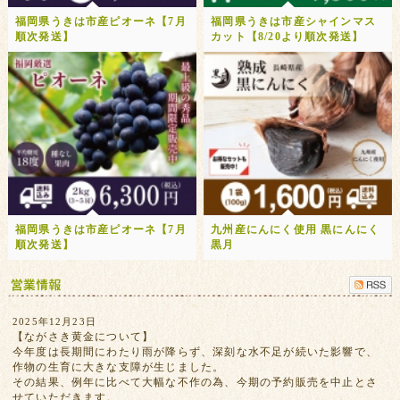
福岡県うきは市産ピオーネ【7月
福岡県うきは市産シャインマス
順次発送】
カット【8/20より順次発送】
福岡県うきは市産ピオーネ【7月
九州産にんにく使用 黒にんにく
順次発送】
黒月
2025年12月23日
【ながさき黄金について】
今年度は長期間にわたり雨が降らず、深刻な水不足が続いた影響で、
作物の生育に大きな支障が生じました。
その結果、例年に比べて大幅な不作の為、今期の予約販売を中止とさ
せていただきます。