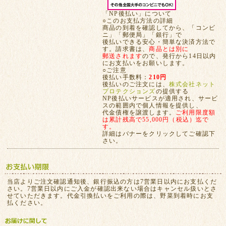
「NP後払い」について
○このお支払方法の詳細
商品の到着を確認してから、「コンビ
ニ」「郵便局」「銀行」で
後払いできる安心・簡単な決済方法で
す。請求書は、
商品とは別に
郵送されます
ので、発行から14日以内
にお支払いをお願いします。
○ご注意
後払い手数料：
210円
後払いのご注文には、
株式会社ネット
プロテクションズ
の提供する
NP後払いサービスが適用され、サービ
スの範囲内で個人情報を提供し、
代金債権を譲渡します。
ご利用限度額
は累計残高で55,000円（税込）迄で
す。
詳細はバナーをクリックしてご確認下
さい。
当店よりご注文確認通知後、銀行振込の方は7営業日以内にお支払くだ
さい。7営業日以内にご入金が確認出来ない場合はキャンセル扱いとさ
せていただきます。代金引換払いをご利用の際は、野菜到着時にお支
払ください。