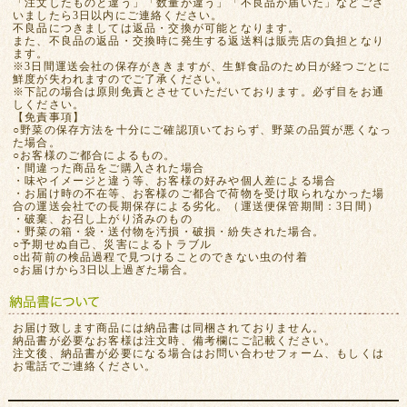
「注文したものと違う」「数量が違う」「不良品が届いた」などござ
いましたら3日以内にご連絡ください。
不良品につきましては返品・交換が可能となります。
また、不良品の返品・交換時に発生する返送料は販売店の負担となり
ます。
※3日間運送会社の保存がききますが、生鮮食品のため日が経つごとに
鮮度が失われますのでご了承ください。
※下記の場合は原則免責とさせていただいております。必ず目をお通
しください。
【免責事項】
○野菜の保存方法を十分にご確認頂いておらず、野菜の品質が悪くなっ
た場合。
○お客様のご都合によるもの。
・間違った商品をご購入された場合
・味やイメージと違う等、お客様の好みや個人差による場合
・お届け時の不在等、お客様のご都合で荷物を受け取られなかった場
合の運送会社での長期保存による劣化。（運送便保管期間：3日間）
・破棄、お召し上がり済みのもの
・野菜の箱・袋・送付物を汚損・破損・紛失された場合。
○予期せぬ自己、災害によるトラブル
○出荷前の検品過程で見つけることのできない虫の付着
○お届けから3日以上過ぎた場合。
お届け致します商品には納品書は同梱されておりません。
納品書が必要なお客様は注文時、備考欄にご記載ください。
注文後、納品書が必要になる場合はお問い合わせフォーム、もしくは
お電話でご連絡ください。