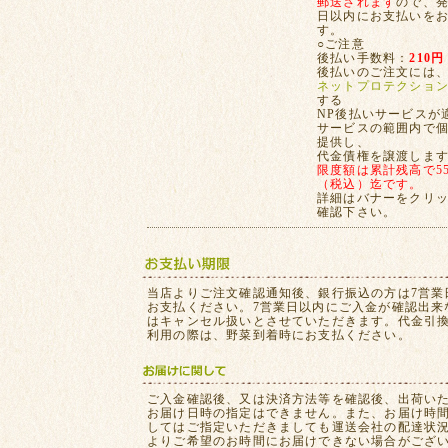
郵送されます
ので、発
日以内にお支払いを
す。
○ご注意
後払い手数料：
210円
後払いのご注文には
ネットプロテクショ
する
NP後払いサービスが
サービスの範囲内で
提供し、
代金債権を譲渡しま
限度額は累計残高で55,
（税込）迄です。
詳細はバナーをクリ
確認下さい。
当店よりご注文確認通知後、銀行振込の方は7営業
お支払ください。7営業日以内にご入金が確認出来
はキャンセル扱いとさせていただきます。代金引
利用の際は、野菜到着時にお支払ください。
ご入金確認後、又は決済方法等を確認後、出荷い
お届け日時の指定はできません。また、お届け時
してはご指定いただきましても運送会社の配達状
よりご希望のお時間にお届けできない場合がござ