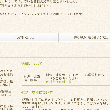
楽しみにして頂いている皆様大変申し訳ございません。
解頂きますようお願い申し上げます。
地のものオンラインショップを宜しくお願い申し上げます。
お問い合わせ
特定商取引法に基づく表記
込みくださ
はお客様負
別途ご連絡致しますが、下記運送料金ペ
沖縄・北海
ます。
ージをご参考ください。
道・離島
通知後、銀
佐川急便送料一覧
以内にお
が確認出
セル扱いと
。
野菜がお手元に届きましたら、注文野菜をご確認ください。
生鮮野菜を取り扱っており、野菜につきましては万全を期し
員にお支払
ておりますが、
数料が別途