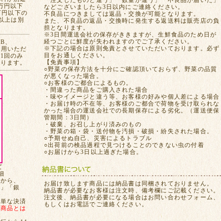
「注文したものと違う」「数量が違う」「不良品が届いた」
万円以下
などございましたら3日以内にご連絡ください。
万円以下の
不良品につきましては返品・交換が可能となります。
れ以上は別
また、不良品の返品・交換時に発生する返送料は販売店の負
担となります。
※3日間運送会社の保存がききますが、生鮮食品のため日が
経つごとに鮮度が失われますのでご了承ください。
CB、
※下記の場合は原則免責とさせていただいております。必ず
ご利用いただ
目をお通しください。
1回のみ
【免責事項】
おります。
○野菜の保存方法を十分にご確認頂いておらず、野菜の品質
が悪くなった場合。
○お客様のご都合によるもの。
・間違った商品をご購入された場合
・味やイメージと違う等、お客様の好みや個人差による場合
・お届け時の不在等、お客様のご都合で荷物を受け取られな
かった場合の運送会社での長期保存による劣化。（運送便保
管期間：3日間）
・破棄、お召し上がり済みのもの
・野菜の箱・袋・送付物を汚損・破損・紛失された場合。
○予期せぬ自己、災害によるトラブル
○出荷前の検品過程で見つけることのできない虫の付着
○お届けから3日以上過ぎた場合。
て
細
てから、
お届け致します商品には納品書は同梱されておりません。
局」「銀
納品書が必要なお客様は注文時、備考欄にご記載ください。
注文後、納品書が必要になる場合はお問い合わせフォーム、
簡単な決済
もしくはお電話でご連絡ください。
、
商品とは