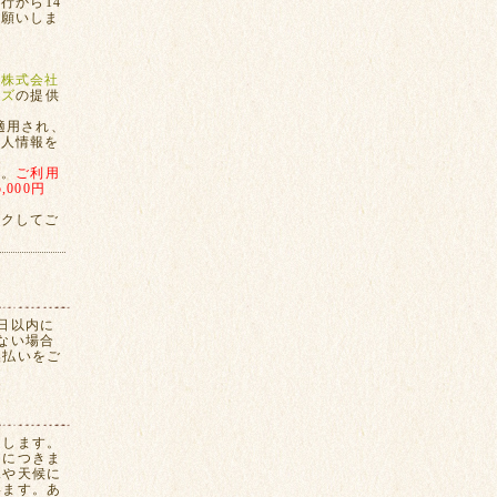
行から14
お願いしま
、
株式会社
ンズ
の提供
適用され、
個人情報を
す。
ご利用
000円
ックしてご
日以内に
ない場合
換払いをご
たします。
間につきま
況や天候に
います。あ