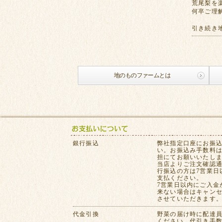
荒尾梨を
何卒ご理
引き続き
地のものファームとは
銀行振込
弊社指定口座にお振
い。お振込み手数料
担にてお願いいたし
当店よりご注文確認
行振込の方は7営業日
支払ください。
7営業日以内にご入金
来ない場合はキャン
させていただきます
代金引換
野菜の届け時に配達
ください。代引き手