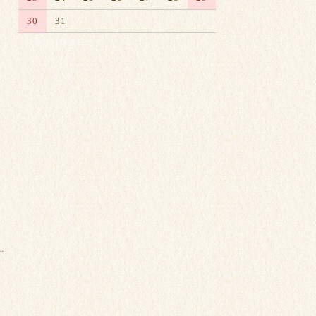
30
31
※赤字は休業日です