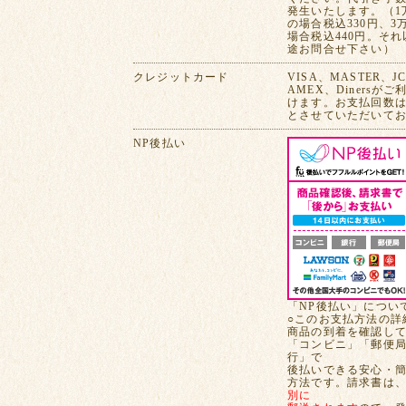
発生いたします。（1
の場合税込330円、3
場合税込440円。そ
途お問合せ下さい）
クレジットカード
VISA、MASTER、J
AMEX、Dinersが
けます。お支払回数は
とさせていただいて
NP後払い
「NP後払い」につい
○このお支払方法の詳
商品の到着を確認し
「コンビニ」「郵便
行」で
後払いできる安心・
方法です。請求書は
別に