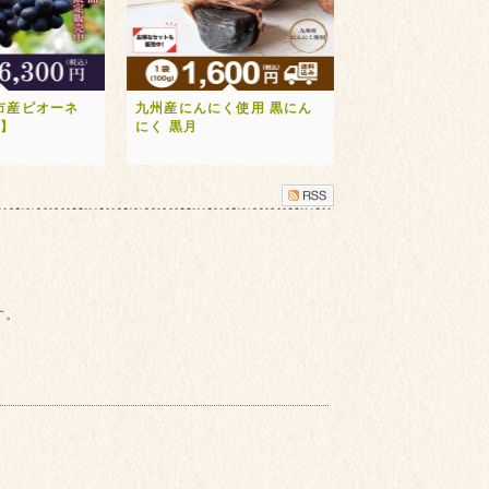
市産ピオーネ
九州産にんにく使用 黒にん
送】
にく 黒月
す。