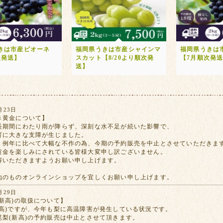
きは市産ピオーネ
福岡県うきは市産シャインマ
福岡県うきは
次発送】
スカット【8/20より順次発
【7月順次発
送】
月23日
き黄金について】
長期間にわたり雨が降らず、深刻な水不足が続いた影響で、
育に大きな支障が生じました。
、例年に比べて大幅な不作の為、今期の予約販売を中止とさせていただきま
黄金を楽しみにされている皆様大変申し訳ございません。
解いただきますようお願い申し上げます。
地のものオンラインショップを宜しくお願い申し上げます。
月29日
新高)の取扱について】
新高)ですが、今年も梨に高温障害が発生している状況です。
尾梨(新高)の予約販売は中止とさせて頂きます。