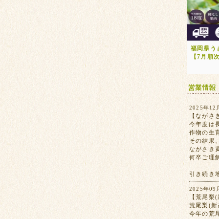
福岡県う
【7月順
2025年12
【ながさ
今年度は
作物の生
その結果
ながさき
何卒ご理
引き続き
2025年09
【荒尾梨(
荒尾梨(
今年の荒