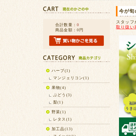
今が旬
スタッフ
合計数量：
0
取り扱い
商品金額：
0円
ハーブ(1)
マンジェリコン(1)
果物(4)
ぶどう(3)
梨(1)
野菜(1)
レタス(1)
加工品(13)