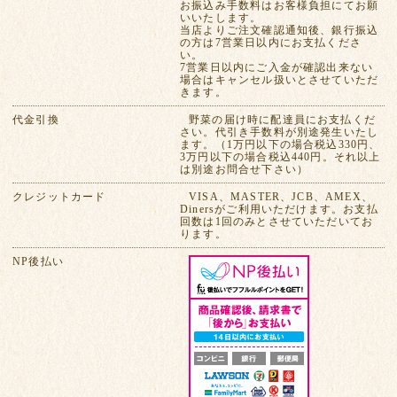
お振込み手数料はお客様負担にてお願
いいたします。
当店よりご注文確認通知後、銀行振込
の方は7営業日以内にお支払くださ
い。
7営業日以内にご入金が確認出来ない
場合はキャンセル扱いとさせていただ
きます。
代金引換
野菜の届け時に配達員にお支払くだ
さい。代引き手数料が別途発生いたし
ます。（1万円以下の場合税込330円、
3万円以下の場合税込440円。それ以上
は別途お問合せ下さい）
クレジットカード
VISA、MASTER、JCB、AMEX、
Dinersがご利用いただけます。お支払
回数は1回のみとさせていただいてお
ります。
NP後払い