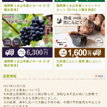
福岡県うきは市産ピオーネ【7月
福岡県うきは市産シャインマス
順次発送】
カット【8/20より順次発送】
福岡県うきは市産ピオーネ【7月
九州産にんにく使用 黒にんにく
順次発送】
黒月
2025年12月23日
【ながさき黄金について】
今年度は長期間にわたり雨が降らず、深刻な水不足が続いた影響で、
作物の生育に大きな支障が生じました。
その結果、例年に比べて大幅な不作の為、今期の予約販売を中止とさ
せていただきます。