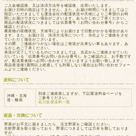
ご入金確認後、又は決済方法等を確認後、出荷いたします。
お届け日時の指定はできません。また、お届け時間につきましてはご
指定いただきましても運送会社の配達状況や天候によりご希望のお時
間にお届けできない場合がございます。あらかじめご了承ください。
商品の配送状況につきましては伝票番号（お問い合わせ番号）からご
確認ください。
農産物の収穫状況、天候等によりお届けまで日数がかかる場合があり
ます。また、お届け日、決済方法等について、当社よりご連絡をさせ
ていただく場合がございます。
その際、ご連絡がつかない場合はご発送が出来ない事もあります。あ
らかじめご了承ください。
発送が完了しているものにつきましては、当店からご連絡させていた
だいている「伝票番号(お問い合わせ番号)」をご確認の上、お手数です
が、配送業者様へお問い合わせくださいますようお願い致します。
商品発送後1週間以上経過しても到着しない場合はお問い合わせフォー
ムよりご連絡ください。
別途ご連絡致しますが、下記運送料金ページを
沖縄・北海
ご参考ください。
道・離島
佐川急便送料一覧
野菜がお手元に届きましたら、注文野菜をご確認ください。
生鮮野菜を取り扱っており、野菜につきましては万全を期しておりま
すが、