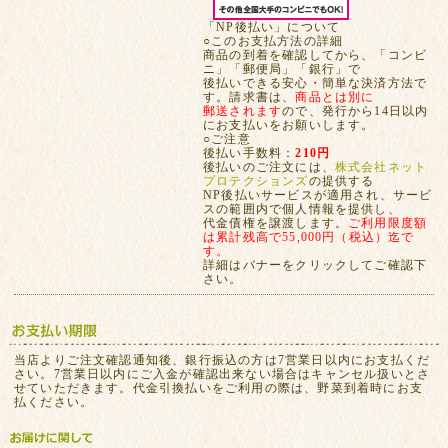
「NP後払い」について
○このお支払方法の詳細
商品の到着を確認してから、「コンビ
ニ」「郵便局」「銀行」で
後払いできる安心・簡単な決済方法で
す。請求書は、
商品とは別に
郵送されます
ので、発行から14日以内
にお支払いをお願いします。
○ご注意
後払い手数料：
210円
後払いのご注文には、
株式会社ネット
プロテクションズ
の提供する
NP後払いサービスが適用され、サービ
スの範囲内で個人情報を提供し、
代金債権を譲渡します。
ご利用限度額
は累計残高で55,000円（税込）迄で
す。
詳細はバナーをクリックしてご確認下
さい。
当店よりご注文確認通知後、銀行振込の方は7営業日以内にお支払くだ
さい。7営業日以内にご入金が確認出来ない場合はキャンセル扱いとさ
せていただきます。代金引換払いをご利用の際は、野菜到着時にお支
払ください。