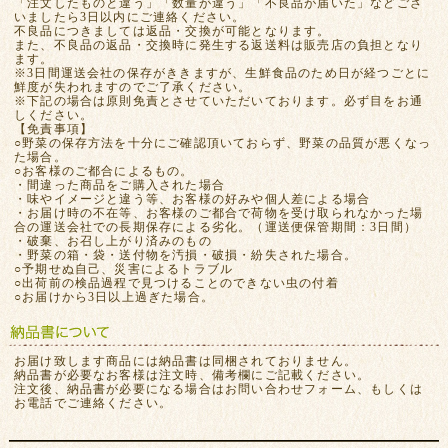
「注文したものと違う」「数量が違う」「不良品が届いた」などござ
いましたら3日以内にご連絡ください。
不良品につきましては返品・交換が可能となります。
また、不良品の返品・交換時に発生する返送料は販売店の負担となり
ます。
※3日間運送会社の保存がききますが、生鮮食品のため日が経つごとに
鮮度が失われますのでご了承ください。
※下記の場合は原則免責とさせていただいております。必ず目をお通
しください。
【免責事項】
○野菜の保存方法を十分にご確認頂いておらず、野菜の品質が悪くなっ
た場合。
○お客様のご都合によるもの。
・間違った商品をご購入された場合
・味やイメージと違う等、お客様の好みや個人差による場合
・お届け時の不在等、お客様のご都合で荷物を受け取られなかった場
合の運送会社での長期保存による劣化。（運送便保管期間：3日間）
・破棄、お召し上がり済みのもの
・野菜の箱・袋・送付物を汚損・破損・紛失された場合。
○予期せぬ自己、災害によるトラブル
○出荷前の検品過程で見つけることのできない虫の付着
○お届けから3日以上過ぎた場合。
お届け致します商品には納品書は同梱されておりません。
納品書が必要なお客様は注文時、備考欄にご記載ください。
注文後、納品書が必要になる場合はお問い合わせフォーム、もしくは
お電話でご連絡ください。