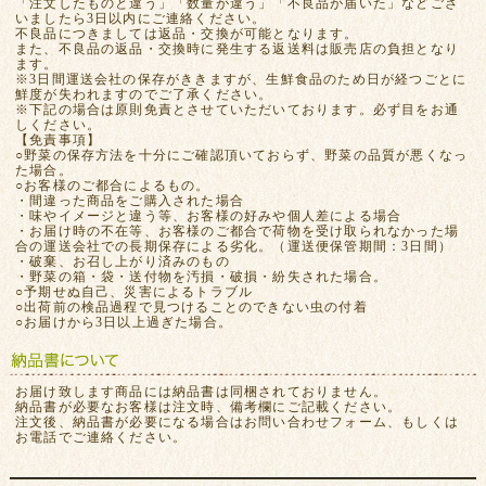
「注文したものと違う」「数量が違う」「不良品が届いた」などござ
いましたら3日以内にご連絡ください。
不良品につきましては返品・交換が可能となります。
また、不良品の返品・交換時に発生する返送料は販売店の負担となり
ます。
※3日間運送会社の保存がききますが、生鮮食品のため日が経つごとに
鮮度が失われますのでご了承ください。
※下記の場合は原則免責とさせていただいております。必ず目をお通
しください。
【免責事項】
○野菜の保存方法を十分にご確認頂いておらず、野菜の品質が悪くなっ
た場合。
○お客様のご都合によるもの。
・間違った商品をご購入された場合
・味やイメージと違う等、お客様の好みや個人差による場合
・お届け時の不在等、お客様のご都合で荷物を受け取られなかった場
合の運送会社での長期保存による劣化。（運送便保管期間：3日間）
・破棄、お召し上がり済みのもの
・野菜の箱・袋・送付物を汚損・破損・紛失された場合。
○予期せぬ自己、災害によるトラブル
○出荷前の検品過程で見つけることのできない虫の付着
○お届けから3日以上過ぎた場合。
お届け致します商品には納品書は同梱されておりません。
納品書が必要なお客様は注文時、備考欄にご記載ください。
注文後、納品書が必要になる場合はお問い合わせフォーム、もしくは
お電話でご連絡ください。