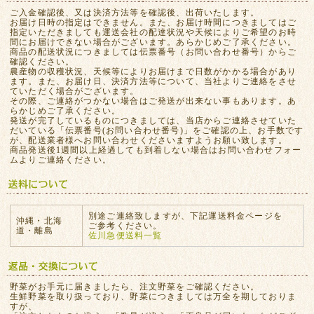
ご入金確認後、又は決済方法等を確認後、出荷いたします。
お届け日時の指定はできません。また、お届け時間につきましてはご
指定いただきましても運送会社の配達状況や天候によりご希望のお時
間にお届けできない場合がございます。あらかじめご了承ください。
商品の配送状況につきましては伝票番号（お問い合わせ番号）からご
確認ください。
農産物の収穫状況、天候等によりお届けまで日数がかかる場合があり
ます。また、お届け日、決済方法等について、当社よりご連絡をさせ
ていただく場合がございます。
その際、ご連絡がつかない場合はご発送が出来ない事もあります。あ
らかじめご了承ください。
発送が完了しているものにつきましては、当店からご連絡させていた
だいている「伝票番号(お問い合わせ番号)」をご確認の上、お手数です
が、配送業者様へお問い合わせくださいますようお願い致します。
商品発送後1週間以上経過しても到着しない場合はお問い合わせフォー
ムよりご連絡ください。
別途ご連絡致しますが、下記運送料金ページを
沖縄・北海
ご参考ください。
道・離島
佐川急便送料一覧
野菜がお手元に届きましたら、注文野菜をご確認ください。
生鮮野菜を取り扱っており、野菜につきましては万全を期しておりま
すが、