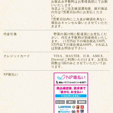
お振込み手数料はお客様負担にてお願
いいたします。
当店よりご注文確認通知後、銀行振込
の方は7営業日以内にお支払くださ
い。
7営業日以内にご入金が確認出来ない
場合はキャンセル扱いとさせていただ
きます。
代金引換
野菜の届け時に配達員にお支払くだ
さい。代引き手数料が別途発生いたし
ます。（1万円以下の場合税込330円、
3万円以下の場合税込440円。それ以上
は別途お問合せ下さい）
クレジットカード
VISA、MASTER、JCB、AMEX、
Dinersがご利用いただけます。お支払
回数は1回のみとさせていただいてお
ります。
NP後払い