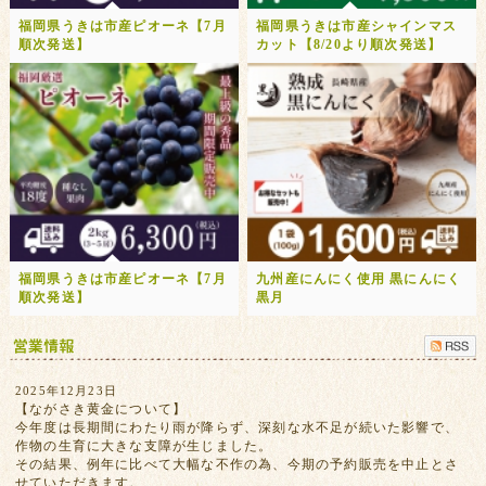
福岡県うきは市産ピオーネ【7月
福岡県うきは市産シャインマス
順次発送】
カット【8/20より順次発送】
福岡県うきは市産ピオーネ【7月
九州産にんにく使用 黒にんにく
順次発送】
黒月
2025年12月23日
【ながさき黄金について】
今年度は長期間にわたり雨が降らず、深刻な水不足が続いた影響で、
作物の生育に大きな支障が生じました。
その結果、例年に比べて大幅な不作の為、今期の予約販売を中止とさ
せていただきます。