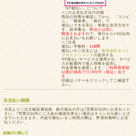
「NP後払い」について
○このお支払方法の詳細
商品の到着を確認してから、「コンビ
ニ」「郵便局」「銀行」で
後払いできる安心・簡単な決済方法で
す。請求書は、
商品とは別に
郵送されます
ので、発行から14日以内
にお支払いをお願いします。
○ご注意
後払い手数料：
210円
後払いのご注文には、
株式会社ネット
プロテクションズ
の提供する
NP後払いサービスが適用され、サービ
スの範囲内で個人情報を提供し、
代金債権を譲渡します。
ご利用限度額
は累計残高で55,000円（税込）迄で
す。
詳細はバナーをクリックしてご確認下
さい。
当店よりご注文確認通知後、銀行振込の方は7営業日以内にお支払くだ
さい。7営業日以内にご入金が確認出来ない場合はキャンセル扱いとさ
せていただきます。代金引換払いをご利用の際は、野菜到着時にお支
払ください。