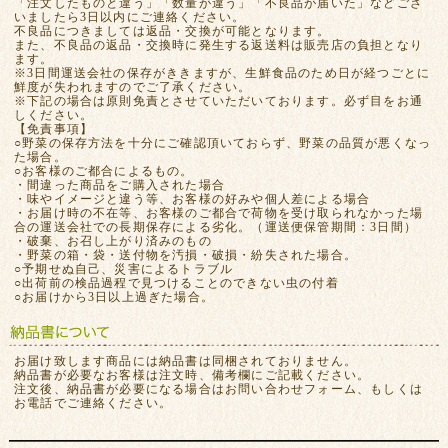
「注文したものと違う」「数量が違う」「不良品が届いた」などござ
いましたら3日以内にご連絡ください。
不良品につきましては返品・交換が可能となります。
また、不良品の返品・交換時に発生する返送料は販売店の負担となり
ます。
※3日間運送会社の保存がききますが、生鮮食品のため日が経つごとに
鮮度が失われますのでご了承ください。
※下記の場合は原則免責とさせていただいております。必ず目をお通
しください。
【免責事項】
○野菜の保存方法を十分にご確認頂いておらず、野菜の品質が悪くなっ
た場合。
○お客様のご都合によるもの。
・間違った商品をご購入された場合
・味やイメージと違う等、お客様の好みや個人差による場合
・お届け時の不在等、お客様のご都合で荷物を受け取られなかった場
合の運送会社での長期保存による劣化。（運送便保管期間：3日間）
・破棄、お召し上がり済みのもの
・野菜の箱・袋・送付物を汚損・破損・紛失された場合。
○予期せぬ自己、災害によるトラブル
○出荷前の検品過程で見つけることのできない虫の付着
○お届けから3日以上過ぎた場合。
お届け致します商品には納品書は同梱されておりません。
納品書が必要なお客様は注文時、備考欄にご記載ください。
注文後、納品書が必要になる場合はお問い合わせフォーム、もしくは
お電話でご連絡ください。