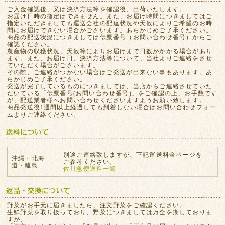
ご入金確認後、又は決済方法等を確認後、出荷いたします。
お届け日時の指定はできません。また、お届け時間につきましてはご
指定いただきましても運送会社の配達状況や天候によりご希望のお時
間にお届けできない場合がございます。あらかじめご了承ください。
商品の配送状況につきましては伝票番号（お問い合わせ番号）からご
確認ください。
農産物の収穫状況、天候等によりお届けまで日数がかかる場合があり
ます。また、お届け日、決済方法等について、当社よりご連絡をさせ
ていただく場合がございます。
その際、ご連絡がつかない場合はご発送が出来ない事もあります。あ
らかじめご了承ください。
発送が完了しているものにつきましては、当店からご連絡させていた
だいている「伝票番号(お問い合わせ番号)」をご確認の上、お手数です
が、配送業者様へお問い合わせくださいますようお願い致します。
商品発送後1週間以上経過しても到着しない場合はお問い合わせフォー
ムよりご連絡ください。
別途ご連絡致しますが、下記運送料金ページを
沖縄・北海
ご参考ください。
道・離島
佐川急便送料一覧
野菜がお手元に届きましたら、注文野菜をご確認ください。
生鮮野菜を取り扱っており、野菜につきましては万全を期しておりま
すが、