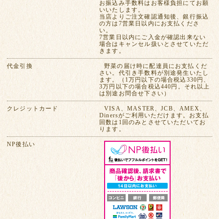
お振込み手数料はお客様負担にてお願
いいたします。
当店よりご注文確認通知後、銀行振込
の方は7営業日以内にお支払くださ
い。
7営業日以内にご入金が確認出来ない
場合はキャンセル扱いとさせていただ
きます。
代金引換
野菜の届け時に配達員にお支払くだ
さい。代引き手数料が別途発生いたし
ます。（1万円以下の場合税込330円、
3万円以下の場合税込440円。それ以上
は別途お問合せ下さい）
クレジットカード
VISA、MASTER、JCB、AMEX、
Dinersがご利用いただけます。お支払
回数は1回のみとさせていただいてお
ります。
NP後払い