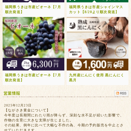
福岡県うきは市産ピオーネ【7月
福岡県うきは市産シャインマス
順次発送】
カット【8/20より順次発送】
福岡県うきは市産ピオーネ【7月
九州産にんにく使用 黒にんにく
順次発送】
黒月
2025年12月23日
【ながさき黄金について】
今年度は長期間にわたり雨が降らず、深刻な水不足が続いた影響で、
作物の生育に大きな支障が生じました。
その結果、例年に比べて大幅な不作の為、今期の予約販売を中止とさ
せていただきます。