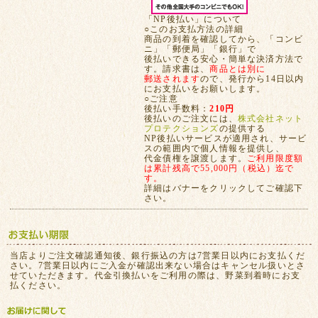
「NP後払い」について
○このお支払方法の詳細
商品の到着を確認してから、「コンビ
ニ」「郵便局」「銀行」で
後払いできる安心・簡単な決済方法で
す。請求書は、
商品とは別に
郵送されます
ので、発行から14日以内
にお支払いをお願いします。
○ご注意
後払い手数料：
210円
後払いのご注文には、
株式会社ネット
プロテクションズ
の提供する
NP後払いサービスが適用され、サービ
スの範囲内で個人情報を提供し、
代金債権を譲渡します。
ご利用限度額
は累計残高で55,000円（税込）迄で
す。
詳細はバナーをクリックしてご確認下
さい。
当店よりご注文確認通知後、銀行振込の方は7営業日以内にお支払くだ
さい。7営業日以内にご入金が確認出来ない場合はキャンセル扱いとさ
せていただきます。代金引換払いをご利用の際は、野菜到着時にお支
払ください。