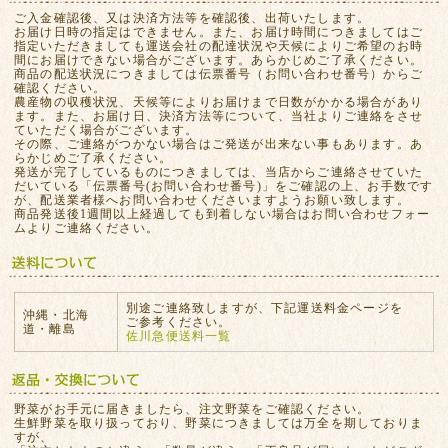
ご入金確認後、又は決済方法等を確認後、出荷いたします。
お届け日時の指定はできません。また、お届け時間につきましてはご
指定いただきましても運送会社の配達状況や天候によりご希望のお時
間にお届けできない場合がございます。あらかじめご了承ください。
商品の配送状況につきましては伝票番号（お問い合わせ番号）からご
確認ください。
農産物の収穫状況、天候等によりお届けまで日数がかかる場合があり
ます。また、お届け日、決済方法等について、当社よりご連絡をさせ
ていただく場合がございます。
その際、ご連絡がつかない場合はご発送が出来ない事もあります。あ
らかじめご了承ください。
発送が完了しているものにつきましては、当店からご連絡させていた
だいている「伝票番号(お問い合わせ番号)」をご確認の上、お手数です
が、配送業者様へお問い合わせくださいますようお願い致します。
商品発送後1週間以上経過しても到着しない場合はお問い合わせフォー
ムよりご連絡ください。
別途ご連絡致しますが、下記運送料金ページを
沖縄・北海
ご参考ください。
道・離島
佐川急便送料一覧
野菜がお手元に届きましたら、注文野菜をご確認ください。
生鮮野菜を取り扱っており、野菜につきましては万全を期しておりま
すが、