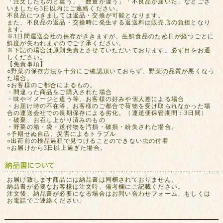
「注文したものと違う」「数量が違う」「不良品が届いた」などござ
いましたら3日以内にご連絡ください。
不良品につきましては返品・交換が可能となります。
また、不良品の返品・交換時に発生する返送料は販売店の負担となり
ます。
※3日間運送会社の保存がききますが、生鮮食品のため日が経つごとに
鮮度が失われますのでご了承ください。
※下記の場合は原則免責とさせていただいております。必ず目をお通
しください。
【免責事項】
○野菜の保存方法を十分にご確認頂いておらず、野菜の品質が悪くなっ
た場合。
○お客様のご都合によるもの。
・間違った商品をご購入された場合
・味やイメージと違う等、お客様の好みや個人差による場合
・お届け時の不在等、お客様のご都合で荷物を受け取られなかった場
合の運送会社での長期保存による劣化。（運送便保管期間：3日間）
・破棄、お召し上がり済みのもの
・野菜の箱・袋・送付物を汚損・破損・紛失された場合。
○予期せぬ自己、災害によるトラブル
○出荷前の検品過程で見つけることのできない虫の付着
○お届けから3日以上過ぎた場合。
お届け致します商品には納品書は同梱されておりません。
納品書が必要なお客様は注文時、備考欄にご記載ください。
注文後、納品書が必要になる場合はお問い合わせフォーム、もしくは
お電話でご連絡ください。