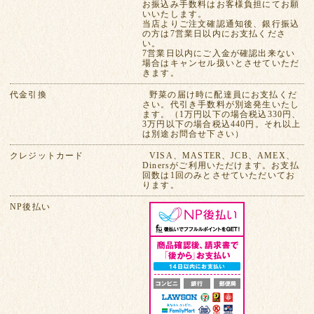
お振込み手数料はお客様負担にてお願
いいたします。
当店よりご注文確認通知後、銀行振込
の方は7営業日以内にお支払くださ
い。
7営業日以内にご入金が確認出来ない
場合はキャンセル扱いとさせていただ
きます。
代金引換
野菜の届け時に配達員にお支払くだ
さい。代引き手数料が別途発生いたし
ます。（1万円以下の場合税込330円、
3万円以下の場合税込440円。それ以上
は別途お問合せ下さい）
クレジットカード
VISA、MASTER、JCB、AMEX、
Dinersがご利用いただけます。お支払
回数は1回のみとさせていただいてお
ります。
NP後払い