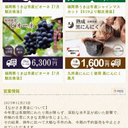
福岡県うきは市産ピオーネ【7月
福岡県うきは市産シャインマス
順次発送】
カット【8/20より順次発送】
福岡県うきは市産ピオーネ【7月
九州産にんにく使用 黒にんにく
順次発送】
黒月
2025年12月23日
【ながさき黄金について】
今年度は長期間にわたり雨が降らず、深刻な水不足が続いた影響で、
作物の生育に大きな支障が生じました。
その結果、例年に比べて大幅な不作の為、今期の予約販売を中止とさ
せていただきます。