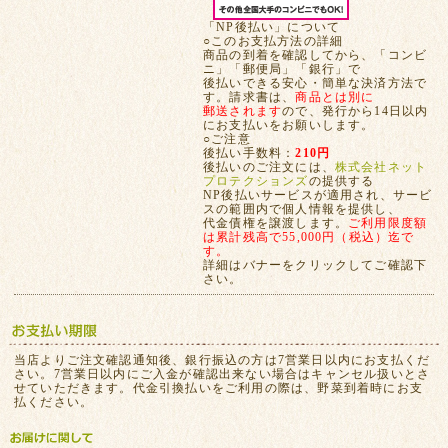
「NP後払い」について
○このお支払方法の詳細
商品の到着を確認してから、「コンビ
ニ」「郵便局」「銀行」で
後払いできる安心・簡単な決済方法で
す。請求書は、
商品とは別に
郵送されます
ので、発行から14日以内
にお支払いをお願いします。
○ご注意
後払い手数料：
210円
後払いのご注文には、
株式会社ネット
プロテクションズ
の提供する
NP後払いサービスが適用され、サービ
スの範囲内で個人情報を提供し、
代金債権を譲渡します。
ご利用限度額
は累計残高で55,000円（税込）迄で
す。
詳細はバナーをクリックしてご確認下
さい。
当店よりご注文確認通知後、銀行振込の方は7営業日以内にお支払くだ
さい。7営業日以内にご入金が確認出来ない場合はキャンセル扱いとさ
せていただきます。代金引換払いをご利用の際は、野菜到着時にお支
払ください。