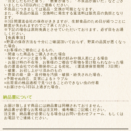
「注文したものと違う」「数量が違う」「不良品が届いた」などござ
いましたら3日以内にご連絡ください。
不良品につきましては返品・交換が可能となります。
また、不良品の返品・交換時に発生する返送料は販売店の負担となり
ます。
※3日間運送会社の保存がききますが、生鮮食品のため日が経つごとに
鮮度が失われますのでご了承ください。
※下記の場合は原則免責とさせていただいております。必ず目をお通
しください。
【免責事項】
○野菜の保存方法を十分にご確認頂いておらず、野菜の品質が悪くなっ
た場合。
○お客様のご都合によるもの。
・間違った商品をご購入された場合
・味やイメージと違う等、お客様の好みや個人差による場合
・お届け時の不在等、お客様のご都合で荷物を受け取られなかった場
合の運送会社での長期保存による劣化。（運送便保管期間：3日間）
・破棄、お召し上がり済みのもの
・野菜の箱・袋・送付物を汚損・破損・紛失された場合。
○予期せぬ自己、災害によるトラブル
○出荷前の検品過程で見つけることのできない虫の付着
○お届けから3日以上過ぎた場合。
お届け致します商品には納品書は同梱されておりません。
納品書が必要なお客様は注文時、備考欄にご記載ください。
注文後、納品書が必要になる場合はお問い合わせフォーム、もしくは
お電話でご連絡ください。