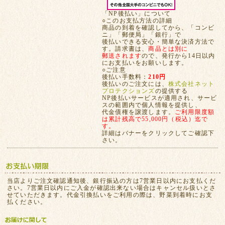
「NP後払い」について
○このお支払方法の詳細
商品の到着を確認してから、「コンビ
ニ」「郵便局」「銀行」で
後払いできる安心・簡単な決済方法で
す。請求書は、
商品とは別に
郵送されます
ので、発行から14日以内
にお支払いをお願いします。
○ご注意
後払い手数料：
210円
後払いのご注文には、
株式会社ネット
プロテクションズ
の提供する
NP後払いサービスが適用され、サービ
スの範囲内で個人情報を提供し、
代金債権を譲渡します。
ご利用限度額
は累計残高で55,000円（税込）迄で
す。
詳細はバナーをクリックしてご確認下
さい。
当店よりご注文確認通知後、銀行振込の方は7営業日以内にお支払くだ
さい。7営業日以内にご入金が確認出来ない場合はキャンセル扱いとさ
せていただきます。代金引換払いをご利用の際は、野菜到着時にお支
払ください。