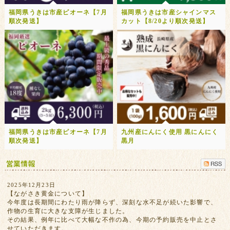
福岡県うきは市産ピオーネ【7月
福岡県うきは市産シャインマス
順次発送】
カット【8/20より順次発送】
福岡県うきは市産ピオーネ【7月
九州産にんにく使用 黒にんにく
順次発送】
黒月
2025年12月23日
【ながさき黄金について】
今年度は長期間にわたり雨が降らず、深刻な水不足が続いた影響で、
作物の生育に大きな支障が生じました。
その結果、例年に比べて大幅な不作の為、今期の予約販売を中止とさ
せていただきます。