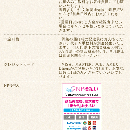
お振込み手数料はお客様負担にてお願
いいたします。
当店よりご注文確認通知後、銀行振込
の方は7営業日以内にお支払くださ
い。
7営業日以内にご入金が確認出来ない
場合はキャンセル扱いとさせていただ
きます。
代金引換
野菜の届け時に配達員にお支払くだ
さい。代引き手数料が別途発生いたし
ます。（1万円以下の場合税込330円、
3万円以下の場合税込440円。それ以上
は別途お問合せ下さい）
クレジットカード
VISA、MASTER、JCB、AMEX、
Dinersがご利用いただけます。お支払
回数は1回のみとさせていただいてお
ります。
NP後払い