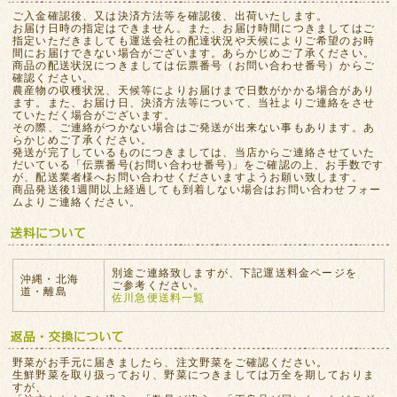
ご入金確認後、又は決済方法等を確認後、出荷いたします。
お届け日時の指定はできません。また、お届け時間につきましてはご
指定いただきましても運送会社の配達状況や天候によりご希望のお時
間にお届けできない場合がございます。あらかじめご了承ください。
商品の配送状況につきましては伝票番号（お問い合わせ番号）からご
確認ください。
農産物の収穫状況、天候等によりお届けまで日数がかかる場合があり
ます。また、お届け日、決済方法等について、当社よりご連絡をさせ
ていただく場合がございます。
その際、ご連絡がつかない場合はご発送が出来ない事もあります。あ
らかじめご了承ください。
発送が完了しているものにつきましては、当店からご連絡させていた
だいている「伝票番号(お問い合わせ番号)」をご確認の上、お手数です
が、配送業者様へお問い合わせくださいますようお願い致します。
商品発送後1週間以上経過しても到着しない場合はお問い合わせフォー
ムよりご連絡ください。
別途ご連絡致しますが、下記運送料金ページを
沖縄・北海
ご参考ください。
道・離島
佐川急便送料一覧
野菜がお手元に届きましたら、注文野菜をご確認ください。
生鮮野菜を取り扱っており、野菜につきましては万全を期しておりま
すが、