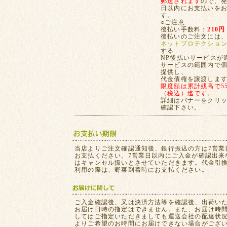
郵送されます
ので、発
日以内にお支払いを
す。
○ご注意
後払い手数料：
210円
後払いのご注文には
ネットプロテクショ
する
NP後払いサービスが
サービスの範囲内で
提供し、
代金債権を譲渡しま
限度額は累計残高で55,
（税込）迄です。
詳細はバナーをクリ
確認下さい。
当店よりご注文確認通知後、銀行振込の方は7営業
お支払ください。7営業日以内にご入金が確認出来
はキャンセル扱いとさせていただきます。代金引
利用の際は、野菜到着時にお支払ください。
ご入金確認後、又は決済方法等を確認後、出荷い
お届け日時の指定はできません。また、お届け時
してはご指定いただきましても運送会社の配達状
よりご希望のお時間にお届けできない場合がござ