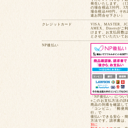
発生いたします。（1
の場合税込330円、3
場合税込440円。そ
途お問合せ下さい）
クレジットカード
VISA、MASTER、J
AMEX、Dinersが
けます。お支払回数は
とさせていただいて
NP後払い
「NP後払い」につい
○このお支払方法の詳
商品の到着を確認し
「コンビニ」「郵便
行」で
後払いできる安心・
方法です。請求書は
別に