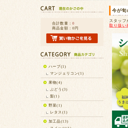
今が旬
スタッフ
合計数量：
0
取り扱い
商品金額：
0円
ハーブ(1)
マンジェリコン(1)
果物(4)
ぶどう(3)
梨(1)
野菜(1)
レタス(1)
加工品(13)