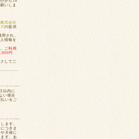
行から14
お願いしま
、
株式会社
ンズ
の提供
適用され、
個人情報を
す。
ご利用
000円
ックしてご
日以内に
ない場合
換払いをご
たします。
間につきま
況や天候に
います。あ