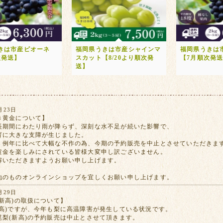
きは市産ピオーネ
福岡県うきは市産シャインマ
福岡県うきは
次発送】
スカット【8/20より順次発
【7月順次発
送】
月23日
き黄金について】
長期間にわたり雨が降らず、深刻な水不足が続いた影響で、
育に大きな支障が生じました。
、例年に比べて大幅な不作の為、今期の予約販売を中止とさせていただきま
黄金を楽しみにされている皆様大変申し訳ございません。
解いただきますようお願い申し上げます。
地のものオンラインショップを宜しくお願い申し上げます。
月29日
新高)の取扱について】
新高)ですが、今年も梨に高温障害が発生している状況です。
尾梨(新高)の予約販売は中止とさせて頂きます。