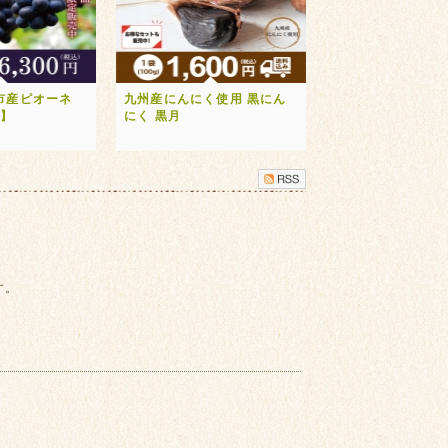
市産ピオーネ
九州産にんにく使用 黒にん
送】
にく 黒月
す。