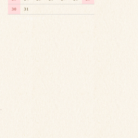
30
31
※赤字は休業日です