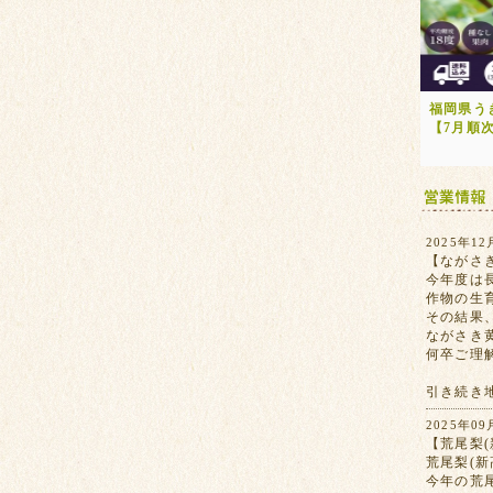
福岡県う
【7月順
2025年12
【ながさ
今年度は
作物の生
その結果
ながさき
何卒ご理
引き続き
2025年09
【荒尾梨(
荒尾梨(
今年の荒