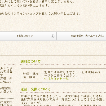
楽しみにして頂いている皆様大変申し訳ございません。
解頂きますようお願い申し上げます。
地のものオンラインショップを宜しくお願い申し上げます。
お問い合わせ
特定商取引法に基づく表記
込みくださ
はお客様負
別途ご連絡致しますが、下記運送料金ペ
沖縄・北海
ます。
ージをご参考ください。
道・離島
通知後、銀
佐川急便送料一覧
以内にお
が確認出
セル扱いと
。
野菜がお手元に届きましたら、注文野菜をご確認ください。
生鮮野菜を取り扱っており、野菜につきましては万全を期し
員にお支払
ておりますが、
数料が別途