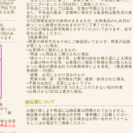
「注文したものと違う」「数量が違う」「不良品が届いた」
万円以下
などございましたら3日以内にご連絡ください。
万円以下の
不良品につきましては返品・交換が可能となります。
れ以上は別
また、不良品の返品・交換時に発生する返送料は販売店の負
担となります。
※3日間運送会社の保存がききますが、生鮮食品のため日が
経つごとに鮮度が失われますのでご了承ください。
CB、
※下記の場合は原則免責とさせていただいております。必ず
ご利用いただ
目をお通しください。
1回のみ
【免責事項】
おります。
○野菜の保存方法を十分にご確認頂いておらず、野菜の品質
が悪くなった場合。
○お客様のご都合によるもの。
・間違った商品をご購入された場合
・味やイメージと違う等、お客様の好みや個人差による場合
・お届け時の不在等、お客様のご都合で荷物を受け取られな
かった場合の運送会社での長期保存による劣化。（運送便保
管期間：3日間）
・破棄、お召し上がり済みのもの
・野菜の箱・袋・送付物を汚損・破損・紛失された場合。
○予期せぬ自己、災害によるトラブル
○出荷前の検品過程で見つけることのできない虫の付着
○お届けから3日以上過ぎた場合。
て
細
てから、
お届け致します商品には納品書は同梱されておりません。
局」「銀
納品書が必要なお客様は注文時、備考欄にご記載ください。
注文後、納品書が必要になる場合はお問い合わせフォーム、
簡単な決済
もしくはお電話でご連絡ください。
、
商品とは