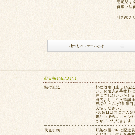
荒尾梨を
何卒ご理
引き続き
地のものファームとは
銀行振込
弊社指定口座にお振
い。お振込み手数料
担にてお願いいたし
当店よりご注文確認
行振込の方は7営業日
支払ください。
7営業日以内にご入金
来ない場合はキャン
させていただきます
代金引換
野菜の届け時に配達
ください。代引き手