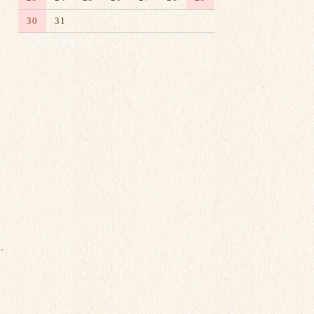
30
31
※赤字は休業日です