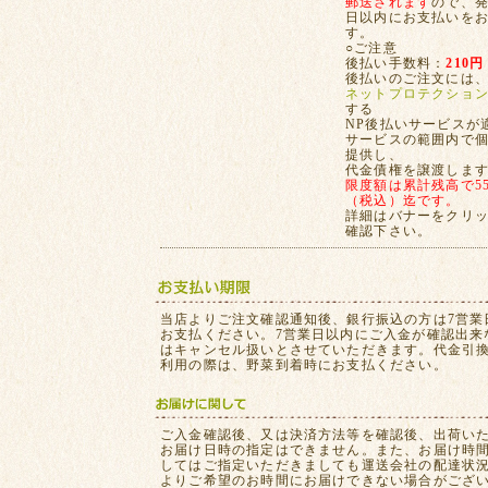
郵送されます
ので、発
日以内にお支払いを
す。
○ご注意
後払い手数料：
210円
後払いのご注文には
ネットプロテクショ
する
NP後払いサービスが
サービスの範囲内で
提供し、
代金債権を譲渡しま
限度額は累計残高で55,
（税込）迄です。
詳細はバナーをクリ
確認下さい。
当店よりご注文確認通知後、銀行振込の方は7営業
お支払ください。7営業日以内にご入金が確認出来
はキャンセル扱いとさせていただきます。代金引
利用の際は、野菜到着時にお支払ください。
ご入金確認後、又は決済方法等を確認後、出荷い
お届け日時の指定はできません。また、お届け時
してはご指定いただきましても運送会社の配達状
よりご希望のお時間にお届けできない場合がござ