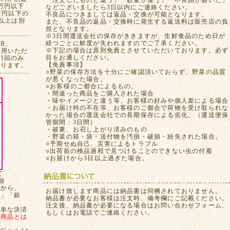
「注文したものと違う」「数量が違う」「不良品が届いた」
万円以下
などございましたら3日以内にご連絡ください。
万円以下の
不良品につきましては返品・交換が可能となります。
れ以上は別
また、不良品の返品・交換時に発生する返送料は販売店の負
担となります。
※3日間運送会社の保存がききますが、生鮮食品のため日が
経つごとに鮮度が失われますのでご了承ください。
CB、
※下記の場合は原則免責とさせていただいております。必ず
ご利用いただ
目をお通しください。
1回のみ
【免責事項】
おります。
○野菜の保存方法を十分にご確認頂いておらず、野菜の品質
が悪くなった場合。
○お客様のご都合によるもの。
・間違った商品をご購入された場合
・味やイメージと違う等、お客様の好みや個人差による場合
・お届け時の不在等、お客様のご都合で荷物を受け取られな
かった場合の運送会社での長期保存による劣化。（運送便保
管期間：3日間）
・破棄、お召し上がり済みのもの
・野菜の箱・袋・送付物を汚損・破損・紛失された場合。
○予期せぬ自己、災害によるトラブル
○出荷前の検品過程で見つけることのできない虫の付着
○お届けから3日以上過ぎた場合。
て
細
てから、
お届け致します商品には納品書は同梱されておりません。
局」「銀
納品書が必要なお客様は注文時、備考欄にご記載ください。
注文後、納品書が必要になる場合はお問い合わせフォーム、
簡単な決済
もしくはお電話でご連絡ください。
、
商品とは