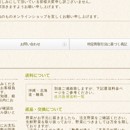
楽しみにして頂いている皆様大変申し訳ございません。
解頂きますようお願い申し上げます。
地のものオンラインショップを宜しくお願い申し上げます。
お問い合わせ
特定商取引法に基づく表記
込みくださ
はお客様負
別途ご連絡致しますが、下記運送料金ペ
沖縄・北海
ます。
ージをご参考ください。
道・離島
通知後、銀
佐川急便送料一覧
以内にお
が確認出
セル扱いと
。
野菜がお手元に届きましたら、注文野菜をご確認ください。
生鮮野菜を取り扱っており、野菜につきましては万全を期し
員にお支払
ておりますが、
数料が別途