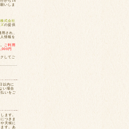
行から14
お願いしま
、
株式会社
ンズ
の提供
適用され、
個人情報を
す。
ご利用
000円
ックしてご
日以内に
ない場合
換払いをご
たします。
間につきま
況や天候に
います。あ