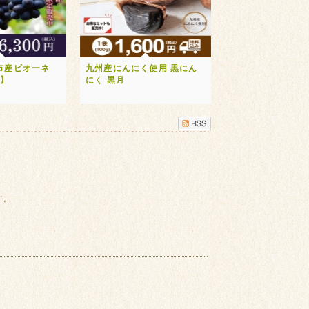
市産ピオーネ
九州産にんにく使用 黒にん
送】
にく 黒月
す。