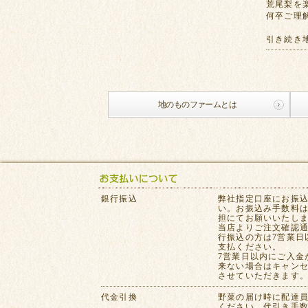
荒尾梨を
何卒ご理
引き続き
地のものファームとは
銀行振込
弊社指定口座にお振
い。お振込み手数料
担にてお願いいたし
当店よりご注文確認
行振込の方は7営業日
支払ください。
7営業日以内にご入金
来ない場合はキャン
させていただきます
代金引換
野菜の届け時に配達
ください。代引き手