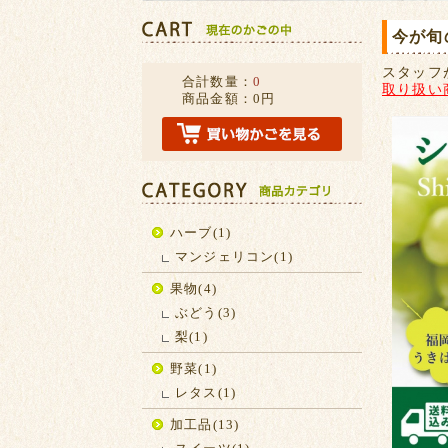
今が旬
スタッフ
合計数量：
0
取り扱い
商品金額：
0円
ハーブ(1)
マンジェリコン(1)
果物(4)
ぶどう(3)
梨(1)
野菜(1)
レタス(1)
加工品(13)