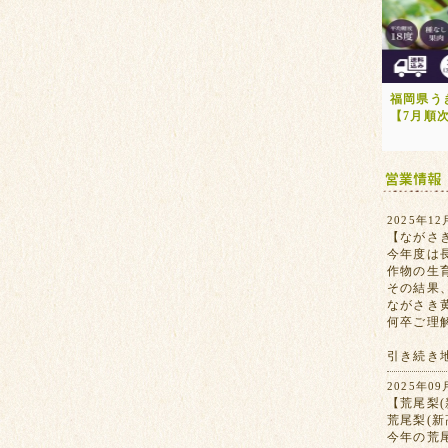
福岡県う
【7月順
2025年12
【ながさ
今年度は
作物の生
その結果
ながさき
何卒ご理
引き続き
2025年09
【荒尾梨(
荒尾梨(
今年の荒