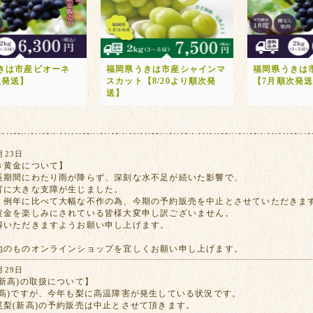
きは市産ピオーネ
福岡県うきは市産シャインマ
福岡県うきは
次発送】
スカット【8/20より順次発
【7月順次発
送】
月23日
き黄金について】
長期間にわたり雨が降らず、深刻な水不足が続いた影響で、
育に大きな支障が生じました。
、例年に比べて大幅な不作の為、今期の予約販売を中止とさせていただきま
黄金を楽しみにされている皆様大変申し訳ございません。
解いただきますようお願い申し上げます。
地のものオンラインショップを宜しくお願い申し上げます。
月29日
新高)の取扱について】
新高)ですが、今年も梨に高温障害が発生している状況です。
尾梨(新高)の予約販売は中止とさせて頂きます。