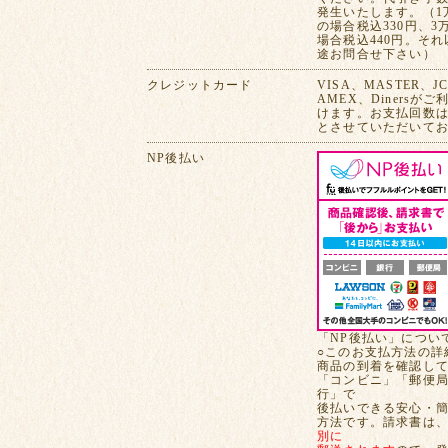
発生いたします。（1
の場合税込330円、3
場合税込440円。そ
途お問合せ下さい）
クレジットカード
VISA、MASTER、J
AMEX、Dinersが
けます。お支払回数は
とさせていただいて
NP後払い
「NP後払い」につい
○このお支払方法の詳
商品の到着を確認し
「コンビニ」「郵便
行」で
後払いできる安心・
方法です。請求書は
別に