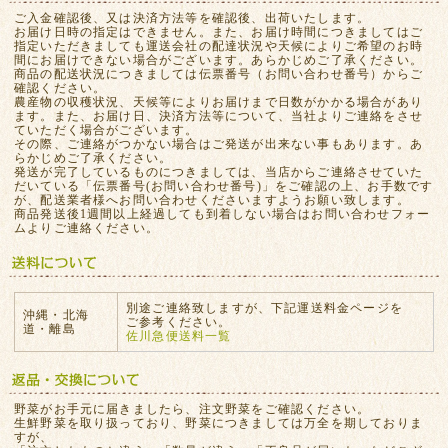
ご入金確認後、又は決済方法等を確認後、出荷いたします。
お届け日時の指定はできません。また、お届け時間につきましてはご
指定いただきましても運送会社の配達状況や天候によりご希望のお時
間にお届けできない場合がございます。あらかじめご了承ください。
商品の配送状況につきましては伝票番号（お問い合わせ番号）からご
確認ください。
農産物の収穫状況、天候等によりお届けまで日数がかかる場合があり
ます。また、お届け日、決済方法等について、当社よりご連絡をさせ
ていただく場合がございます。
その際、ご連絡がつかない場合はご発送が出来ない事もあります。あ
らかじめご了承ください。
発送が完了しているものにつきましては、当店からご連絡させていた
だいている「伝票番号(お問い合わせ番号)」をご確認の上、お手数です
が、配送業者様へお問い合わせくださいますようお願い致します。
商品発送後1週間以上経過しても到着しない場合はお問い合わせフォー
ムよりご連絡ください。
別途ご連絡致しますが、下記運送料金ページを
沖縄・北海
ご参考ください。
道・離島
佐川急便送料一覧
野菜がお手元に届きましたら、注文野菜をご確認ください。
生鮮野菜を取り扱っており、野菜につきましては万全を期しておりま
すが、