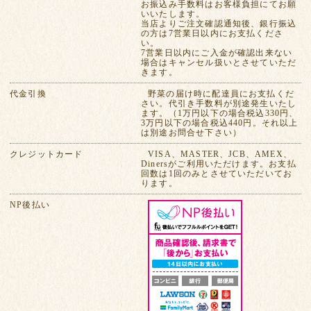
お振込み手数料はお客様負担にてお願
いいたします。
当店よりご注文確認通知後、銀行振込
の方は7営業日以内にお支払くださ
い。
7営業日以内にご入金が確認出来ない
場合はキャンセル扱いとさせていただ
きます。
代金引換
野菜の届け時に配達員にお支払くだ
さい。代引き手数料が別途発生いたし
ます。（1万円以下の場合税込330円、
3万円以下の場合税込440円。それ以上
は別途お問合せ下さい）
クレジットカード
VISA、MASTER、JCB、AMEX、
Dinersがご利用いただけます。お支払
回数は1回のみとさせていただいてお
ります。
NP後払い