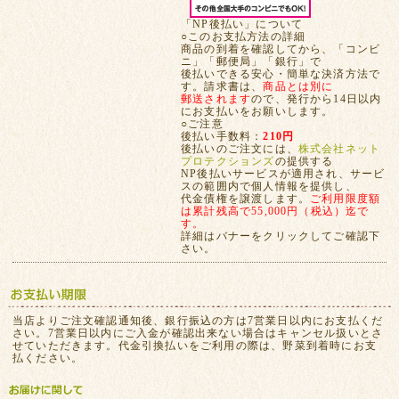
「NP後払い」について
○このお支払方法の詳細
商品の到着を確認してから、「コンビ
ニ」「郵便局」「銀行」で
後払いできる安心・簡単な決済方法で
す。請求書は、
商品とは別に
郵送されます
ので、発行から14日以内
にお支払いをお願いします。
○ご注意
後払い手数料：
210円
後払いのご注文には、
株式会社ネット
プロテクションズ
の提供する
NP後払いサービスが適用され、サービ
スの範囲内で個人情報を提供し、
代金債権を譲渡します。
ご利用限度額
は累計残高で55,000円（税込）迄で
す。
詳細はバナーをクリックしてご確認下
さい。
当店よりご注文確認通知後、銀行振込の方は7営業日以内にお支払くだ
さい。7営業日以内にご入金が確認出来ない場合はキャンセル扱いとさ
せていただきます。代金引換払いをご利用の際は、野菜到着時にお支
払ください。