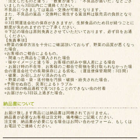
「注文したものと違う」「数量が違う」「不良品が届いた」などござ
いましたら3日以内にご連絡ください。
不良品につきましては返品・交換が可能となります。
また、不良品の返品・交換時に発生する返送料は販売店の負担となり
ます。
※3日間運送会社の保存がききますが、生鮮食品のため日が経つごとに
鮮度が失われますのでご了承ください。
※下記の場合は原則免責とさせていただいております。必ず目をお通
しください。
【免責事項】
○野菜の保存方法を十分にご確認頂いておらず、野菜の品質が悪くなっ
た場合。
○お客様のご都合によるもの。
・間違った商品をご購入された場合
・味やイメージと違う等、お客様の好みや個人差による場合
・お届け時の不在等、お客様のご都合で荷物を受け取られなかった場
合の運送会社での長期保存による劣化。（運送便保管期間：3日間）
・破棄、お召し上がり済みのもの
・野菜の箱・袋・送付物を汚損・破損・紛失された場合。
○予期せぬ自己、災害によるトラブル
○出荷前の検品過程で見つけることのできない虫の付着
○お届けから3日以上過ぎた場合。
お届け致します商品には納品書は同梱されておりません。
納品書が必要なお客様は注文時、備考欄にご記載ください。
注文後、納品書が必要になる場合はお問い合わせフォーム、もしくは
お電話でご連絡ください。