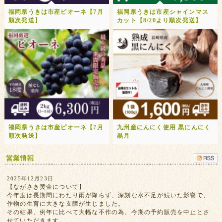
福岡県うきは市産ピオーネ【7月
福岡県うきは市産シャインマス
順次発送】
カット【8/20より順次発送】
福岡県うきは市産ピオーネ【7月
九州産にんにく使用 黒にんにく
順次発送】
黒月
2025年12月23日
【ながさき黄金について】
今年度は長期間にわたり雨が降らず、深刻な水不足が続いた影響で、
作物の生育に大きな支障が生じました。
その結果、例年に比べて大幅な不作の為、今期の予約販売を中止とさ
せていただきます。