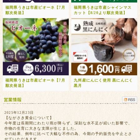
福岡県うきは市産ピオーネ【7月
福岡県うきは市産シャインマス
順次発送】
カット【8/20より順次発送】
福岡県うきは市産ピオーネ【7月
九州産にんにく使用 黒にんにく
順次発送】
黒月
2025年12月23日
【ながさき黄金について】
今年度は長期間にわたり雨が降らず、深刻な水不足が続いた影響で、
作物の生育に大きな支障が生じました。
その結果、例年に比べて大幅な不作の為、今期の予約販売を中止とさ
せていただきます。