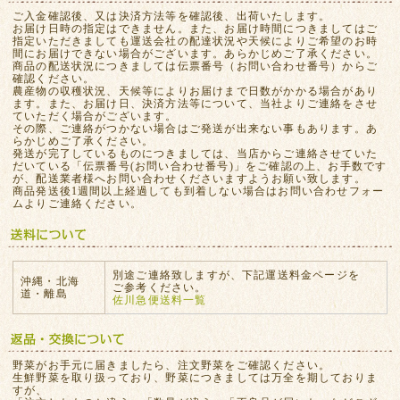
ご入金確認後、又は決済方法等を確認後、出荷いたします。
お届け日時の指定はできません。また、お届け時間につきましてはご
指定いただきましても運送会社の配達状況や天候によりご希望のお時
間にお届けできない場合がございます。あらかじめご了承ください。
商品の配送状況につきましては伝票番号（お問い合わせ番号）からご
確認ください。
農産物の収穫状況、天候等によりお届けまで日数がかかる場合があり
ます。また、お届け日、決済方法等について、当社よりご連絡をさせ
ていただく場合がございます。
その際、ご連絡がつかない場合はご発送が出来ない事もあります。あ
らかじめご了承ください。
発送が完了しているものにつきましては、当店からご連絡させていた
だいている「伝票番号(お問い合わせ番号)」をご確認の上、お手数です
が、配送業者様へお問い合わせくださいますようお願い致します。
商品発送後1週間以上経過しても到着しない場合はお問い合わせフォー
ムよりご連絡ください。
別途ご連絡致しますが、下記運送料金ページを
沖縄・北海
ご参考ください。
道・離島
佐川急便送料一覧
野菜がお手元に届きましたら、注文野菜をご確認ください。
生鮮野菜を取り扱っており、野菜につきましては万全を期しておりま
すが、