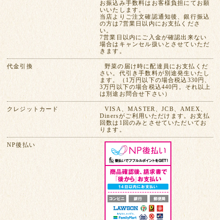
お振込み手数料はお客様負担にてお願
いいたします。
当店よりご注文確認通知後、銀行振込
の方は7営業日以内にお支払くださ
い。
7営業日以内にご入金が確認出来ない
場合はキャンセル扱いとさせていただ
きます。
代金引換
野菜の届け時に配達員にお支払くだ
さい。代引き手数料が別途発生いたし
ます。（1万円以下の場合税込330円、
3万円以下の場合税込440円。それ以上
は別途お問合せ下さい）
クレジットカード
VISA、MASTER、JCB、AMEX、
Dinersがご利用いただけます。お支払
回数は1回のみとさせていただいてお
ります。
NP後払い