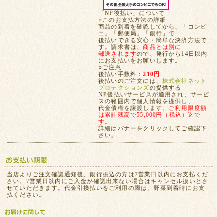
「NP後払い」について
○このお支払方法の詳細
商品の到着を確認してから、「コンビ
ニ」「郵便局」「銀行」で
後払いできる安心・簡単な決済方法で
す。請求書は、
商品とは別に
郵送されます
ので、発行から14日以内
にお支払いをお願いします。
○ご注意
後払い手数料：
210円
後払いのご注文には、
株式会社ネット
プロテクションズ
の提供する
NP後払いサービスが適用され、サービ
スの範囲内で個人情報を提供し、
代金債権を譲渡します。
ご利用限度額
は累計残高で55,000円（税込）迄で
す。
詳細はバナーをクリックしてご確認下
さい。
当店よりご注文確認通知後、銀行振込の方は7営業日以内にお支払くだ
さい。7営業日以内にご入金が確認出来ない場合はキャンセル扱いとさ
せていただきます。代金引換払いをご利用の際は、野菜到着時にお支
払ください。