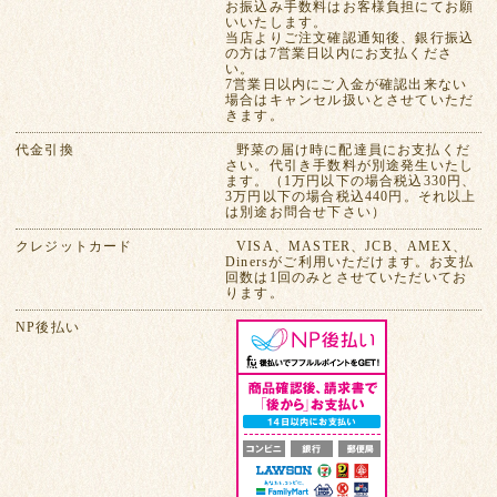
お振込み手数料はお客様負担にてお願
いいたします。
当店よりご注文確認通知後、銀行振込
の方は7営業日以内にお支払くださ
い。
7営業日以内にご入金が確認出来ない
場合はキャンセル扱いとさせていただ
きます。
代金引換
野菜の届け時に配達員にお支払くだ
さい。代引き手数料が別途発生いたし
ます。（1万円以下の場合税込330円、
3万円以下の場合税込440円。それ以上
は別途お問合せ下さい）
クレジットカード
VISA、MASTER、JCB、AMEX、
Dinersがご利用いただけます。お支払
回数は1回のみとさせていただいてお
ります。
NP後払い