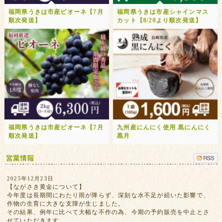
福岡県うきは市産ピオーネ【7月
福岡県うきは市産シャインマス
順次発送】
カット【8/20より順次発送】
福岡県うきは市産ピオーネ【7月
九州産にんにく使用 黒にんにく
順次発送】
黒月
2025年12月23日
【ながさき黄金について】
今年度は長期間にわたり雨が降らず、深刻な水不足が続いた影響で、
作物の生育に大きな支障が生じました。
その結果、例年に比べて大幅な不作の為、今期の予約販売を中止とさ
せていただきます。