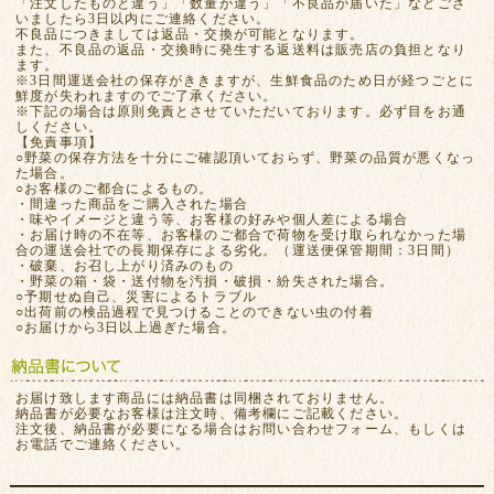
「注文したものと違う」「数量が違う」「不良品が届いた」などござ
いましたら3日以内にご連絡ください。
不良品につきましては返品・交換が可能となります。
また、不良品の返品・交換時に発生する返送料は販売店の負担となり
ます。
※3日間運送会社の保存がききますが、生鮮食品のため日が経つごとに
鮮度が失われますのでご了承ください。
※下記の場合は原則免責とさせていただいております。必ず目をお通
しください。
【免責事項】
○野菜の保存方法を十分にご確認頂いておらず、野菜の品質が悪くなっ
た場合。
○お客様のご都合によるもの。
・間違った商品をご購入された場合
・味やイメージと違う等、お客様の好みや個人差による場合
・お届け時の不在等、お客様のご都合で荷物を受け取られなかった場
合の運送会社での長期保存による劣化。（運送便保管期間：3日間）
・破棄、お召し上がり済みのもの
・野菜の箱・袋・送付物を汚損・破損・紛失された場合。
○予期せぬ自己、災害によるトラブル
○出荷前の検品過程で見つけることのできない虫の付着
○お届けから3日以上過ぎた場合。
お届け致します商品には納品書は同梱されておりません。
納品書が必要なお客様は注文時、備考欄にご記載ください。
注文後、納品書が必要になる場合はお問い合わせフォーム、もしくは
お電話でご連絡ください。