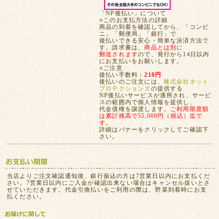
「NP後払い」について
○このお支払方法の詳細
商品の到着を確認してから、「コンビ
ニ」「郵便局」「銀行」で
後払いできる安心・簡単な決済方法で
す。請求書は、
商品とは別に
郵送されます
ので、発行から14日以内
にお支払いをお願いします。
○ご注意
後払い手数料：
210円
後払いのご注文には、
株式会社ネット
プロテクションズ
の提供する
NP後払いサービスが適用され、サービ
スの範囲内で個人情報を提供し、
代金債権を譲渡します。
ご利用限度額
は累計残高で55,000円（税込）迄で
す。
詳細はバナーをクリックしてご確認下
さい。
当店よりご注文確認通知後、銀行振込の方は7営業日以内にお支払くだ
さい。7営業日以内にご入金が確認出来ない場合はキャンセル扱いとさ
せていただきます。代金引換払いをご利用の際は、野菜到着時にお支
払ください。