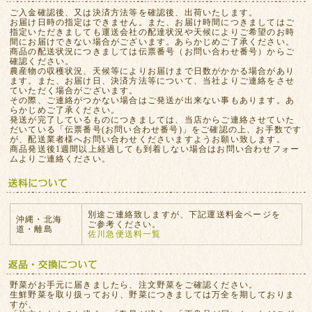
ご入金確認後、又は決済方法等を確認後、出荷いたします。
お届け日時の指定はできません。また、お届け時間につきましてはご
指定いただきましても運送会社の配達状況や天候によりご希望のお時
間にお届けできない場合がございます。あらかじめご了承ください。
商品の配送状況につきましては伝票番号（お問い合わせ番号）からご
確認ください。
農産物の収穫状況、天候等によりお届けまで日数がかかる場合があり
ます。また、お届け日、決済方法等について、当社よりご連絡をさせ
ていただく場合がございます。
その際、ご連絡がつかない場合はご発送が出来ない事もあります。あ
らかじめご了承ください。
発送が完了しているものにつきましては、当店からご連絡させていた
だいている「伝票番号(お問い合わせ番号)」をご確認の上、お手数です
が、配送業者様へお問い合わせくださいますようお願い致します。
商品発送後1週間以上経過しても到着しない場合はお問い合わせフォー
ムよりご連絡ください。
別途ご連絡致しますが、下記運送料金ページを
沖縄・北海
ご参考ください。
道・離島
佐川急便送料一覧
野菜がお手元に届きましたら、注文野菜をご確認ください。
生鮮野菜を取り扱っており、野菜につきましては万全を期しておりま
すが、