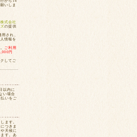
行から14
お願いしま
、
株式会社
ンズ
の提供
適用され、
個人情報を
す。
ご利用
000円
ックしてご
日以内に
ない場合
換払いをご
たします。
間につきま
況や天候に
います。あ