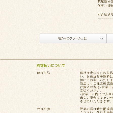
荒尾梨を
何卒ご理
引き続き
地のものファームとは
銀行振込
弊社指定口座にお振
い。お振込み手数料
担にてお願いいたし
当店よりご注文確認
行振込の方は7営業日
支払ください。
7営業日以内にご入金
来ない場合はキャン
させていただきます
代金引換
野菜の届け時に配達
ください。代引き手