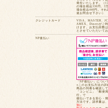
発生いたします。（1
の場合税込330円、3
場合税込440円。そ
途お問合せ下さい）
クレジットカード
VISA、MASTER、J
AMEX、Dinersが
けます。お支払回数は
とさせていただいて
NP後払い
「NP後払い」につい
○このお支払方法の詳
商品の到着を確認し
「コンビニ」「郵便
行」で
後払いできる安心・
方法です。請求書は
別に