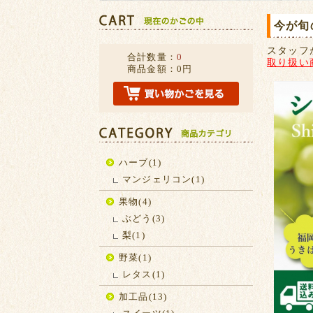
今が旬
スタッフ
合計数量：
0
取り扱い
商品金額：
0円
ハーブ(1)
マンジェリコン(1)
果物(4)
ぶどう(3)
梨(1)
野菜(1)
レタス(1)
加工品(13)