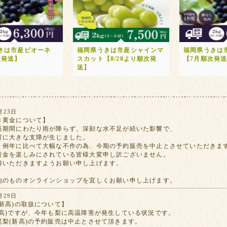
きは市産ピオーネ
福岡県うきは市産シャインマ
福岡県うきは
次発送】
スカット【8/20より順次発
【7月順次発
送】
月23日
き黄金について】
長期間にわたり雨が降らず、深刻な水不足が続いた影響で、
育に大きな支障が生じました。
、例年に比べて大幅な不作の為、今期の予約販売を中止とさせていただきま
黄金を楽しみにされている皆様大変申し訳ございません。
解いただきますようお願い申し上げます。
地のものオンラインショップを宜しくお願い申し上げます。
月29日
新高)の取扱について】
新高)ですが、今年も梨に高温障害が発生している状況です。
尾梨(新高)の予約販売は中止とさせて頂きます。