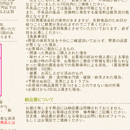
「注文したものと違う」「数量が違う」「不良品が届いた」
万円以下
などございましたら3日以内にご連絡ください。
万円以下の
不良品につきましては返品・交換が可能となります。
れ以上は別
また、不良品の返品・交換時に発生する返送料は販売店の負
担となります。
※3日間運送会社の保存がききますが、生鮮食品のため日が
経つごとに鮮度が失われますのでご了承ください。
CB、
※下記の場合は原則免責とさせていただいております。必ず
ご利用いただ
目をお通しください。
1回のみ
【免責事項】
おります。
○野菜の保存方法を十分にご確認頂いておらず、野菜の品質
が悪くなった場合。
○お客様のご都合によるもの。
・間違った商品をご購入された場合
・味やイメージと違う等、お客様の好みや個人差による場合
・お届け時の不在等、お客様のご都合で荷物を受け取られな
かった場合の運送会社での長期保存による劣化。（運送便保
管期間：3日間）
・破棄、お召し上がり済みのもの
・野菜の箱・袋・送付物を汚損・破損・紛失された場合。
○予期せぬ自己、災害によるトラブル
○出荷前の検品過程で見つけることのできない虫の付着
○お届けから3日以上過ぎた場合。
て
細
てから、
お届け致します商品には納品書は同梱されておりません。
局」「銀
納品書が必要なお客様は注文時、備考欄にご記載ください。
注文後、納品書が必要になる場合はお問い合わせフォーム、
簡単な決済
もしくはお電話でご連絡ください。
、
商品とは