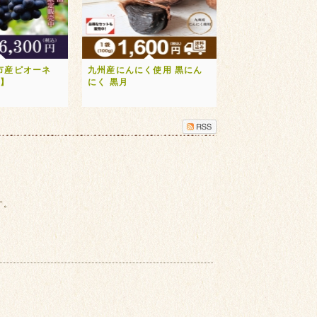
市産ピオーネ
九州産にんにく使用 黒にん
送】
にく 黒月
す。