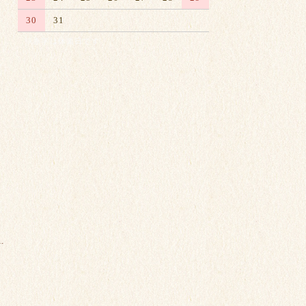
30
31
※赤字は休業日です