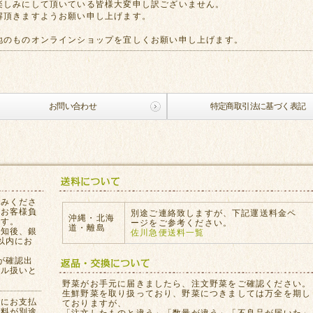
楽しみにして頂いている皆様大変申し訳ございません。
解頂きますようお願い申し上げます。
地のものオンラインショップを宜しくお願い申し上げます。
お問い合わせ
特定商取引法に基づく表記
込みくださ
はお客様負
別途ご連絡致しますが、下記運送料金ペ
沖縄・北海
ます。
ージをご参考ください。
道・離島
通知後、銀
佐川急便送料一覧
以内にお
が確認出
セル扱いと
。
野菜がお手元に届きましたら、注文野菜をご確認ください。
生鮮野菜を取り扱っており、野菜につきましては万全を期し
員にお支払
ておりますが、
数料が別途