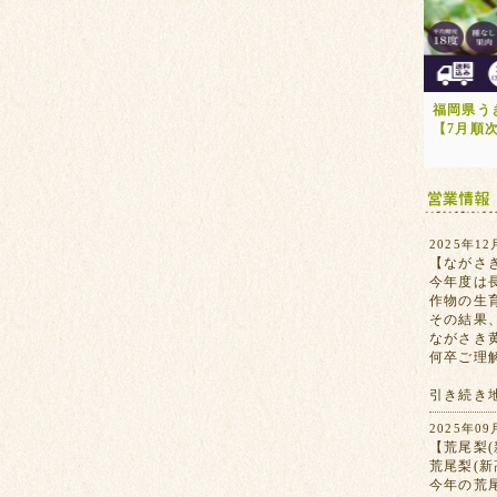
福岡県う
【7月順
2025年12
【ながさ
今年度は
作物の生
その結果
ながさき
何卒ご理
引き続き
2025年09
【荒尾梨(
荒尾梨(
今年の荒