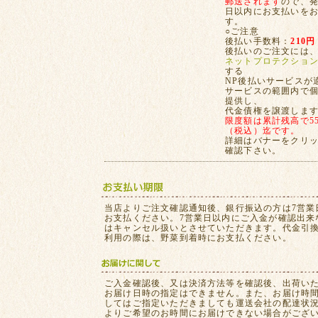
郵送されます
ので、発
日以内にお支払いを
す。
○ご注意
後払い手数料：
210円
後払いのご注文には
ネットプロテクショ
する
NP後払いサービスが
サービスの範囲内で
提供し、
代金債権を譲渡しま
限度額は累計残高で55,
（税込）迄です。
詳細はバナーをクリ
確認下さい。
当店よりご注文確認通知後、銀行振込の方は7営業
お支払ください。7営業日以内にご入金が確認出来
はキャンセル扱いとさせていただきます。代金引
利用の際は、野菜到着時にお支払ください。
ご入金確認後、又は決済方法等を確認後、出荷い
お届け日時の指定はできません。また、お届け時
してはご指定いただきましても運送会社の配達状
よりご希望のお時間にお届けできない場合がござ