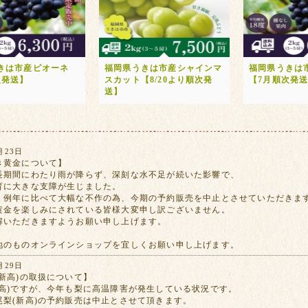
きは市産ピオーネ
福岡県うきは市産シャインマ
福岡県うきは
次発送】
スカット【8/20より順次発
【7月順次発
送】
月23日
き黄金について】
長期間にわたり雨が降らず、深刻な水不足が続いた影響で、
育に大きな支障が生じました。
、例年に比べて大幅な不作の為、今期の予約販売を中止とさせていただきま
黄金を楽しみにされている皆様大変申し訳ございません。
解いただきますようお願い申し上げます。
地のものオンラインショップを宜しくお願い申し上げます。
月29日
新高)の取扱について】
新高)ですが、今年も梨に高温障害が発生している状況です。
尾梨(新高)の予約販売は中止とさせて頂きます。