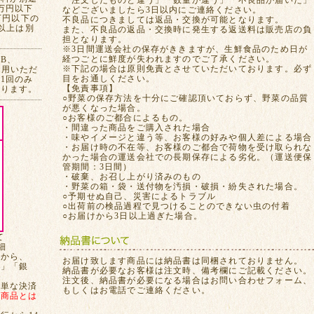
「注文したものと違う」「数量が違う」「不良品が届いた」
万円以下
などございましたら3日以内にご連絡ください。
万円以下の
不良品につきましては返品・交換が可能となります。
れ以上は別
また、不良品の返品・交換時に発生する返送料は販売店の負
担となります。
※3日間運送会社の保存がききますが、生鮮食品のため日が
経つごとに鮮度が失われますのでご了承ください。
CB、
※下記の場合は原則免責とさせていただいております。必ず
ご利用いただ
目をお通しください。
1回のみ
【免責事項】
おります。
○野菜の保存方法を十分にご確認頂いておらず、野菜の品質
が悪くなった場合。
○お客様のご都合によるもの。
・間違った商品をご購入された場合
・味やイメージと違う等、お客様の好みや個人差による場合
・お届け時の不在等、お客様のご都合で荷物を受け取られな
かった場合の運送会社での長期保存による劣化。（運送便保
管期間：3日間）
・破棄、お召し上がり済みのもの
・野菜の箱・袋・送付物を汚損・破損・紛失された場合。
○予期せぬ自己、災害によるトラブル
○出荷前の検品過程で見つけることのできない虫の付着
○お届けから3日以上過ぎた場合。
て
細
てから、
お届け致します商品には納品書は同梱されておりません。
局」「銀
納品書が必要なお客様は注文時、備考欄にご記載ください。
注文後、納品書が必要になる場合はお問い合わせフォーム、
簡単な決済
もしくはお電話でご連絡ください。
、
商品とは