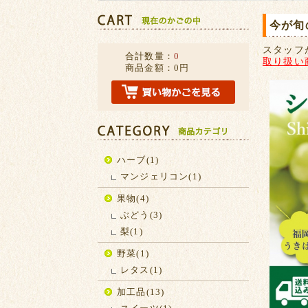
今が旬
スタッフ
合計数量：
0
取り扱い
商品金額：
0円
ハーブ(1)
マンジェリコン(1)
果物(4)
ぶどう(3)
梨(1)
野菜(1)
レタス(1)
加工品(13)