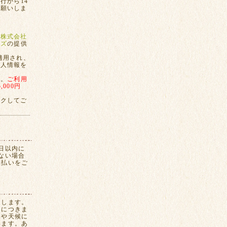
行から14
お願いしま
、
株式会社
ンズ
の提供
適用され、
個人情報を
す。
ご利用
000円
ックしてご
日以内に
ない場合
換払いをご
たします。
間につきま
況や天候に
います。あ