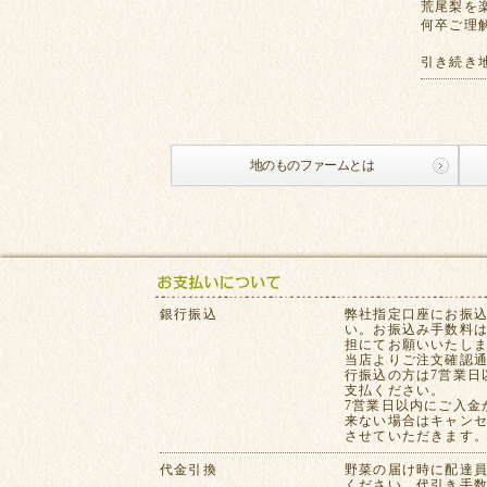
荒尾梨を
何卒ご理
引き続き
地のものファームとは
銀行振込
弊社指定口座にお振
い。お振込み手数料
担にてお願いいたし
当店よりご注文確認
行振込の方は7営業日
支払ください。
7営業日以内にご入金
来ない場合はキャン
させていただきます
代金引換
野菜の届け時に配達
ください。代引き手