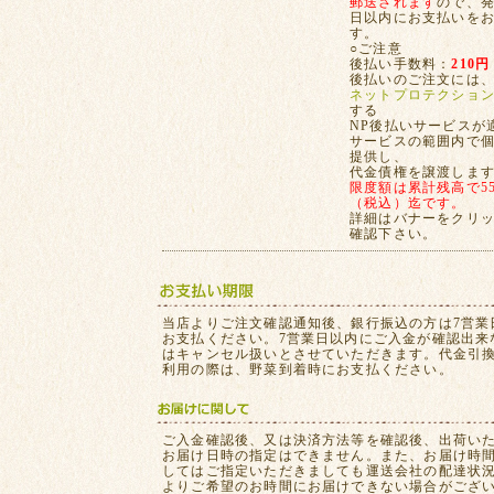
郵送されます
ので、発
日以内にお支払いを
す。
○ご注意
後払い手数料：
210円
後払いのご注文には
ネットプロテクショ
する
NP後払いサービスが
サービスの範囲内で
提供し、
代金債権を譲渡しま
限度額は累計残高で55,
（税込）迄です。
詳細はバナーをクリ
確認下さい。
当店よりご注文確認通知後、銀行振込の方は7営業
お支払ください。7営業日以内にご入金が確認出来
はキャンセル扱いとさせていただきます。代金引
利用の際は、野菜到着時にお支払ください。
ご入金確認後、又は決済方法等を確認後、出荷い
お届け日時の指定はできません。また、お届け時
してはご指定いただきましても運送会社の配達状
よりご希望のお時間にお届けできない場合がござ