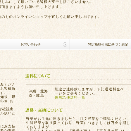
楽しみにして頂いている皆様大変申し訳ございません。
解頂きますようお願い申し上げます。
地のものオンラインショップを宜しくお願い申し上げます。
お問い合わせ
特定商取引法に基づく表記
込みくださ
はお客様負
別途ご連絡致しますが、下記運送料金ペ
沖縄・北海
ます。
ージをご参考ください。
道・離島
通知後、銀
佐川急便送料一覧
以内にお
が確認出
セル扱いと
。
野菜がお手元に届きましたら、注文野菜をご確認ください。
生鮮野菜を取り扱っており、野菜につきましては万全を期し
員にお支払
ておりますが、
数料が別途