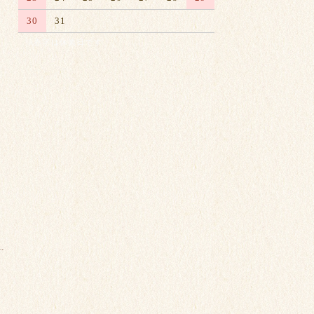
30
31
※赤字は休業日です