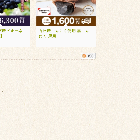
市産ピオーネ
九州産にんにく使用 黒にん
送】
にく 黒月
す。