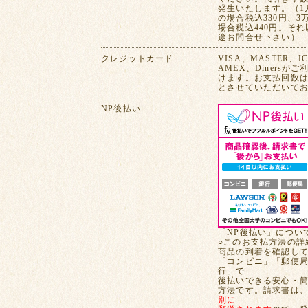
発生いたします。（1
の場合税込330円、3
場合税込440円。そ
途お問合せ下さい）
クレジットカード
VISA、MASTER、J
AMEX、Dinersが
けます。お支払回数は
とさせていただいて
NP後払い
「NP後払い」につい
○このお支払方法の詳
商品の到着を確認し
「コンビニ」「郵便
行」で
後払いできる安心・
方法です。請求書は
別に