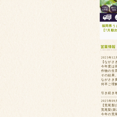
福岡県う
【7月順
2025年12
【ながさ
今年度は
作物の生
その結果
ながさき
何卒ご理
引き続き
2025年09
【荒尾梨(
荒尾梨(
今年の荒