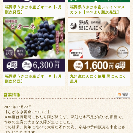
福岡県うきは市産ピオーネ【7月
福岡県うきは市産シャインマス
順次発送】
カット【8/20より順次発送】
福岡県うきは市産ピオーネ【7月
九州産にんにく使用 黒にんにく
順次発送】
黒月
2025年12月23日
【ながさき黄金について】
今年度は長期間にわたり雨が降らず、深刻な水不足が続いた影響で、
作物の生育に大きな支障が生じました。
その結果、例年に比べて大幅な不作の為、今期の予約販売を中止とさ
せていただきます。