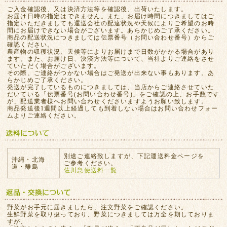
ご入金確認後、又は決済方法等を確認後、出荷いたします。
お届け日時の指定はできません。また、お届け時間につきましてはご
指定いただきましても運送会社の配達状況や天候によりご希望のお時
間にお届けできない場合がございます。あらかじめご了承ください。
商品の配送状況につきましては伝票番号（お問い合わせ番号）からご
確認ください。
農産物の収穫状況、天候等によりお届けまで日数がかかる場合があり
ます。また、お届け日、決済方法等について、当社よりご連絡をさせ
ていただく場合がございます。
その際、ご連絡がつかない場合はご発送が出来ない事もあります。あ
らかじめご了承ください。
発送が完了しているものにつきましては、当店からご連絡させていた
だいている「伝票番号(お問い合わせ番号)」をご確認の上、お手数です
が、配送業者様へお問い合わせくださいますようお願い致します。
商品発送後1週間以上経過しても到着しない場合はお問い合わせフォー
ムよりご連絡ください。
別途ご連絡致しますが、下記運送料金ページを
沖縄・北海
ご参考ください。
道・離島
佐川急便送料一覧
野菜がお手元に届きましたら、注文野菜をご確認ください。
生鮮野菜を取り扱っており、野菜につきましては万全を期しておりま
すが、