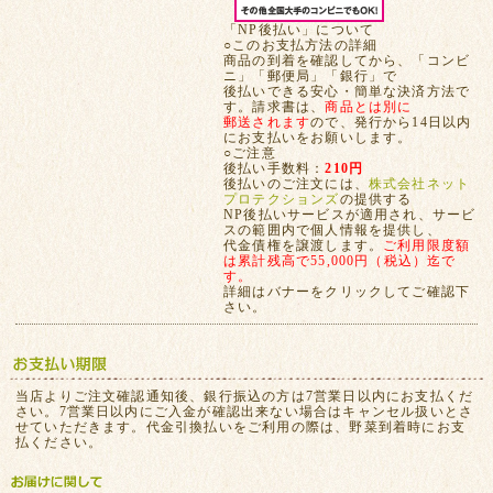
「NP後払い」について
○このお支払方法の詳細
商品の到着を確認してから、「コンビ
ニ」「郵便局」「銀行」で
後払いできる安心・簡単な決済方法で
す。請求書は、
商品とは別に
郵送されます
ので、発行から14日以内
にお支払いをお願いします。
○ご注意
後払い手数料：
210円
後払いのご注文には、
株式会社ネット
プロテクションズ
の提供する
NP後払いサービスが適用され、サービ
スの範囲内で個人情報を提供し、
代金債権を譲渡します。
ご利用限度額
は累計残高で55,000円（税込）迄で
す。
詳細はバナーをクリックしてご確認下
さい。
当店よりご注文確認通知後、銀行振込の方は7営業日以内にお支払くだ
さい。7営業日以内にご入金が確認出来ない場合はキャンセル扱いとさ
せていただきます。代金引換払いをご利用の際は、野菜到着時にお支
払ください。