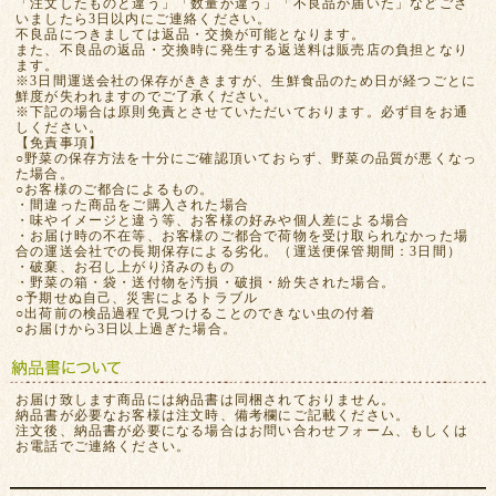
「注文したものと違う」「数量が違う」「不良品が届いた」などござ
いましたら3日以内にご連絡ください。
不良品につきましては返品・交換が可能となります。
また、不良品の返品・交換時に発生する返送料は販売店の負担となり
ます。
※3日間運送会社の保存がききますが、生鮮食品のため日が経つごとに
鮮度が失われますのでご了承ください。
※下記の場合は原則免責とさせていただいております。必ず目をお通
しください。
【免責事項】
○野菜の保存方法を十分にご確認頂いておらず、野菜の品質が悪くなっ
た場合。
○お客様のご都合によるもの。
・間違った商品をご購入された場合
・味やイメージと違う等、お客様の好みや個人差による場合
・お届け時の不在等、お客様のご都合で荷物を受け取られなかった場
合の運送会社での長期保存による劣化。（運送便保管期間：3日間）
・破棄、お召し上がり済みのもの
・野菜の箱・袋・送付物を汚損・破損・紛失された場合。
○予期せぬ自己、災害によるトラブル
○出荷前の検品過程で見つけることのできない虫の付着
○お届けから3日以上過ぎた場合。
お届け致します商品には納品書は同梱されておりません。
納品書が必要なお客様は注文時、備考欄にご記載ください。
注文後、納品書が必要になる場合はお問い合わせフォーム、もしくは
お電話でご連絡ください。