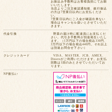
お振込み手数料はお客様負担にてお願
いいたします。
当店よりご注文確認通知後、銀行振込
の方は7営業日以内にお支払くださ
い。
7営業日以内にご入金が確認出来ない
場合はキャンセル扱いとさせていただ
きます。
代金引換
野菜の届け時に配達員にお支払くだ
さい。代引き手数料が別途発生いたし
ます。（1万円以下の場合税込330円、
3万円以下の場合税込440円。それ以上
は別途お問合せ下さい）
クレジットカード
VISA、MASTER、JCB、AMEX、
Dinersがご利用いただけます。お支払
回数は1回のみとさせていただいてお
ります。
NP後払い