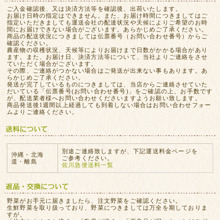
ご入金確認後、又は決済方法等を確認後、出荷いたします。
お届け日時の指定はできません。また、お届け時間につきましてはご
指定いただきましても運送会社の配達状況や天候によりご希望のお時
間にお届けできない場合がございます。あらかじめご了承ください。
商品の配送状況につきましては伝票番号（お問い合わせ番号）からご
確認ください。
農産物の収穫状況、天候等によりお届けまで日数がかかる場合があり
ます。また、お届け日、決済方法等について、当社よりご連絡をさせ
ていただく場合がございます。
その際、ご連絡がつかない場合はご発送が出来ない事もあります。あ
らかじめご了承ください。
発送が完了しているものにつきましては、当店からご連絡させていた
だいている「伝票番号(お問い合わせ番号)」をご確認の上、お手数です
が、配送業者様へお問い合わせくださいますようお願い致します。
商品発送後1週間以上経過しても到着しない場合はお問い合わせフォー
ムよりご連絡ください。
別途ご連絡致しますが、下記運送料金ページを
沖縄・北海
ご参考ください。
道・離島
佐川急便送料一覧
野菜がお手元に届きましたら、注文野菜をご確認ください。
生鮮野菜を取り扱っており、野菜につきましては万全を期しておりま
すが、