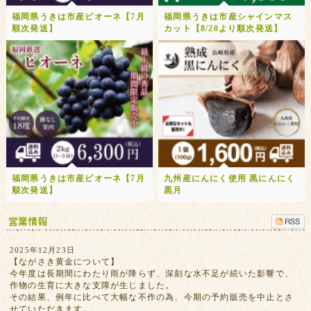
福岡県うきは市産ピオーネ【7月
福岡県うきは市産シャインマス
順次発送】
カット【8/20より順次発送】
福岡県うきは市産ピオーネ【7月
九州産にんにく使用 黒にんにく
順次発送】
黒月
2025年12月23日
【ながさき黄金について】
今年度は長期間にわたり雨が降らず、深刻な水不足が続いた影響で、
作物の生育に大きな支障が生じました。
その結果、例年に比べて大幅な不作の為、今期の予約販売を中止とさ
せていただきます。