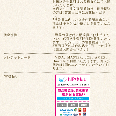
お振込み手数料はお客様負担にてお願
いいたします。
当店よりご注文確認通知後、銀行振込
の方は7営業日以内にお支払くださ
い。
7営業日以内にご入金が確認出来ない
場合はキャンセル扱いとさせていただ
きます。
代金引換
野菜の届け時に配達員にお支払くだ
さい。代引き手数料が別途発生いたし
ます。（1万円以下の場合税込330円、
3万円以下の場合税込440円。それ以上
は別途お問合せ下さい）
クレジットカード
VISA、MASTER、JCB、AMEX、
Dinersがご利用いただけます。お支払
回数は1回のみとさせていただいてお
ります。
NP後払い