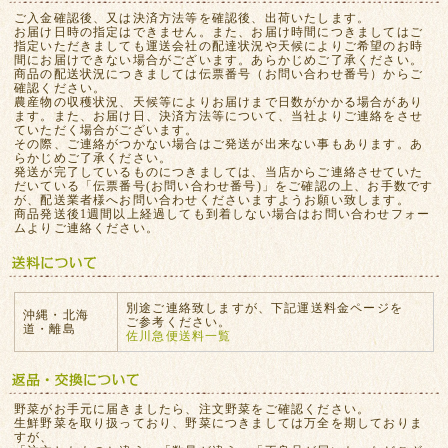
ご入金確認後、又は決済方法等を確認後、出荷いたします。
お届け日時の指定はできません。また、お届け時間につきましてはご
指定いただきましても運送会社の配達状況や天候によりご希望のお時
間にお届けできない場合がございます。あらかじめご了承ください。
商品の配送状況につきましては伝票番号（お問い合わせ番号）からご
確認ください。
農産物の収穫状況、天候等によりお届けまで日数がかかる場合があり
ます。また、お届け日、決済方法等について、当社よりご連絡をさせ
ていただく場合がございます。
その際、ご連絡がつかない場合はご発送が出来ない事もあります。あ
らかじめご了承ください。
発送が完了しているものにつきましては、当店からご連絡させていた
だいている「伝票番号(お問い合わせ番号)」をご確認の上、お手数です
が、配送業者様へお問い合わせくださいますようお願い致します。
商品発送後1週間以上経過しても到着しない場合はお問い合わせフォー
ムよりご連絡ください。
別途ご連絡致しますが、下記運送料金ページを
沖縄・北海
ご参考ください。
道・離島
佐川急便送料一覧
野菜がお手元に届きましたら、注文野菜をご確認ください。
生鮮野菜を取り扱っており、野菜につきましては万全を期しておりま
すが、