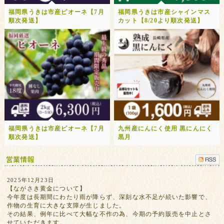
福岡県うきは市産ピオーネ【7月
福岡県うきは市産シャインマス
順次発送】
カット【8/20より順次発送】
福岡県うきは市産ピオーネ【7月
九州産にんにく使用 黒にんにく
順次発送】
黒月
2025年12月23日
【ながさき黄金について】
今年度は長期間にわたり雨が降らず、深刻な水不足が続いた影響で、
作物の生育に大きな支障が生じました。
その結果、例年に比べて大幅な不作の為、今期の予約販売を中止とさ
せていただきます。