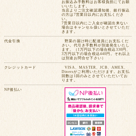
お振込み手数料はお客様負担にてお願
いいたします。
当店よりご注文確認通知後、銀行振込
の方は7営業日以内にお支払くださ
い。
7営業日以内にご入金が確認出来ない
場合はキャンセル扱いとさせていただ
きます。
代金引換
野菜の届け時に配達員にお支払くだ
さい。代引き手数料が別途発生いたし
ます。（1万円以下の場合税込330円、
3万円以下の場合税込440円。それ以上
は別途お問合せ下さい）
クレジットカード
VISA、MASTER、JCB、AMEX、
Dinersがご利用いただけます。お支払
回数は1回のみとさせていただいてお
ります。
NP後払い