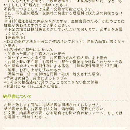
「注文したものと違う」「数量が違う」「不良品が届いた」などござ
いましたら3日以内にご連絡ください。
不良品につきましては返品・交換が可能となります。
また、不良品の返品・交換時に発生する返送料は販売店の負担となり
ます。
※3日間運送会社の保存がききますが、生鮮食品のため日が経つごとに
鮮度が失われますのでご了承ください。
※下記の場合は原則免責とさせていただいております。必ず目をお通
しください。
【免責事項】
○野菜の保存方法を十分にご確認頂いておらず、野菜の品質が悪くなっ
た場合。
○お客様のご都合によるもの。
・間違った商品をご購入された場合
・味やイメージと違う等、お客様の好みや個人差による場合
・お届け時の不在等、お客様のご都合で荷物を受け取られなかった場
合の運送会社での長期保存による劣化。（運送便保管期間：3日間）
・破棄、お召し上がり済みのもの
・野菜の箱・袋・送付物を汚損・破損・紛失された場合。
○予期せぬ自己、災害によるトラブル
○出荷前の検品過程で見つけることのできない虫の付着
○お届けから3日以上過ぎた場合。
お届け致します商品には納品書は同梱されておりません。
納品書が必要なお客様は注文時、備考欄にご記載ください。
注文後、納品書が必要になる場合はお問い合わせフォーム、もしくは
お電話でご連絡ください。