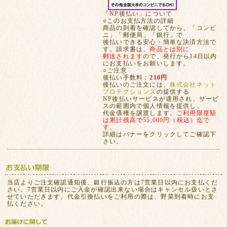
「NP後払い」について
○このお支払方法の詳細
商品の到着を確認してから、「コンビ
ニ」「郵便局」「銀行」で
後払いできる安心・簡単な決済方法で
す。請求書は、
商品とは別に
郵送されます
ので、発行から14日以内
にお支払いをお願いします。
○ご注意
後払い手数料：
210円
後払いのご注文には、
株式会社ネット
プロテクションズ
の提供する
NP後払いサービスが適用され、サービ
スの範囲内で個人情報を提供し、
代金債権を譲渡します。
ご利用限度額
は累計残高で55,000円（税込）迄で
す。
詳細はバナーをクリックしてご確認下
さい。
当店よりご注文確認通知後、銀行振込の方は7営業日以内にお支払くだ
さい。7営業日以内にご入金が確認出来ない場合はキャンセル扱いとさ
せていただきます。代金引換払いをご利用の際は、野菜到着時にお支
払ください。