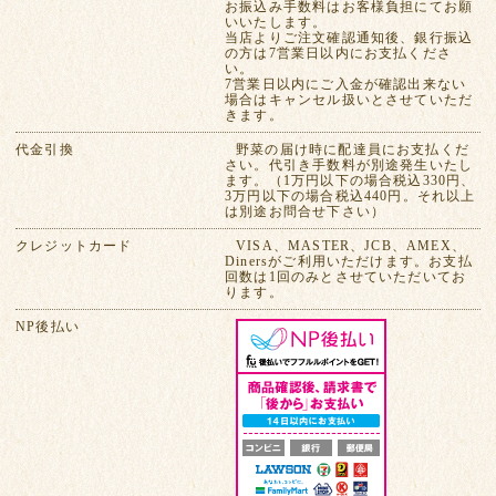
お振込み手数料はお客様負担にてお願
いいたします。
当店よりご注文確認通知後、銀行振込
の方は7営業日以内にお支払くださ
い。
7営業日以内にご入金が確認出来ない
場合はキャンセル扱いとさせていただ
きます。
代金引換
野菜の届け時に配達員にお支払くだ
さい。代引き手数料が別途発生いたし
ます。（1万円以下の場合税込330円、
3万円以下の場合税込440円。それ以上
は別途お問合せ下さい）
クレジットカード
VISA、MASTER、JCB、AMEX、
Dinersがご利用いただけます。お支払
回数は1回のみとさせていただいてお
ります。
NP後払い