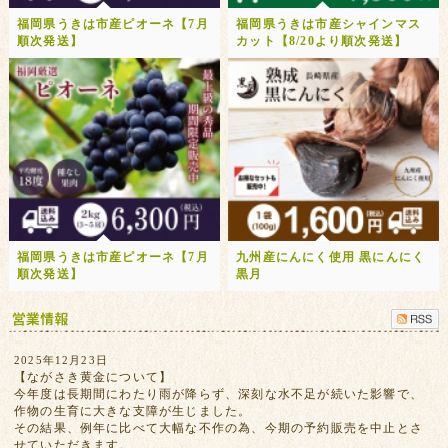
福岡県うきは市産ピオーネ【7月
福岡県うきは市産シャインマス
順次発送】
カット【8/20より順次発送】
福岡県うきは市産ピオーネ【7月
九州産にんにく使用 黒にんにく
順次発送】
黒月
2025年12月23日
【ながさき黄金について】
今年度は長期間にわたり雨が降らず、深刻な水不足が続いた影響で、
作物の生育に大きな支障が生じました。
その結果、例年に比べて大幅な不作の為、今期の予約販売を中止とさ
せていただきます。