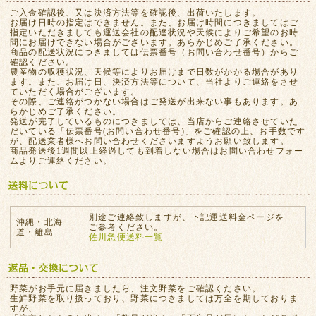
ご入金確認後、又は決済方法等を確認後、出荷いたします。
お届け日時の指定はできません。また、お届け時間につきましてはご
指定いただきましても運送会社の配達状況や天候によりご希望のお時
間にお届けできない場合がございます。あらかじめご了承ください。
商品の配送状況につきましては伝票番号（お問い合わせ番号）からご
確認ください。
農産物の収穫状況、天候等によりお届けまで日数がかかる場合があり
ます。また、お届け日、決済方法等について、当社よりご連絡をさせ
ていただく場合がございます。
その際、ご連絡がつかない場合はご発送が出来ない事もあります。あ
らかじめご了承ください。
発送が完了しているものにつきましては、当店からご連絡させていた
だいている「伝票番号(お問い合わせ番号)」をご確認の上、お手数です
が、配送業者様へお問い合わせくださいますようお願い致します。
商品発送後1週間以上経過しても到着しない場合はお問い合わせフォー
ムよりご連絡ください。
別途ご連絡致しますが、下記運送料金ページを
沖縄・北海
ご参考ください。
道・離島
佐川急便送料一覧
野菜がお手元に届きましたら、注文野菜をご確認ください。
生鮮野菜を取り扱っており、野菜につきましては万全を期しておりま
すが、