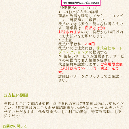
「NP後払い」について
○このお支払方法の詳細
商品の到着を確認してから、「コンビ
ニ」「郵便局」「銀行」で
後払いできる安心・簡単な決済方法で
す。請求書は、
商品とは別に
郵送されます
ので、発行から14日以内
にお支払いをお願いします。
○ご注意
後払い手数料：
210円
後払いのご注文には、
株式会社ネット
プロテクションズ
の提供する
NP後払いサービスが適用され、サービ
スの範囲内で個人情報を提供し、
代金債権を譲渡します。
ご利用限度額
は累計残高で55,000円（税込）迄で
す。
詳細はバナーをクリックしてご確認下
さい。
当店よりご注文確認通知後、銀行振込の方は7営業日以内にお支払くだ
さい。7営業日以内にご入金が確認出来ない場合はキャンセル扱いとさ
せていただきます。代金引換払いをご利用の際は、野菜到着時にお支
払ください。