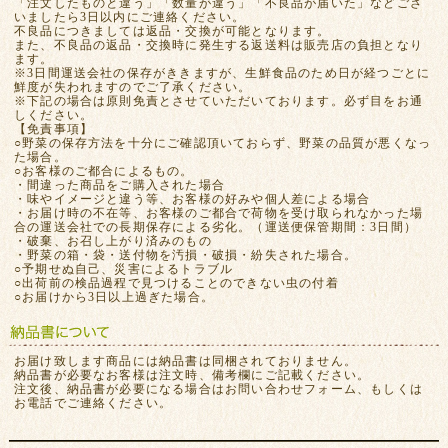
「注文したものと違う」「数量が違う」「不良品が届いた」などござ
いましたら3日以内にご連絡ください。
不良品につきましては返品・交換が可能となります。
また、不良品の返品・交換時に発生する返送料は販売店の負担となり
ます。
※3日間運送会社の保存がききますが、生鮮食品のため日が経つごとに
鮮度が失われますのでご了承ください。
※下記の場合は原則免責とさせていただいております。必ず目をお通
しください。
【免責事項】
○野菜の保存方法を十分にご確認頂いておらず、野菜の品質が悪くなっ
た場合。
○お客様のご都合によるもの。
・間違った商品をご購入された場合
・味やイメージと違う等、お客様の好みや個人差による場合
・お届け時の不在等、お客様のご都合で荷物を受け取られなかった場
合の運送会社での長期保存による劣化。（運送便保管期間：3日間）
・破棄、お召し上がり済みのもの
・野菜の箱・袋・送付物を汚損・破損・紛失された場合。
○予期せぬ自己、災害によるトラブル
○出荷前の検品過程で見つけることのできない虫の付着
○お届けから3日以上過ぎた場合。
お届け致します商品には納品書は同梱されておりません。
納品書が必要なお客様は注文時、備考欄にご記載ください。
注文後、納品書が必要になる場合はお問い合わせフォーム、もしくは
お電話でご連絡ください。