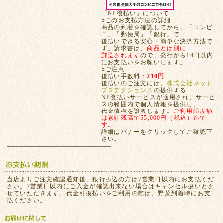
「NP後払い」について
○このお支払方法の詳細
商品の到着を確認してから、「コンビ
ニ」「郵便局」「銀行」で
後払いできる安心・簡単な決済方法で
す。請求書は、
商品とは別に
郵送されます
ので、発行から14日以内
にお支払いをお願いします。
○ご注意
後払い手数料：
210円
後払いのご注文には、
株式会社ネット
プロテクションズ
の提供する
NP後払いサービスが適用され、サービ
スの範囲内で個人情報を提供し、
代金債権を譲渡します。
ご利用限度額
は累計残高で55,000円（税込）迄で
す。
詳細はバナーをクリックしてご確認下
さい。
当店よりご注文確認通知後、銀行振込の方は7営業日以内にお支払くだ
さい。7営業日以内にご入金が確認出来ない場合はキャンセル扱いとさ
せていただきます。代金引換払いをご利用の際は、野菜到着時にお支
払ください。