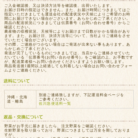
ご入金確認後、又は決済方法等を確認後、出荷いたします。
お届け日時の指定はできません。また、お届け時間につきましてはご
指定いただきましても運送会社の配達状況や天候によりご希望のお時
間にお届けできない場合がございます。あらかじめご了承ください。
商品の配送状況につきましては伝票番号（お問い合わせ番号）からご
確認ください。
農産物の収穫状況、天候等によりお届けまで日数がかかる場合があり
ます。また、お届け日、決済方法等について、当社よりご連絡をさせ
ていただく場合がございます。
その際、ご連絡がつかない場合はご発送が出来ない事もあります。あ
らかじめご了承ください。
発送が完了しているものにつきましては、当店からご連絡させていた
だいている「伝票番号(お問い合わせ番号)」をご確認の上、お手数です
が、配送業者様へお問い合わせくださいますようお願い致します。
商品発送後1週間以上経過しても到着しない場合はお問い合わせフォー
ムよりご連絡ください。
別途ご連絡致しますが、下記運送料金ページを
沖縄・北海
ご参考ください。
道・離島
佐川急便送料一覧
野菜がお手元に届きましたら、注文野菜をご確認ください。
生鮮野菜を取り扱っており、野菜につきましては万全を期しておりま
すが、