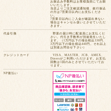
お振込み手数料はお客様負担にてお願
いいたします。
当店よりご注文確認通知後、銀行振込
の方は7営業日以内にお支払くださ
い。
7営業日以内にご入金が確認出来ない
場合はキャンセル扱いとさせていただ
きます。
代金引換
野菜の届け時に配達員にお支払くだ
さい。代引き手数料が別途発生いたし
ます。（1万円以下の場合税込330円、
3万円以下の場合税込440円。それ以上
は別途お問合せ下さい）
クレジットカード
VISA、MASTER、JCB、AMEX、
Dinersがご利用いただけます。お支払
回数は1回のみとさせていただいてお
ります。
NP後払い