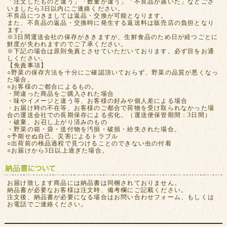
「注文したものと違う」「数量が違う」「不良品が届いた」などござ
いましたら3日以内にご連絡ください。
不良品につきましては返品・交換が可能となります。
また、不良品の返品・交換時に発生する返送料は販売店の負担となり
ます。
※3日間運送会社の保存がききますが、生鮮食品のため日が経つごとに
鮮度が失われますのでご了承ください。
※下記の場合は原則免責とさせていただいております。必ず目をお通
しください。
【免責事項】
○野菜の保存方法を十分にご確認頂いておらず、野菜の品質が悪くなっ
た場合。
○お客様のご都合によるもの。
・間違った商品をご購入された場合
・味やイメージと違う等、お客様の好みや個人差による場合
・お届け時の不在等、お客様のご都合で荷物を受け取られなかった場
合の運送会社での長期保存による劣化。（運送便保管期間：3日間）
・破棄、お召し上がり済みのもの
・野菜の箱・袋・送付物を汚損・破損・紛失された場合。
○予期せぬ自己、災害によるトラブル
○出荷前の検品過程で見つけることのできない虫の付着
○お届けから3日以上過ぎた場合。
お届け致します商品には納品書は同梱されておりません。
納品書が必要なお客様は注文時、備考欄にご記載ください。
注文後、納品書が必要になる場合はお問い合わせフォーム、もしくは
お電話でご連絡ください。