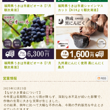
福岡県うきは市産ピオーネ【7月
福岡県うきは市産シャインマス
順次発送】
カット【8/20より順次発送】
福岡県うきは市産ピオーネ【7月
九州産にんにく使用 黒にんにく
順次発送】
黒月
2025年12月23日
【ながさき黄金について】
今年度は長期間にわたり雨が降らず、深刻な水不足が続いた影響で、
作物の生育に大きな支障が生じました。
その結果、例年に比べて大幅な不作の為、今期の予約販売を中止とさ
せていただきます。