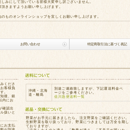
楽しみにして頂いている皆様大変申し訳ございません。
解頂きますようお願い申し上げます。
地のものオンラインショップを宜しくお願い申し上げます。
お問い合わせ
特定商取引法に基づく表記
込みくださ
はお客様負
別途ご連絡致しますが、下記運送料金ペ
沖縄・北海
ます。
ージをご参考ください。
道・離島
通知後、銀
佐川急便送料一覧
以内にお
が確認出
セル扱いと
。
野菜がお手元に届きましたら、注文野菜をご確認ください。
生鮮野菜を取り扱っており、野菜につきましては万全を期し
員にお支払
ておりますが、
数料が別途