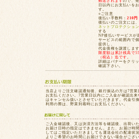
郵送されます
ので、発
日以内にお支払いを
す。
○ご注意
後払い手数料：
210円
後払いのご注文には
ネットプロテクショ
する
NP後払いサービスが
サービスの範囲内で
提供し、
代金債権を譲渡しま
限度額は累計残高で55,
（税込）迄です。
詳細はバナーをクリ
確認下さい。
当店よりご注文確認通知後、銀行振込の方は7営業
お支払ください。7営業日以内にご入金が確認出来
はキャンセル扱いとさせていただきます。代金引
利用の際は、野菜到着時にお支払ください。
ご入金確認後、又は決済方法等を確認後、出荷い
お届け日時の指定はできません。また、お届け時
してはご指定いただきましても運送会社の配達状
よりご希望のお時間にお届けできない場合がござ