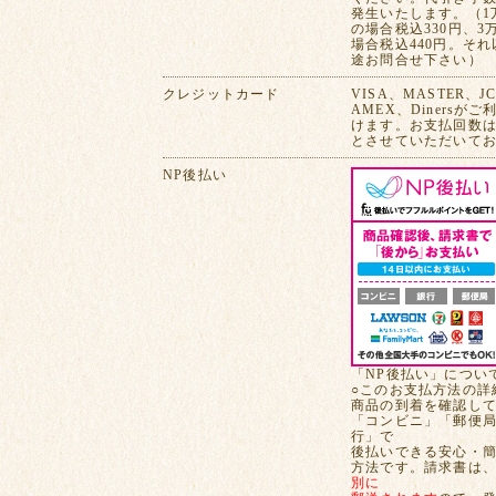
発生いたします。（1
の場合税込330円、3
場合税込440円。そ
途お問合せ下さい）
クレジットカード
VISA、MASTER、J
AMEX、Dinersが
けます。お支払回数は
とさせていただいて
NP後払い
「NP後払い」につい
○このお支払方法の詳
商品の到着を確認し
「コンビニ」「郵便
行」で
後払いできる安心・
方法です。請求書は
別に