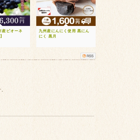
市産ピオーネ
九州産にんにく使用 黒にん
送】
にく 黒月
す。