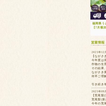
福岡県う
【7月順
2025年12
【ながさ
今年度は
作物の生
その結果
ながさき
何卒ご理
引き続き
2025年09
【荒尾梨(
荒尾梨(
今年の荒