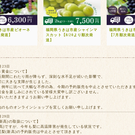
きは市産ピオーネ
福岡県うきは市産シャインマ
福岡県うきは
次発送】
スカット【8/20より順次発
【7月順次発
送】
月23日
き黄金について】
長期間にわたり雨が降らず、深刻な水不足が続いた影響で、
育に大きな支障が生じました。
、例年に比べて大幅な不作の為、今期の予約販売を中止とさせていただきま
黄金を楽しみにされている皆様大変申し訳ございません。
解いただきますようお願い申し上げます。
地のものオンラインショップを宜しくお願い申し上げます。
月29日
新高)の取扱について】
新高)ですが、今年も梨に高温障害が発生している状況です。
尾梨(新高)の予約販売は中止とさせて頂きます。