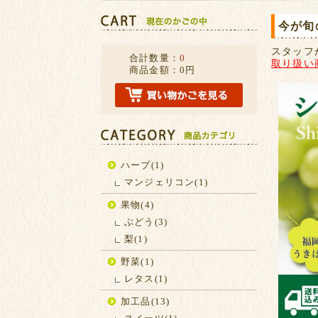
今が旬
スタッフ
合計数量：
0
取り扱い
商品金額：
0円
ハーブ(1)
マンジェリコン(1)
果物(4)
ぶどう(3)
梨(1)
野菜(1)
レタス(1)
加工品(13)