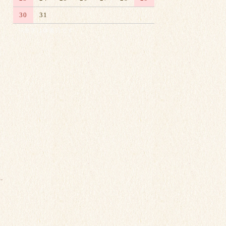
30
31
※赤字は休業日です