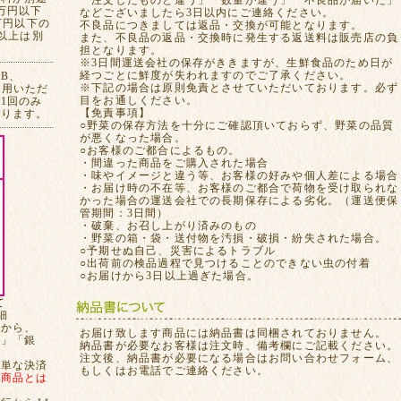
「注文したものと違う」「数量が違う」「不良品が届いた」
万円以下
などございましたら3日以内にご連絡ください。
万円以下の
不良品につきましては返品・交換が可能となります。
れ以上は別
また、不良品の返品・交換時に発生する返送料は販売店の負
担となります。
※3日間運送会社の保存がききますが、生鮮食品のため日が
経つごとに鮮度が失われますのでご了承ください。
CB、
※下記の場合は原則免責とさせていただいております。必ず
ご利用いただ
目をお通しください。
1回のみ
【免責事項】
おります。
○野菜の保存方法を十分にご確認頂いておらず、野菜の品質
が悪くなった場合。
○お客様のご都合によるもの。
・間違った商品をご購入された場合
・味やイメージと違う等、お客様の好みや個人差による場合
・お届け時の不在等、お客様のご都合で荷物を受け取られな
かった場合の運送会社での長期保存による劣化。（運送便保
管期間：3日間）
・破棄、お召し上がり済みのもの
・野菜の箱・袋・送付物を汚損・破損・紛失された場合。
○予期せぬ自己、災害によるトラブル
○出荷前の検品過程で見つけることのできない虫の付着
○お届けから3日以上過ぎた場合。
て
細
てから、
お届け致します商品には納品書は同梱されておりません。
局」「銀
納品書が必要なお客様は注文時、備考欄にご記載ください。
注文後、納品書が必要になる場合はお問い合わせフォーム、
簡単な決済
もしくはお電話でご連絡ください。
、
商品とは