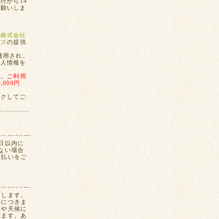
行から14
お願いしま
、
株式会社
ンズ
の提供
適用され、
個人情報を
す。
ご利用
000円
ックしてご
日以内に
ない場合
換払いをご
たします。
間につきま
況や天候に
います。あ