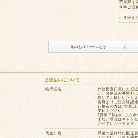
荒尾梨を
何卒ご理
引き続き
地のものファームとは
銀行振込
弊社指定口座にお振
い。お振込み手数料
担にてお願いいたし
当店よりご注文確認
行振込の方は7営業日
支払ください。
7営業日以内にご入金
来ない場合はキャン
させていただきます
代金引換
野菜の届け時に配達
ください。代引き手