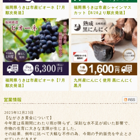
福岡県うきは市産ピオーネ【7月
福岡県うきは市産シャインマス
順次発送】
カット【8/20より順次発送】
福岡県うきは市産ピオーネ【7月
九州産にんにく使用 黒にんにく
順次発送】
黒月
2025年12月23日
【ながさき黄金について】
今年度は長期間にわたり雨が降らず、深刻な水不足が続いた影響で、
作物の生育に大きな支障が生じました。
その結果、例年に比べて大幅な不作の為、今期の予約販売を中止とさ
せていただきます。