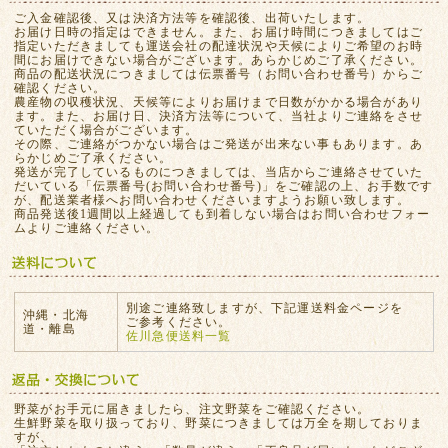
ご入金確認後、又は決済方法等を確認後、出荷いたします。
お届け日時の指定はできません。また、お届け時間につきましてはご
指定いただきましても運送会社の配達状況や天候によりご希望のお時
間にお届けできない場合がございます。あらかじめご了承ください。
商品の配送状況につきましては伝票番号（お問い合わせ番号）からご
確認ください。
農産物の収穫状況、天候等によりお届けまで日数がかかる場合があり
ます。また、お届け日、決済方法等について、当社よりご連絡をさせ
ていただく場合がございます。
その際、ご連絡がつかない場合はご発送が出来ない事もあります。あ
らかじめご了承ください。
発送が完了しているものにつきましては、当店からご連絡させていた
だいている「伝票番号(お問い合わせ番号)」をご確認の上、お手数です
が、配送業者様へお問い合わせくださいますようお願い致します。
商品発送後1週間以上経過しても到着しない場合はお問い合わせフォー
ムよりご連絡ください。
別途ご連絡致しますが、下記運送料金ページを
沖縄・北海
ご参考ください。
道・離島
佐川急便送料一覧
野菜がお手元に届きましたら、注文野菜をご確認ください。
生鮮野菜を取り扱っており、野菜につきましては万全を期しておりま
すが、