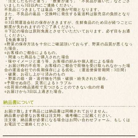
「注文したものと違う」「数量が違う」「不良品が届いた」などござ
いましたら3日以内にご連絡ください。
不良品につきましては返品・交換が可能となります。
また、不良品の返品・交換時に発生する返送料は販売店の負担となり
ます。
※3日間運送会社の保存がききますが、生鮮食品のため日が経つごとに
鮮度が失われますのでご了承ください。
※下記の場合は原則免責とさせていただいております。必ず目をお通
しください。
【免責事項】
○野菜の保存方法を十分にご確認頂いておらず、野菜の品質が悪くなっ
た場合。
○お客様のご都合によるもの。
・間違った商品をご購入された場合
・味やイメージと違う等、お客様の好みや個人差による場合
・お届け時の不在等、お客様のご都合で荷物を受け取られなかった場
合の運送会社での長期保存による劣化。（運送便保管期間：3日間）
・破棄、お召し上がり済みのもの
・野菜の箱・袋・送付物を汚損・破損・紛失された場合。
○予期せぬ自己、災害によるトラブル
○出荷前の検品過程で見つけることのできない虫の付着
○お届けから3日以上過ぎた場合。
お届け致します商品には納品書は同梱されておりません。
納品書が必要なお客様は注文時、備考欄にご記載ください。
注文後、納品書が必要になる場合はお問い合わせフォーム、もしくは
お電話でご連絡ください。