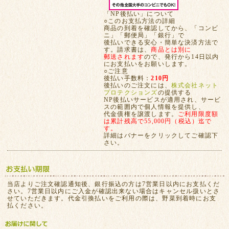
「NP後払い」について
○このお支払方法の詳細
商品の到着を確認してから、「コンビ
ニ」「郵便局」「銀行」で
後払いできる安心・簡単な決済方法で
す。請求書は、
商品とは別に
郵送されます
ので、発行から14日以内
にお支払いをお願いします。
○ご注意
後払い手数料：
210円
後払いのご注文には、
株式会社ネット
プロテクションズ
の提供する
NP後払いサービスが適用され、サービ
スの範囲内で個人情報を提供し、
代金債権を譲渡します。
ご利用限度額
は累計残高で55,000円（税込）迄で
す。
詳細はバナーをクリックしてご確認下
さい。
当店よりご注文確認通知後、銀行振込の方は7営業日以内にお支払くだ
さい。7営業日以内にご入金が確認出来ない場合はキャンセル扱いとさ
せていただきます。代金引換払いをご利用の際は、野菜到着時にお支
払ください。