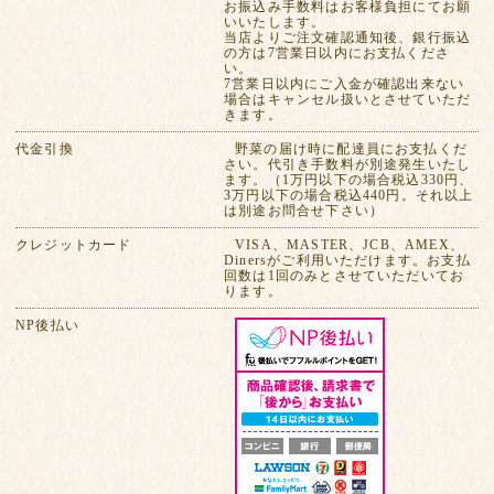
お振込み手数料はお客様負担にてお願
いいたします。
当店よりご注文確認通知後、銀行振込
の方は7営業日以内にお支払くださ
い。
7営業日以内にご入金が確認出来ない
場合はキャンセル扱いとさせていただ
きます。
代金引換
野菜の届け時に配達員にお支払くだ
さい。代引き手数料が別途発生いたし
ます。（1万円以下の場合税込330円、
3万円以下の場合税込440円。それ以上
は別途お問合せ下さい）
クレジットカード
VISA、MASTER、JCB、AMEX、
Dinersがご利用いただけます。お支払
回数は1回のみとさせていただいてお
ります。
NP後払い