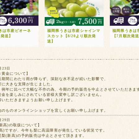
きは市産ピオーネ
福岡県うきは市産シャインマ
福岡県うきは
次発送】
スカット【8/20より順次発
【7月順次発
送】
月23日
き黄金について】
長期間にわたり雨が降らず、深刻な水不足が続いた影響で、
育に大きな支障が生じました。
、例年に比べて大幅な不作の為、今期の予約販売を中止とさせていただきま
黄金を楽しみにされている皆様大変申し訳ございません。
解いただきますようお願い申し上げます。
地のものオンラインショップを宜しくお願い申し上げます。
月29日
新高)の取扱について】
新高)ですが、今年も梨に高温障害が発生している状況です。
尾梨(新高)の予約販売は中止とさせて頂きます。