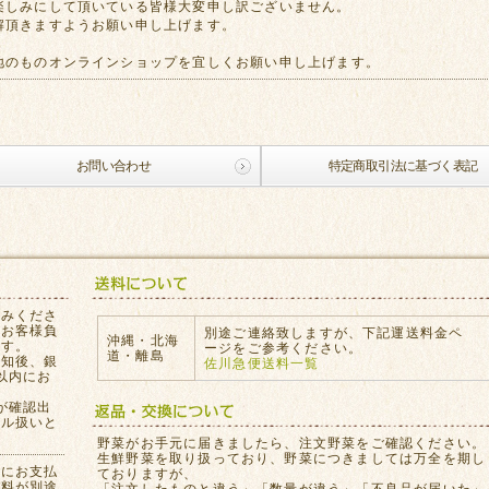
楽しみにして頂いている皆様大変申し訳ございません。
解頂きますようお願い申し上げます。
地のものオンラインショップを宜しくお願い申し上げます。
お問い合わせ
特定商取引法に基づく表記
込みくださ
はお客様負
別途ご連絡致しますが、下記運送料金ペ
沖縄・北海
ます。
ージをご参考ください。
道・離島
通知後、銀
佐川急便送料一覧
以内にお
が確認出
セル扱いと
。
野菜がお手元に届きましたら、注文野菜をご確認ください。
生鮮野菜を取り扱っており、野菜につきましては万全を期し
員にお支払
ておりますが、
数料が別途