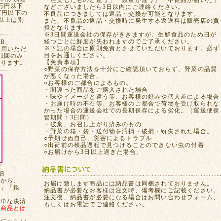
「注文したものと違う」「数量が違う」「不良品が届いた」
万円以下
などございましたら3日以内にご連絡ください。
万円以下の
不良品につきましては返品・交換が可能となります。
れ以上は別
また、不良品の返品・交換時に発生する返送料は販売店の負
担となります。
※3日間運送会社の保存がききますが、生鮮食品のため日が
経つごとに鮮度が失われますのでご了承ください。
CB、
※下記の場合は原則免責とさせていただいております。必ず
ご利用いただ
目をお通しください。
1回のみ
【免責事項】
おります。
○野菜の保存方法を十分にご確認頂いておらず、野菜の品質
が悪くなった場合。
○お客様のご都合によるもの。
・間違った商品をご購入された場合
・味やイメージと違う等、お客様の好みや個人差による場合
・お届け時の不在等、お客様のご都合で荷物を受け取られな
かった場合の運送会社での長期保存による劣化。（運送便保
管期間：3日間）
・破棄、お召し上がり済みのもの
・野菜の箱・袋・送付物を汚損・破損・紛失された場合。
○予期せぬ自己、災害によるトラブル
○出荷前の検品過程で見つけることのできない虫の付着
○お届けから3日以上過ぎた場合。
て
細
てから、
お届け致します商品には納品書は同梱されておりません。
局」「銀
納品書が必要なお客様は注文時、備考欄にご記載ください。
注文後、納品書が必要になる場合はお問い合わせフォーム、
簡単な決済
もしくはお電話でご連絡ください。
、
商品とは