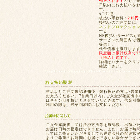
郵送されます
ので、発
日以内にお支払いを
す。
○ご注意
後払い手数料：
210円
後払いのご注文には
ネットプロテクショ
する
NP後払いサービスが
サービスの範囲内で
提供し、
代金債権を譲渡しま
限度額は累計残高で55,
（税込）迄です。
詳細はバナーをクリ
確認下さい。
当店よりご注文確認通知後、銀行振込の方は7営業
お支払ください。7営業日以内にご入金が確認出来
はキャンセル扱いとさせていただきます。代金引
利用の際は、野菜到着時にお支払ください。
ご入金確認後、又は決済方法等を確認後、出荷い
お届け日時の指定はできません。また、お届け時
してはご指定いただきましても運送会社の配達状
よりご希望のお時間にお届けできない場合がござ