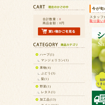
今が旬
スタッフ
合計数量：
0
取り扱い
商品金額：
0円
ハーブ(1)
マンジェリコン(1)
果物(4)
ぶどう(3)
梨(1)
野菜(1)
レタス(1)
加工品(13)