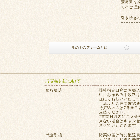
荒尾梨を
何卒ご理
引き続き
地のものファームとは
銀行振込
弊社指定口座にお振
い。お振込み手数料
担にてお願いいたし
当店よりご注文確認
行振込の方は7営業日
支払ください。
7営業日以内にご入金
来ない場合はキャン
させていただきます
代金引換
野菜の届け時に配達
ください。代引き手