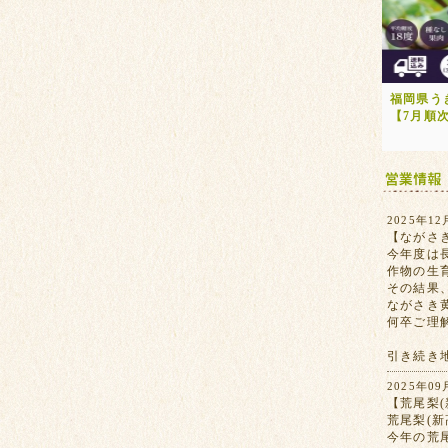
福岡県う
【7月順
2025年12
【ながさ
今年度は
作物の生
その結果
ながさき
何卒ご理
引き続き
2025年09
【荒尾梨(
荒尾梨(
今年の荒