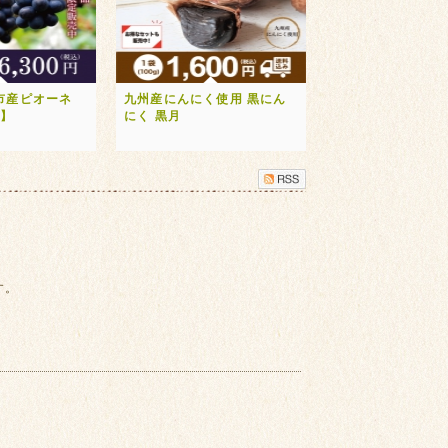
市産ピオーネ
九州産にんにく使用 黒にん
送】
にく 黒月
す。