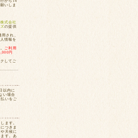
行から14
お願いしま
、
株式会社
ンズ
の提供
適用され、
個人情報を
す。
ご利用
000円
ックしてご
日以内に
ない場合
換払いをご
たします。
間につきま
況や天候に
います。あ