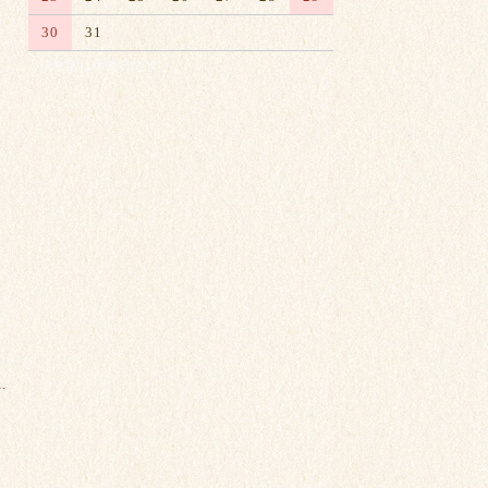
30
31
※赤字は休業日です