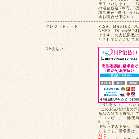
発生いたします。（1
の場合税込330円、3
場合税込440円。そ
途お問合せ下さい）
クレジットカード
VISA、MASTER、J
AMEX、Dinersが
けます。お支払回数は
とさせていただいて
NP後払い
「NP後払い」につい
○このお支払方法の詳
商品の到着を確認し
「コンビニ」「郵便
行」で
後払いできる安心・
方法です。請求書は
別に