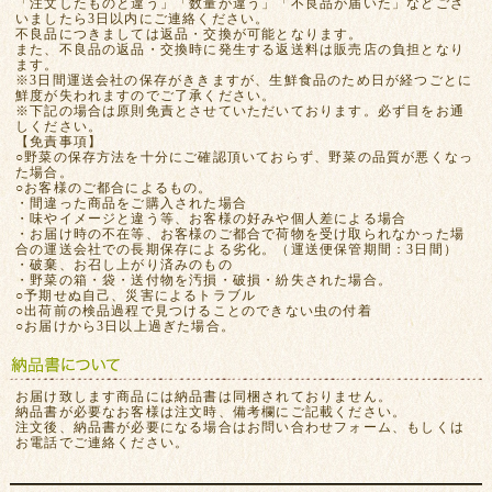
「注文したものと違う」「数量が違う」「不良品が届いた」などござ
いましたら3日以内にご連絡ください。
不良品につきましては返品・交換が可能となります。
また、不良品の返品・交換時に発生する返送料は販売店の負担となり
ます。
※3日間運送会社の保存がききますが、生鮮食品のため日が経つごとに
鮮度が失われますのでご了承ください。
※下記の場合は原則免責とさせていただいております。必ず目をお通
しください。
【免責事項】
○野菜の保存方法を十分にご確認頂いておらず、野菜の品質が悪くなっ
た場合。
○お客様のご都合によるもの。
・間違った商品をご購入された場合
・味やイメージと違う等、お客様の好みや個人差による場合
・お届け時の不在等、お客様のご都合で荷物を受け取られなかった場
合の運送会社での長期保存による劣化。（運送便保管期間：3日間）
・破棄、お召し上がり済みのもの
・野菜の箱・袋・送付物を汚損・破損・紛失された場合。
○予期せぬ自己、災害によるトラブル
○出荷前の検品過程で見つけることのできない虫の付着
○お届けから3日以上過ぎた場合。
お届け致します商品には納品書は同梱されておりません。
納品書が必要なお客様は注文時、備考欄にご記載ください。
注文後、納品書が必要になる場合はお問い合わせフォーム、もしくは
お電話でご連絡ください。