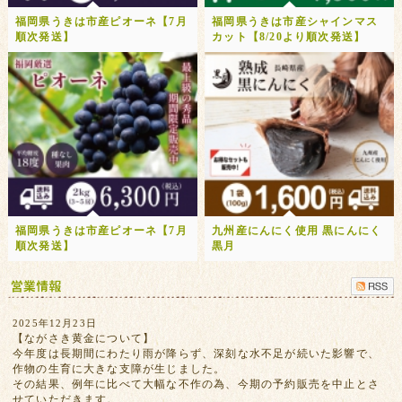
福岡県うきは市産ピオーネ【7月
福岡県うきは市産シャインマス
順次発送】
カット【8/20より順次発送】
福岡県うきは市産ピオーネ【7月
九州産にんにく使用 黒にんにく
順次発送】
黒月
2025年12月23日
【ながさき黄金について】
今年度は長期間にわたり雨が降らず、深刻な水不足が続いた影響で、
作物の生育に大きな支障が生じました。
その結果、例年に比べて大幅な不作の為、今期の予約販売を中止とさ
せていただきます。