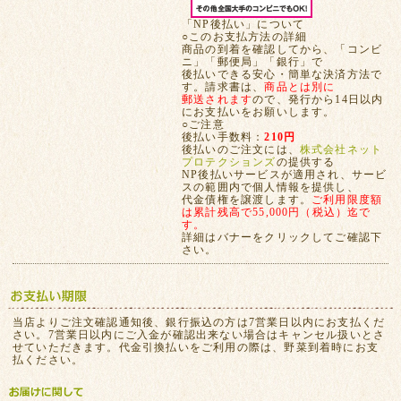
「NP後払い」について
○このお支払方法の詳細
商品の到着を確認してから、「コンビ
ニ」「郵便局」「銀行」で
後払いできる安心・簡単な決済方法で
す。請求書は、
商品とは別に
郵送されます
ので、発行から14日以内
にお支払いをお願いします。
○ご注意
後払い手数料：
210円
後払いのご注文には、
株式会社ネット
プロテクションズ
の提供する
NP後払いサービスが適用され、サービ
スの範囲内で個人情報を提供し、
代金債権を譲渡します。
ご利用限度額
は累計残高で55,000円（税込）迄で
す。
詳細はバナーをクリックしてご確認下
さい。
当店よりご注文確認通知後、銀行振込の方は7営業日以内にお支払くだ
さい。7営業日以内にご入金が確認出来ない場合はキャンセル扱いとさ
せていただきます。代金引換払いをご利用の際は、野菜到着時にお支
払ください。