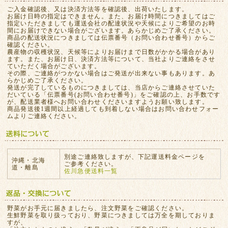
ご入金確認後、又は決済方法等を確認後、出荷いたします。
お届け日時の指定はできません。また、お届け時間につきましてはご
指定いただきましても運送会社の配達状況や天候によりご希望のお時
間にお届けできない場合がございます。あらかじめご了承ください。
商品の配送状況につきましては伝票番号（お問い合わせ番号）からご
確認ください。
農産物の収穫状況、天候等によりお届けまで日数がかかる場合があり
ます。また、お届け日、決済方法等について、当社よりご連絡をさせ
ていただく場合がございます。
その際、ご連絡がつかない場合はご発送が出来ない事もあります。あ
らかじめご了承ください。
発送が完了しているものにつきましては、当店からご連絡させていた
だいている「伝票番号(お問い合わせ番号)」をご確認の上、お手数です
が、配送業者様へお問い合わせくださいますようお願い致します。
商品発送後1週間以上経過しても到着しない場合はお問い合わせフォー
ムよりご連絡ください。
別途ご連絡致しますが、下記運送料金ページを
沖縄・北海
ご参考ください。
道・離島
佐川急便送料一覧
野菜がお手元に届きましたら、注文野菜をご確認ください。
生鮮野菜を取り扱っており、野菜につきましては万全を期しておりま
すが、