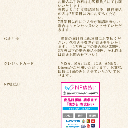
お振込み手数料はお客様負担にてお願
いいたします。
当店よりご注文確認通知後、銀行振込
の方は7営業日以内にお支払くださ
い。
7営業日以内にご入金が確認出来ない
場合はキャンセル扱いとさせていただ
きます。
代金引換
野菜の届け時に配達員にお支払くだ
さい。代引き手数料が別途発生いたし
ます。（1万円以下の場合税込330円、
3万円以下の場合税込440円。それ以上
は別途お問合せ下さい）
クレジットカード
VISA、MASTER、JCB、AMEX、
Dinersがご利用いただけます。お支払
回数は1回のみとさせていただいてお
ります。
NP後払い