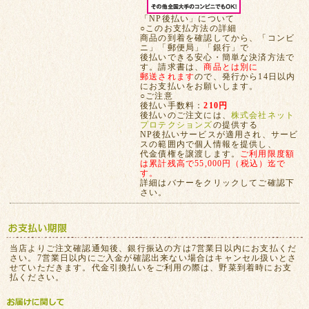
「NP後払い」について
○このお支払方法の詳細
商品の到着を確認してから、「コンビ
ニ」「郵便局」「銀行」で
後払いできる安心・簡単な決済方法で
す。請求書は、
商品とは別に
郵送されます
ので、発行から14日以内
にお支払いをお願いします。
○ご注意
後払い手数料：
210円
後払いのご注文には、
株式会社ネット
プロテクションズ
の提供する
NP後払いサービスが適用され、サービ
スの範囲内で個人情報を提供し、
代金債権を譲渡します。
ご利用限度額
は累計残高で55,000円（税込）迄で
す。
詳細はバナーをクリックしてご確認下
さい。
当店よりご注文確認通知後、銀行振込の方は7営業日以内にお支払くだ
さい。7営業日以内にご入金が確認出来ない場合はキャンセル扱いとさ
せていただきます。代金引換払いをご利用の際は、野菜到着時にお支
払ください。