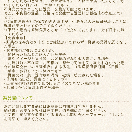
「注文したものと違う」「数量が違う」「不良品が届いた」などござ
いましたら3日以内にご連絡ください。
不良品につきましては返品・交換が可能となります。
また、不良品の返品・交換時に発生する返送料は販売店の負担となり
ます。
※3日間運送会社の保存がききますが、生鮮食品のため日が経つごとに
鮮度が失われますのでご了承ください。
※下記の場合は原則免責とさせていただいております。必ず目をお通
しください。
【免責事項】
○野菜の保存方法を十分にご確認頂いておらず、野菜の品質が悪くなっ
た場合。
○お客様のご都合によるもの。
・間違った商品をご購入された場合
・味やイメージと違う等、お客様の好みや個人差による場合
・お届け時の不在等、お客様のご都合で荷物を受け取られなかった場
合の運送会社での長期保存による劣化。（運送便保管期間：3日間）
・破棄、お召し上がり済みのもの
・野菜の箱・袋・送付物を汚損・破損・紛失された場合。
○予期せぬ自己、災害によるトラブル
○出荷前の検品過程で見つけることのできない虫の付着
○お届けから3日以上過ぎた場合。
お届け致します商品には納品書は同梱されておりません。
納品書が必要なお客様は注文時、備考欄にご記載ください。
注文後、納品書が必要になる場合はお問い合わせフォーム、もしくは
お電話でご連絡ください。