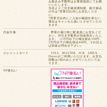
お振込み手数料はお客様負担にてお願
いいたします。
当店よりご注文確認通知後、銀行振込
の方は7営業日以内にお支払くださ
い。
7営業日以内にご入金が確認出来ない
場合はキャンセル扱いとさせていただ
きます。
代金引換
野菜の届け時に配達員にお支払くだ
さい。代引き手数料が別途発生いたし
ます。（1万円以下の場合税込330円、
3万円以下の場合税込440円。それ以上
は別途お問合せ下さい）
クレジットカード
VISA、MASTER、JCB、AMEX、
Dinersがご利用いただけます。お支払
回数は1回のみとさせていただいてお
ります。
NP後払い