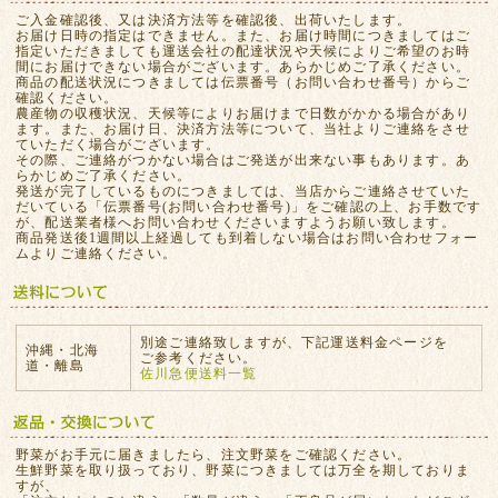
ご入金確認後、又は決済方法等を確認後、出荷いたします。
お届け日時の指定はできません。また、お届け時間につきましてはご
指定いただきましても運送会社の配達状況や天候によりご希望のお時
間にお届けできない場合がございます。あらかじめご了承ください。
商品の配送状況につきましては伝票番号（お問い合わせ番号）からご
確認ください。
農産物の収穫状況、天候等によりお届けまで日数がかかる場合があり
ます。また、お届け日、決済方法等について、当社よりご連絡をさせ
ていただく場合がございます。
その際、ご連絡がつかない場合はご発送が出来ない事もあります。あ
らかじめご了承ください。
発送が完了しているものにつきましては、当店からご連絡させていた
だいている「伝票番号(お問い合わせ番号)」をご確認の上、お手数です
が、配送業者様へお問い合わせくださいますようお願い致します。
商品発送後1週間以上経過しても到着しない場合はお問い合わせフォー
ムよりご連絡ください。
別途ご連絡致しますが、下記運送料金ページを
沖縄・北海
ご参考ください。
道・離島
佐川急便送料一覧
野菜がお手元に届きましたら、注文野菜をご確認ください。
生鮮野菜を取り扱っており、野菜につきましては万全を期しておりま
すが、