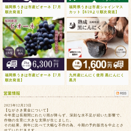
福岡県うきは市産ピオーネ【7月
福岡県うきは市産シャインマス
順次発送】
カット【8/20より順次発送】
福岡県うきは市産ピオーネ【7月
九州産にんにく使用 黒にんにく
順次発送】
黒月
2025年12月23日
【ながさき黄金について】
今年度は長期間にわたり雨が降らず、深刻な水不足が続いた影響で、
作物の生育に大きな支障が生じました。
その結果、例年に比べて大幅な不作の為、今期の予約販売を中止とさ
せていただきます。