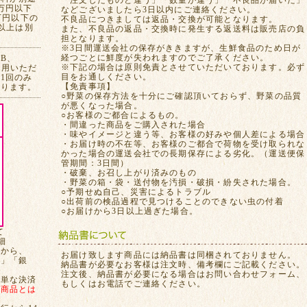
「注文したものと違う」「数量が違う」「不良品が届いた」
万円以下
などございましたら3日以内にご連絡ください。
万円以下の
不良品につきましては返品・交換が可能となります。
れ以上は別
また、不良品の返品・交換時に発生する返送料は販売店の負
担となります。
※3日間運送会社の保存がききますが、生鮮食品のため日が
経つごとに鮮度が失われますのでご了承ください。
CB、
※下記の場合は原則免責とさせていただいております。必ず
ご利用いただ
目をお通しください。
1回のみ
【免責事項】
おります。
○野菜の保存方法を十分にご確認頂いておらず、野菜の品質
が悪くなった場合。
○お客様のご都合によるもの。
・間違った商品をご購入された場合
・味やイメージと違う等、お客様の好みや個人差による場合
・お届け時の不在等、お客様のご都合で荷物を受け取られな
かった場合の運送会社での長期保存による劣化。（運送便保
管期間：3日間）
・破棄、お召し上がり済みのもの
・野菜の箱・袋・送付物を汚損・破損・紛失された場合。
○予期せぬ自己、災害によるトラブル
○出荷前の検品過程で見つけることのできない虫の付着
○お届けから3日以上過ぎた場合。
て
細
てから、
お届け致します商品には納品書は同梱されておりません。
局」「銀
納品書が必要なお客様は注文時、備考欄にご記載ください。
注文後、納品書が必要になる場合はお問い合わせフォーム、
簡単な決済
もしくはお電話でご連絡ください。
、
商品とは