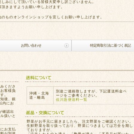
楽しみにして頂いている皆様大変申し訳ございません。
解頂きますようお願い申し上げます。
地のものオンラインショップを宜しくお願い申し上げます。
お問い合わせ
特定商取引法に基づく表記
込みくださ
はお客様負
別途ご連絡致しますが、下記運送料金ペ
沖縄・北海
ます。
ージをご参考ください。
道・離島
通知後、銀
佐川急便送料一覧
以内にお
が確認出
セル扱いと
。
野菜がお手元に届きましたら、注文野菜をご確認ください。
生鮮野菜を取り扱っており、野菜につきましては万全を期し
員にお支払
ておりますが、
数料が別途