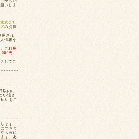
行から14
お願いしま
、
株式会社
ンズ
の提供
適用され、
個人情報を
す。
ご利用
000円
ックしてご
日以内に
ない場合
換払いをご
たします。
間につきま
況や天候に
います。あ