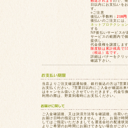
郵送されます
ので、発
日以内にお支払いを
す。
○ご注意
後払い手数料：
210円
後払いのご注文には
ネットプロテクショ
する
NP後払いサービスが
サービスの範囲内で
提供し、
代金債権を譲渡しま
限度額は累計残高で55,
（税込）迄です。
詳細はバナーをクリ
確認下さい。
当店よりご注文確認通知後、銀行振込の方は7営業
お支払ください。7営業日以内にご入金が確認出来
はキャンセル扱いとさせていただきます。代金引
利用の際は、野菜到着時にお支払ください。
ご入金確認後、又は決済方法等を確認後、出荷い
お届け日時の指定はできません。また、お届け時
してはご指定いただきましても運送会社の配達状
よりご希望のお時間にお届けできない場合がござ