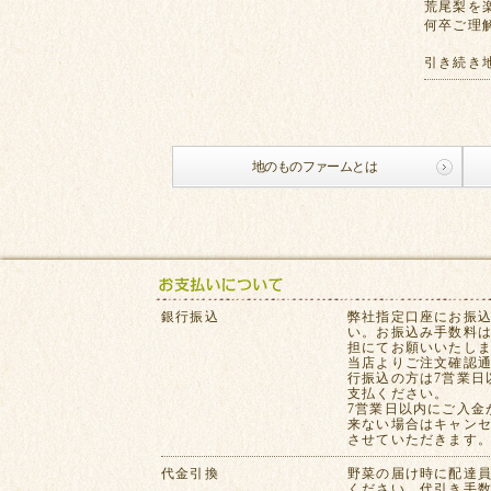
荒尾梨を
何卒ご理
引き続き
地のものファームとは
銀行振込
弊社指定口座にお振
い。お振込み手数料
担にてお願いいたし
当店よりご注文確認
行振込の方は7営業日
支払ください。
7営業日以内にご入金
来ない場合はキャン
させていただきます
代金引換
野菜の届け時に配達
ください。代引き手