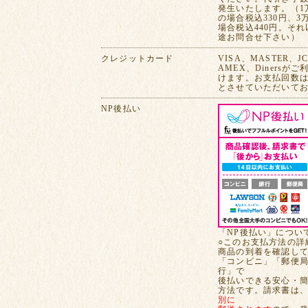
発生いたします。（1
の場合税込330円、3
場合税込440円。そ
途お問合せ下さい）
クレジットカード
VISA、MASTER、J
AMEX、Dinersが
けます。お支払回数は
とさせていただいて
NP後払い
「NP後払い」につい
○このお支払方法の詳
商品の到着を確認し
「コンビニ」「郵便
行」で
後払いできる安心・
方法です。請求書は
別に