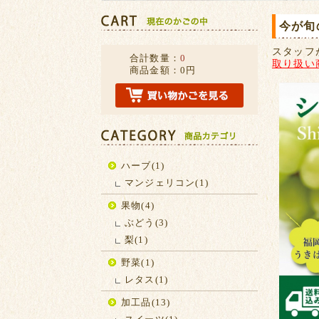
今が旬
スタッフ
合計数量：
0
取り扱い
商品金額：
0円
ハーブ(1)
マンジェリコン(1)
果物(4)
ぶどう(3)
梨(1)
野菜(1)
レタス(1)
加工品(13)