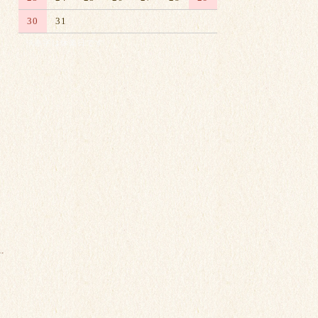
30
31
※赤字は休業日です