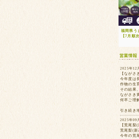
福岡県う
【7月順
2025年12
【ながさ
今年度は
作物の生
その結果
ながさき
何卒ご理
引き続き
2025年09
【荒尾梨(
荒尾梨(
今年の荒