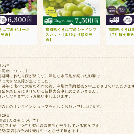
きは市産ピオーネ
福岡県うきは市産シャインマ
福岡県うきは
次発送】
スカット【8/20より順次発
【7月順次発
送】
月23日
き黄金について】
長期間にわたり雨が降らず、深刻な水不足が続いた影響で、
育に大きな支障が生じました。
、例年に比べて大幅な不作の為、今期の予約販売を中止とさせていただきま
黄金を楽しみにされている皆様大変申し訳ございません。
解いただきますようお願い申し上げます。
地のものオンラインショップを宜しくお願い申し上げます。
月29日
新高)の取扱について】
新高)ですが、今年も梨に高温障害が発生している状況です。
尾梨(新高)の予約販売は中止とさせて頂きます。