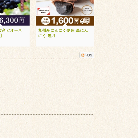
市産ピオーネ
九州産にんにく使用 黒にん
送】
にく 黒月
す。