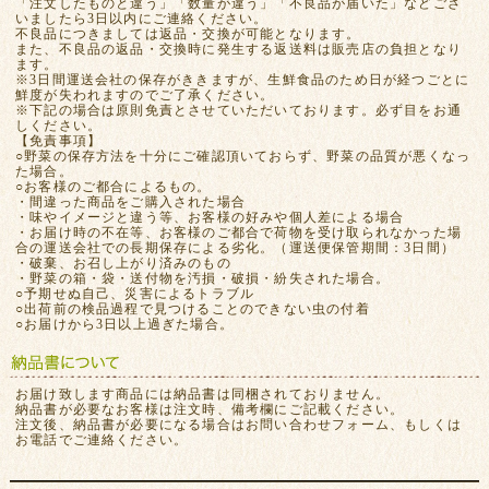
「注文したものと違う」「数量が違う」「不良品が届いた」などござ
いましたら3日以内にご連絡ください。
不良品につきましては返品・交換が可能となります。
また、不良品の返品・交換時に発生する返送料は販売店の負担となり
ます。
※3日間運送会社の保存がききますが、生鮮食品のため日が経つごとに
鮮度が失われますのでご了承ください。
※下記の場合は原則免責とさせていただいております。必ず目をお通
しください。
【免責事項】
○野菜の保存方法を十分にご確認頂いておらず、野菜の品質が悪くなっ
た場合。
○お客様のご都合によるもの。
・間違った商品をご購入された場合
・味やイメージと違う等、お客様の好みや個人差による場合
・お届け時の不在等、お客様のご都合で荷物を受け取られなかった場
合の運送会社での長期保存による劣化。（運送便保管期間：3日間）
・破棄、お召し上がり済みのもの
・野菜の箱・袋・送付物を汚損・破損・紛失された場合。
○予期せぬ自己、災害によるトラブル
○出荷前の検品過程で見つけることのできない虫の付着
○お届けから3日以上過ぎた場合。
お届け致します商品には納品書は同梱されておりません。
納品書が必要なお客様は注文時、備考欄にご記載ください。
注文後、納品書が必要になる場合はお問い合わせフォーム、もしくは
お電話でご連絡ください。