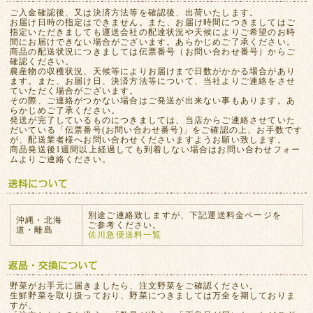
ご入金確認後、又は決済方法等を確認後、出荷いたします。
お届け日時の指定はできません。また、お届け時間につきましてはご
指定いただきましても運送会社の配達状況や天候によりご希望のお時
間にお届けできない場合がございます。あらかじめご了承ください。
商品の配送状況につきましては伝票番号（お問い合わせ番号）からご
確認ください。
農産物の収穫状況、天候等によりお届けまで日数がかかる場合があり
ます。また、お届け日、決済方法等について、当社よりご連絡をさせ
ていただく場合がございます。
その際、ご連絡がつかない場合はご発送が出来ない事もあります。あ
らかじめご了承ください。
発送が完了しているものにつきましては、当店からご連絡させていた
だいている「伝票番号(お問い合わせ番号)」をご確認の上、お手数です
が、配送業者様へお問い合わせくださいますようお願い致します。
商品発送後1週間以上経過しても到着しない場合はお問い合わせフォー
ムよりご連絡ください。
別途ご連絡致しますが、下記運送料金ページを
沖縄・北海
ご参考ください。
道・離島
佐川急便送料一覧
野菜がお手元に届きましたら、注文野菜をご確認ください。
生鮮野菜を取り扱っており、野菜につきましては万全を期しておりま
すが、