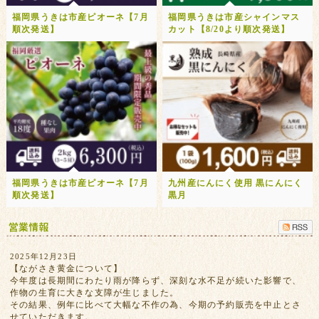
福岡県うきは市産ピオーネ【7月
福岡県うきは市産シャインマス
順次発送】
カット【8/20より順次発送】
福岡県うきは市産ピオーネ【7月
九州産にんにく使用 黒にんにく
順次発送】
黒月
2025年12月23日
【ながさき黄金について】
今年度は長期間にわたり雨が降らず、深刻な水不足が続いた影響で、
作物の生育に大きな支障が生じました。
その結果、例年に比べて大幅な不作の為、今期の予約販売を中止とさ
せていただきます。