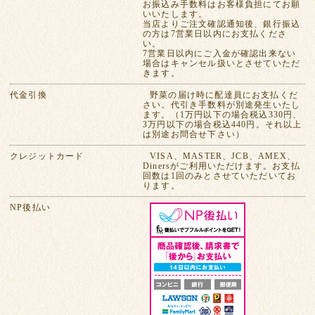
お振込み手数料はお客様負担にてお願
いいたします。
当店よりご注文確認通知後、銀行振込
の方は7営業日以内にお支払くださ
い。
7営業日以内にご入金が確認出来ない
場合はキャンセル扱いとさせていただ
きます。
代金引換
野菜の届け時に配達員にお支払くだ
さい。代引き手数料が別途発生いたし
ます。（1万円以下の場合税込330円、
3万円以下の場合税込440円。それ以上
は別途お問合せ下さい）
クレジットカード
VISA、MASTER、JCB、AMEX、
Dinersがご利用いただけます。お支払
回数は1回のみとさせていただいてお
ります。
NP後払い