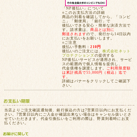
「NP後払い」について
○このお支払方法の詳細
商品の到着を確認してから、「コンビ
ニ」「郵便局」「銀行」で
後払いできる安心・簡単な決済方法で
す。請求書は、
商品とは別に
郵送されます
ので、発行から14日以内
にお支払いをお願いします。
○ご注意
後払い手数料：
210円
後払いのご注文には、
株式会社ネット
プロテクションズ
の提供する
NP後払いサービスが適用され、サービ
スの範囲内で個人情報を提供し、
代金債権を譲渡します。
ご利用限度額
は累計残高で55,000円（税込）迄で
す。
詳細はバナーをクリックしてご確認下
さい。
当店よりご注文確認通知後、銀行振込の方は7営業日以内にお支払くだ
さい。7営業日以内にご入金が確認出来ない場合はキャンセル扱いとさ
せていただきます。代金引換払いをご利用の際は、野菜到着時にお支
払ください。