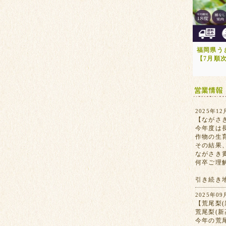
福岡県う
【7月順
2025年12
【ながさ
今年度は
作物の生
その結果
ながさき
何卒ご理
引き続き
2025年09
【荒尾梨(
荒尾梨(
今年の荒