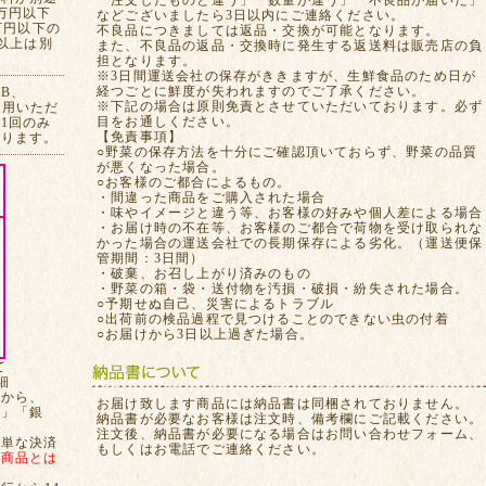
「注文したものと違う」「数量が違う」「不良品が届いた」
万円以下
などございましたら3日以内にご連絡ください。
万円以下の
不良品につきましては返品・交換が可能となります。
れ以上は別
また、不良品の返品・交換時に発生する返送料は販売店の負
担となります。
※3日間運送会社の保存がききますが、生鮮食品のため日が
経つごとに鮮度が失われますのでご了承ください。
CB、
※下記の場合は原則免責とさせていただいております。必ず
ご利用いただ
目をお通しください。
1回のみ
【免責事項】
おります。
○野菜の保存方法を十分にご確認頂いておらず、野菜の品質
が悪くなった場合。
○お客様のご都合によるもの。
・間違った商品をご購入された場合
・味やイメージと違う等、お客様の好みや個人差による場合
・お届け時の不在等、お客様のご都合で荷物を受け取られな
かった場合の運送会社での長期保存による劣化。（運送便保
管期間：3日間）
・破棄、お召し上がり済みのもの
・野菜の箱・袋・送付物を汚損・破損・紛失された場合。
○予期せぬ自己、災害によるトラブル
○出荷前の検品過程で見つけることのできない虫の付着
○お届けから3日以上過ぎた場合。
て
細
てから、
お届け致します商品には納品書は同梱されておりません。
局」「銀
納品書が必要なお客様は注文時、備考欄にご記載ください。
注文後、納品書が必要になる場合はお問い合わせフォーム、
簡単な決済
もしくはお電話でご連絡ください。
、
商品とは