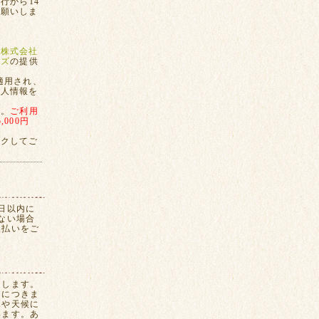
行から14
お願いしま
、
株式会社
ンズ
の提供
適用され、
個人情報を
す。
ご利用
000円
ックしてご
日以内に
ない場合
換払いをご
たします。
間につきま
況や天候に
います。あ