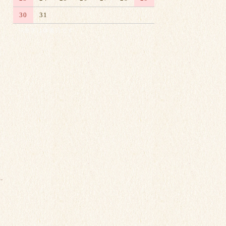
30
31
※赤字は休業日です