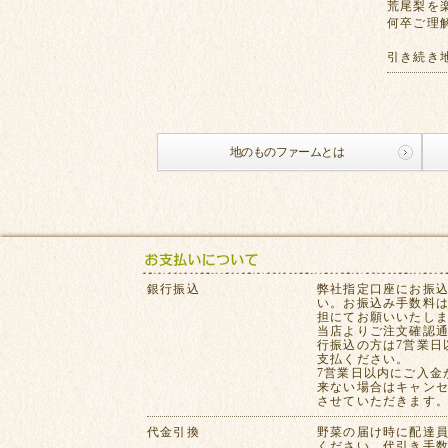
荒尾梨を
何卒ご理
引き続き
地のものファームとは
銀行振込
弊社指定口座にお振
い。お振込み手数料
担にてお願いいたし
当店よりご注文確認
行振込の方は7営業日
支払ください。
7営業日以内にご入金
来ない場合はキャン
させていただきます
代金引換
野菜の届け時に配達
ください。代引き手