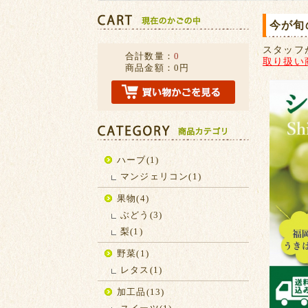
今が旬
スタッフ
合計数量：
0
取り扱い
商品金額：
0円
ハーブ(1)
マンジェリコン(1)
果物(4)
ぶどう(3)
梨(1)
野菜(1)
レタス(1)
加工品(13)