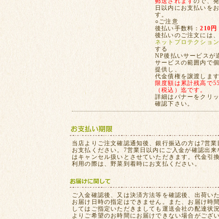
郵送されます
ので、発
日以内にお支払いを
す。
○ご注意
後払い手数料：
210円
後払いのご注文には
ネットプロテクショ
する
NP後払いサービスが
サービスの範囲内で
提供し、
代金債権を譲渡しま
限度額は累計残高で55,
（税込）迄です。
詳細はバナーをクリ
確認下さい。
当店よりご注文確認通知後、銀行振込の方は7営業
お支払ください。7営業日以内にご入金が確認出来
はキャンセル扱いとさせていただきます。代金引
利用の際は、野菜到着時にお支払ください。
ご入金確認後、又は決済方法等を確認後、出荷い
お届け日時の指定はできません。また、お届け時
してはご指定いただきましても運送会社の配達状
よりご希望のお時間にお届けできない場合がござ