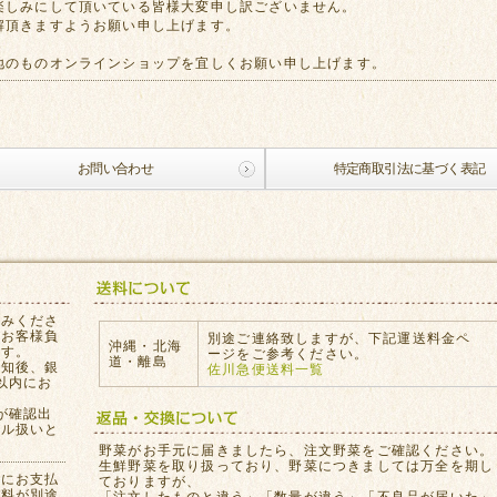
楽しみにして頂いている皆様大変申し訳ございません。
解頂きますようお願い申し上げます。
地のものオンラインショップを宜しくお願い申し上げます。
お問い合わせ
特定商取引法に基づく表記
込みくださ
はお客様負
別途ご連絡致しますが、下記運送料金ペ
沖縄・北海
ます。
ージをご参考ください。
道・離島
通知後、銀
佐川急便送料一覧
以内にお
が確認出
セル扱いと
。
野菜がお手元に届きましたら、注文野菜をご確認ください。
生鮮野菜を取り扱っており、野菜につきましては万全を期し
員にお支払
ておりますが、
数料が別途