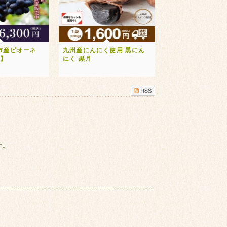
市産ピオーネ
九州産にんにく使用 黒にん
送】
にく 黒月
す。