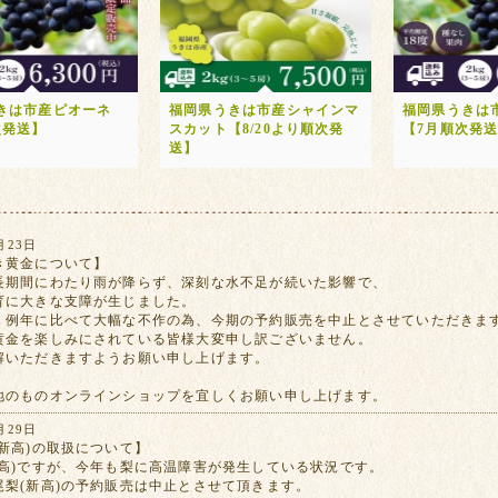
きは市産ピオーネ
福岡県うきは市産シャインマ
福岡県うきは
次発送】
スカット【8/20より順次発
【7月順次発
送】
月23日
き黄金について】
長期間にわたり雨が降らず、深刻な水不足が続いた影響で、
育に大きな支障が生じました。
、例年に比べて大幅な不作の為、今期の予約販売を中止とさせていただきま
黄金を楽しみにされている皆様大変申し訳ございません。
解いただきますようお願い申し上げます。
地のものオンラインショップを宜しくお願い申し上げます。
月29日
新高)の取扱について】
新高)ですが、今年も梨に高温障害が発生している状況です。
尾梨(新高)の予約販売は中止とさせて頂きます。