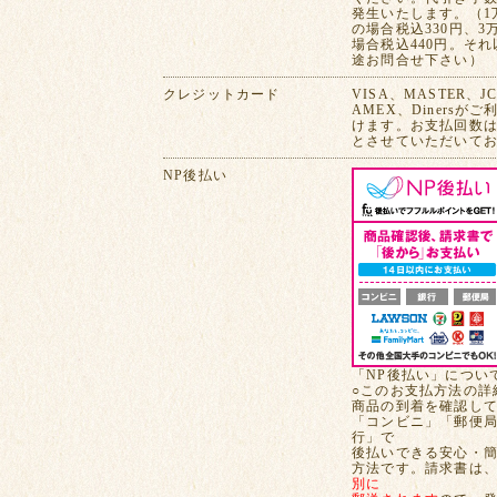
発生いたします。（1
の場合税込330円、3
場合税込440円。そ
途お問合せ下さい）
クレジットカード
VISA、MASTER、J
AMEX、Dinersが
けます。お支払回数は
とさせていただいて
NP後払い
「NP後払い」につい
○このお支払方法の詳
商品の到着を確認し
「コンビニ」「郵便
行」で
後払いできる安心・
方法です。請求書は
別に