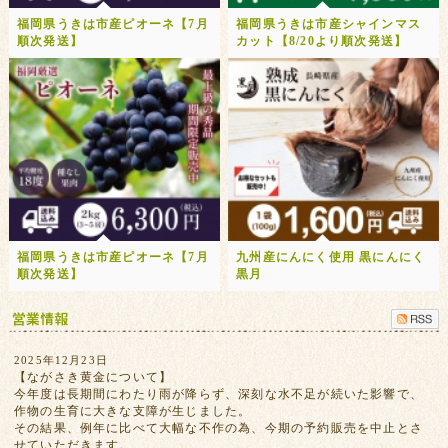
福岡県うきは市産ピオーネ【7月
福岡県うきは市産シャインマス
順次発送】
カット【8/20より順次発送】
福岡県うきは市産ピオーネ【7月
九州産にんにく使用 黒にんにく
順次発送】
黒月
2025年12月23日
【ながさき黄金について】
今年度は長期間にわたり雨が降らず、深刻な水不足が続いた影響で、
作物の生育に大きな支障が生じました。
その結果、例年に比べて大幅な不作の為、今期の予約販売を中止とさ
せていただきます。