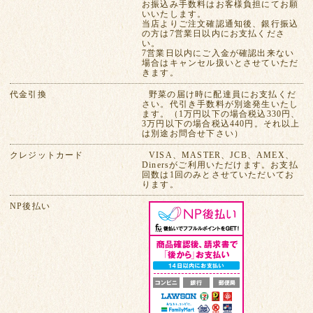
お振込み手数料はお客様負担にてお願
いいたします。
当店よりご注文確認通知後、銀行振込
の方は7営業日以内にお支払くださ
い。
7営業日以内にご入金が確認出来ない
場合はキャンセル扱いとさせていただ
きます。
代金引換
野菜の届け時に配達員にお支払くだ
さい。代引き手数料が別途発生いたし
ます。（1万円以下の場合税込330円、
3万円以下の場合税込440円。それ以上
は別途お問合せ下さい）
クレジットカード
VISA、MASTER、JCB、AMEX、
Dinersがご利用いただけます。お支払
回数は1回のみとさせていただいてお
ります。
NP後払い