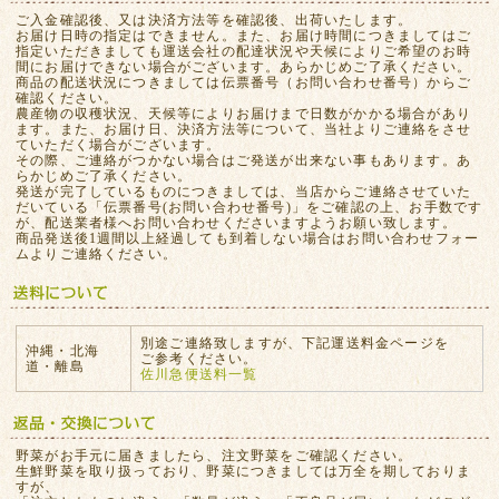
ご入金確認後、又は決済方法等を確認後、出荷いたします。
お届け日時の指定はできません。また、お届け時間につきましてはご
指定いただきましても運送会社の配達状況や天候によりご希望のお時
間にお届けできない場合がございます。あらかじめご了承ください。
商品の配送状況につきましては伝票番号（お問い合わせ番号）からご
確認ください。
農産物の収穫状況、天候等によりお届けまで日数がかかる場合があり
ます。また、お届け日、決済方法等について、当社よりご連絡をさせ
ていただく場合がございます。
その際、ご連絡がつかない場合はご発送が出来ない事もあります。あ
らかじめご了承ください。
発送が完了しているものにつきましては、当店からご連絡させていた
だいている「伝票番号(お問い合わせ番号)」をご確認の上、お手数です
が、配送業者様へお問い合わせくださいますようお願い致します。
商品発送後1週間以上経過しても到着しない場合はお問い合わせフォー
ムよりご連絡ください。
別途ご連絡致しますが、下記運送料金ページを
沖縄・北海
ご参考ください。
道・離島
佐川急便送料一覧
野菜がお手元に届きましたら、注文野菜をご確認ください。
生鮮野菜を取り扱っており、野菜につきましては万全を期しておりま
すが、