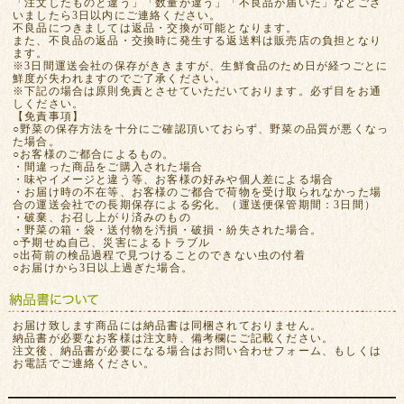
「注文したものと違う」「数量が違う」「不良品が届いた」などござ
いましたら3日以内にご連絡ください。
不良品につきましては返品・交換が可能となります。
また、不良品の返品・交換時に発生する返送料は販売店の負担となり
ます。
※3日間運送会社の保存がききますが、生鮮食品のため日が経つごとに
鮮度が失われますのでご了承ください。
※下記の場合は原則免責とさせていただいております。必ず目をお通
しください。
【免責事項】
○野菜の保存方法を十分にご確認頂いておらず、野菜の品質が悪くなっ
た場合。
○お客様のご都合によるもの。
・間違った商品をご購入された場合
・味やイメージと違う等、お客様の好みや個人差による場合
・お届け時の不在等、お客様のご都合で荷物を受け取られなかった場
合の運送会社での長期保存による劣化。（運送便保管期間：3日間）
・破棄、お召し上がり済みのもの
・野菜の箱・袋・送付物を汚損・破損・紛失された場合。
○予期せぬ自己、災害によるトラブル
○出荷前の検品過程で見つけることのできない虫の付着
○お届けから3日以上過ぎた場合。
お届け致します商品には納品書は同梱されておりません。
納品書が必要なお客様は注文時、備考欄にご記載ください。
注文後、納品書が必要になる場合はお問い合わせフォーム、もしくは
お電話でご連絡ください。