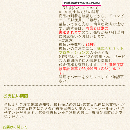
「NP後払い」について
○このお支払方法の詳細
商品の到着を確認してから、「コンビ
ニ」「郵便局」「銀行」で
後払いできる安心・簡単な決済方法で
す。請求書は、
商品とは別に
郵送されます
ので、発行から14日以内
にお支払いをお願いします。
○ご注意
後払い手数料：
210円
後払いのご注文には、
株式会社ネット
プロテクションズ
の提供する
NP後払いサービスが適用され、サービ
スの範囲内で個人情報を提供し、
代金債権を譲渡します。
ご利用限度額
は累計残高で55,000円（税込）迄で
す。
詳細はバナーをクリックしてご確認下
さい。
当店よりご注文確認通知後、銀行振込の方は7営業日以内にお支払くだ
さい。7営業日以内にご入金が確認出来ない場合はキャンセル扱いとさ
せていただきます。代金引換払いをご利用の際は、野菜到着時にお支
払ください。