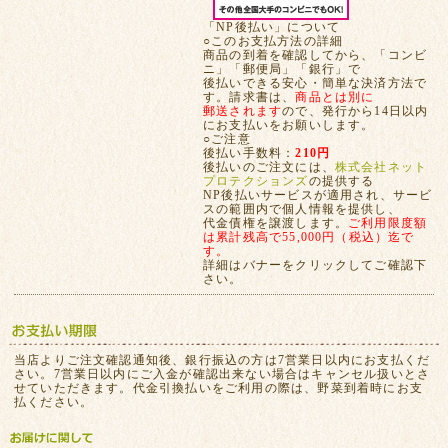
「NP後払い」について
○このお支払方法の詳細
商品の到着を確認してから、「コンビ
ニ」「郵便局」「銀行」で
後払いできる安心・簡単な決済方法で
す。請求書は、
商品とは別に
郵送されます
ので、発行から14日以内
にお支払いをお願いします。
○ご注意
後払い手数料：
210円
後払いのご注文には、
株式会社ネット
プロテクションズ
の提供する
NP後払いサービスが適用され、サービ
スの範囲内で個人情報を提供し、
代金債権を譲渡します。
ご利用限度額
は累計残高で55,000円（税込）迄で
す。
詳細はバナーをクリックしてご確認下
さい。
当店よりご注文確認通知後、銀行振込の方は7営業日以内にお支払くだ
さい。7営業日以内にご入金が確認出来ない場合はキャンセル扱いとさ
せていただきます。代金引換払いをご利用の際は、野菜到着時にお支
払ください。