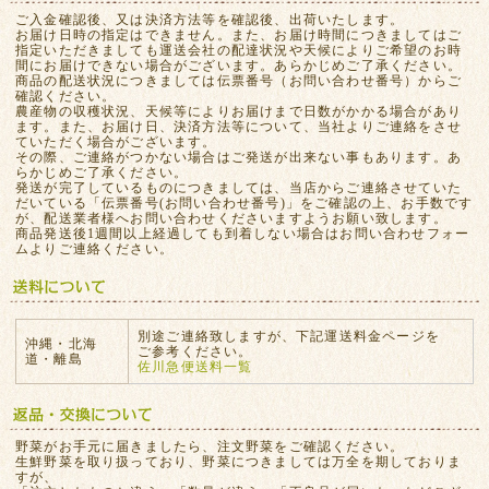
ご入金確認後、又は決済方法等を確認後、出荷いたします。
お届け日時の指定はできません。また、お届け時間につきましてはご
指定いただきましても運送会社の配達状況や天候によりご希望のお時
間にお届けできない場合がございます。あらかじめご了承ください。
商品の配送状況につきましては伝票番号（お問い合わせ番号）からご
確認ください。
農産物の収穫状況、天候等によりお届けまで日数がかかる場合があり
ます。また、お届け日、決済方法等について、当社よりご連絡をさせ
ていただく場合がございます。
その際、ご連絡がつかない場合はご発送が出来ない事もあります。あ
らかじめご了承ください。
発送が完了しているものにつきましては、当店からご連絡させていた
だいている「伝票番号(お問い合わせ番号)」をご確認の上、お手数です
が、配送業者様へお問い合わせくださいますようお願い致します。
商品発送後1週間以上経過しても到着しない場合はお問い合わせフォー
ムよりご連絡ください。
別途ご連絡致しますが、下記運送料金ページを
沖縄・北海
ご参考ください。
道・離島
佐川急便送料一覧
野菜がお手元に届きましたら、注文野菜をご確認ください。
生鮮野菜を取り扱っており、野菜につきましては万全を期しておりま
すが、