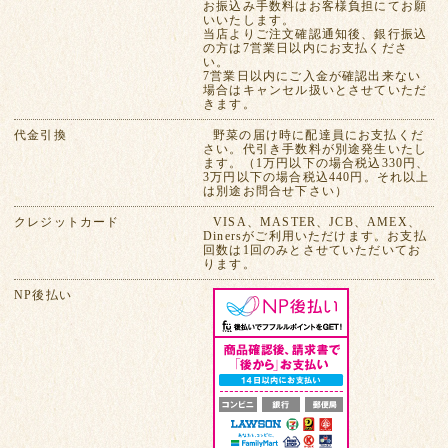
お振込み手数料はお客様負担にてお願
いいたします。
当店よりご注文確認通知後、銀行振込
の方は7営業日以内にお支払くださ
い。
7営業日以内にご入金が確認出来ない
場合はキャンセル扱いとさせていただ
きます。
代金引換
野菜の届け時に配達員にお支払くだ
さい。代引き手数料が別途発生いたし
ます。（1万円以下の場合税込330円、
3万円以下の場合税込440円。それ以上
は別途お問合せ下さい）
クレジットカード
VISA、MASTER、JCB、AMEX、
Dinersがご利用いただけます。お支払
回数は1回のみとさせていただいてお
ります。
NP後払い