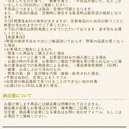
「注文したものと違う」「数量が違う」「不良品が届いた」などござ
いましたら3日以内にご連絡ください。
不良品につきましては返品・交換が可能となります。
また、不良品の返品・交換時に発生する返送料は販売店の負担となり
ます。
※3日間運送会社の保存がききますが、生鮮食品のため日が経つごとに
鮮度が失われますのでご了承ください。
※下記の場合は原則免責とさせていただいております。必ず目をお通
しください。
【免責事項】
○野菜の保存方法を十分にご確認頂いておらず、野菜の品質が悪くなっ
た場合。
○お客様のご都合によるもの。
・間違った商品をご購入された場合
・味やイメージと違う等、お客様の好みや個人差による場合
・お届け時の不在等、お客様のご都合で荷物を受け取られなかった場
合の運送会社での長期保存による劣化。（運送便保管期間：3日間）
・破棄、お召し上がり済みのもの
・野菜の箱・袋・送付物を汚損・破損・紛失された場合。
○予期せぬ自己、災害によるトラブル
○出荷前の検品過程で見つけることのできない虫の付着
○お届けから3日以上過ぎた場合。
お届け致します商品には納品書は同梱されておりません。
納品書が必要なお客様は注文時、備考欄にご記載ください。
注文後、納品書が必要になる場合はお問い合わせフォーム、もしくは
お電話でご連絡ください。