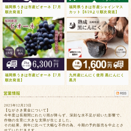
福岡県うきは市産ピオーネ【7月
福岡県うきは市産シャインマス
順次発送】
カット【8/20より順次発送】
福岡県うきは市産ピオーネ【7月
九州産にんにく使用 黒にんにく
順次発送】
黒月
2025年12月23日
【ながさき黄金について】
今年度は長期間にわたり雨が降らず、深刻な水不足が続いた影響で、
作物の生育に大きな支障が生じました。
その結果、例年に比べて大幅な不作の為、今期の予約販売を中止とさ
せていただきます。