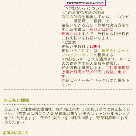
「NP後払い」について
○このお支払方法の詳細
商品の到着を確認してから、「コンビ
ニ」「郵便局」「銀行」で
後払いできる安心・簡単な決済方法で
す。請求書は、
商品とは別に
郵送されます
ので、発行から14日以内
にお支払いをお願いします。
○ご注意
後払い手数料：
210円
後払いのご注文には、
株式会社ネット
プロテクションズ
の提供する
NP後払いサービスが適用され、サービ
スの範囲内で個人情報を提供し、
代金債権を譲渡します。
ご利用限度額
は累計残高で55,000円（税込）迄で
す。
詳細はバナーをクリックしてご確認下
さい。
当店よりご注文確認通知後、銀行振込の方は7営業日以内にお支払くだ
さい。7営業日以内にご入金が確認出来ない場合はキャンセル扱いとさ
せていただきます。代金引換払いをご利用の際は、野菜到着時にお支
払ください。