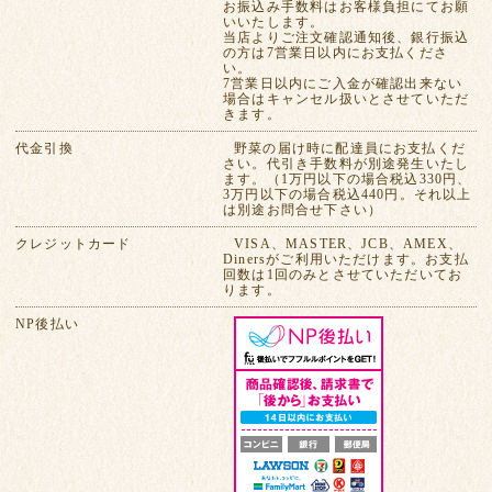
お振込み手数料はお客様負担にてお願
いいたします。
当店よりご注文確認通知後、銀行振込
の方は7営業日以内にお支払くださ
い。
7営業日以内にご入金が確認出来ない
場合はキャンセル扱いとさせていただ
きます。
代金引換
野菜の届け時に配達員にお支払くだ
さい。代引き手数料が別途発生いたし
ます。（1万円以下の場合税込330円、
3万円以下の場合税込440円。それ以上
は別途お問合せ下さい）
クレジットカード
VISA、MASTER、JCB、AMEX、
Dinersがご利用いただけます。お支払
回数は1回のみとさせていただいてお
ります。
NP後払い