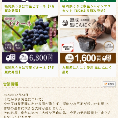
福岡県うきは市産ピオーネ【7月
福岡県うきは市産シャインマス
順次発送】
カット【8/20より順次発送】
福岡県うきは市産ピオーネ【7月
九州産にんにく使用 黒にんにく
順次発送】
黒月
2025年12月23日
【ながさき黄金について】
今年度は長期間にわたり雨が降らず、深刻な水不足が続いた影響で、
作物の生育に大きな支障が生じました。
その結果、例年に比べて大幅な不作の為、今期の予約販売を中止とさ
せていただきます。