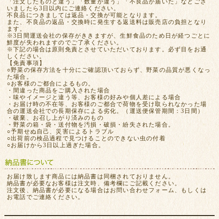
「注文したものと違う」「数量が違う」「不良品が届いた」などござ
いましたら3日以内にご連絡ください。
不良品につきましては返品・交換が可能となります。
また、不良品の返品・交換時に発生する返送料は販売店の負担となり
ます。
※3日間運送会社の保存がききますが、生鮮食品のため日が経つごとに
鮮度が失われますのでご了承ください。
※下記の場合は原則免責とさせていただいております。必ず目をお通
しください。
【免責事項】
○野菜の保存方法を十分にご確認頂いておらず、野菜の品質が悪くなっ
た場合。
○お客様のご都合によるもの。
・間違った商品をご購入された場合
・味やイメージと違う等、お客様の好みや個人差による場合
・お届け時の不在等、お客様のご都合で荷物を受け取られなかった場
合の運送会社での長期保存による劣化。（運送便保管期間：3日間）
・破棄、お召し上がり済みのもの
・野菜の箱・袋・送付物を汚損・破損・紛失された場合。
○予期せぬ自己、災害によるトラブル
○出荷前の検品過程で見つけることのできない虫の付着
○お届けから3日以上過ぎた場合。
お届け致します商品には納品書は同梱されておりません。
納品書が必要なお客様は注文時、備考欄にご記載ください。
注文後、納品書が必要になる場合はお問い合わせフォーム、もしくは
お電話でご連絡ください。