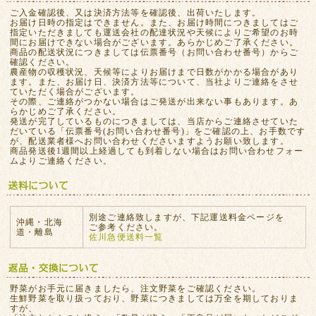
ご入金確認後、又は決済方法等を確認後、出荷いたします。
お届け日時の指定はできません。また、お届け時間につきましてはご
指定いただきましても運送会社の配達状況や天候によりご希望のお時
間にお届けできない場合がございます。あらかじめご了承ください。
商品の配送状況につきましては伝票番号（お問い合わせ番号）からご
確認ください。
農産物の収穫状況、天候等によりお届けまで日数がかかる場合があり
ます。また、お届け日、決済方法等について、当社よりご連絡をさせ
ていただく場合がございます。
その際、ご連絡がつかない場合はご発送が出来ない事もあります。あ
らかじめご了承ください。
発送が完了しているものにつきましては、当店からご連絡させていた
だいている「伝票番号(お問い合わせ番号)」をご確認の上、お手数です
が、配送業者様へお問い合わせくださいますようお願い致します。
商品発送後1週間以上経過しても到着しない場合はお問い合わせフォー
ムよりご連絡ください。
別途ご連絡致しますが、下記運送料金ページを
沖縄・北海
ご参考ください。
道・離島
佐川急便送料一覧
野菜がお手元に届きましたら、注文野菜をご確認ください。
生鮮野菜を取り扱っており、野菜につきましては万全を期しておりま
すが、