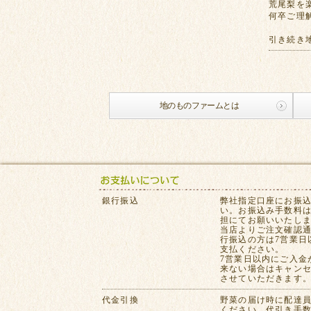
荒尾梨を
何卒ご理
引き続き
地のものファームとは
銀行振込
弊社指定口座にお振
い。お振込み手数料
担にてお願いいたし
当店よりご注文確認
行振込の方は7営業日
支払ください。
7営業日以内にご入金
来ない場合はキャン
させていただきます
代金引換
野菜の届け時に配達
ください。代引き手