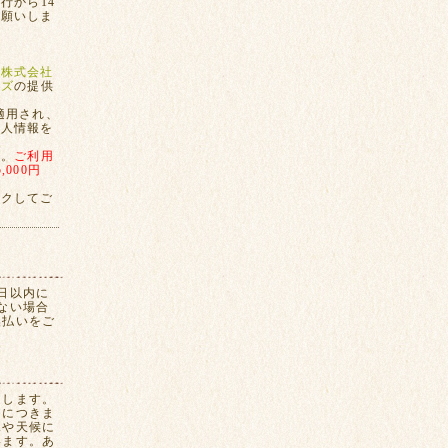
行から14
お願いしま
、
株式会社
ンズ
の提供
適用され、
個人情報を
す。
ご利用
000円
ックしてご
日以内に
ない場合
換払いをご
たします。
間につきま
況や天候に
います。あ