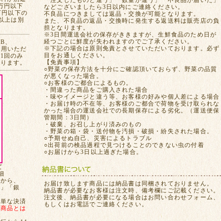
「注文したものと違う」「数量が違う」「不良品が届いた」
万円以下
などございましたら3日以内にご連絡ください。
万円以下の
不良品につきましては返品・交換が可能となります。
れ以上は別
また、不良品の返品・交換時に発生する返送料は販売店の負
担となります。
※3日間運送会社の保存がききますが、生鮮食品のため日が
経つごとに鮮度が失われますのでご了承ください。
CB、
※下記の場合は原則免責とさせていただいております。必ず
ご利用いただ
目をお通しください。
1回のみ
【免責事項】
おります。
○野菜の保存方法を十分にご確認頂いておらず、野菜の品質
が悪くなった場合。
○お客様のご都合によるもの。
・間違った商品をご購入された場合
・味やイメージと違う等、お客様の好みや個人差による場合
・お届け時の不在等、お客様のご都合で荷物を受け取られな
かった場合の運送会社での長期保存による劣化。（運送便保
管期間：3日間）
・破棄、お召し上がり済みのもの
・野菜の箱・袋・送付物を汚損・破損・紛失された場合。
○予期せぬ自己、災害によるトラブル
○出荷前の検品過程で見つけることのできない虫の付着
○お届けから3日以上過ぎた場合。
て
細
てから、
お届け致します商品には納品書は同梱されておりません。
局」「銀
納品書が必要なお客様は注文時、備考欄にご記載ください。
注文後、納品書が必要になる場合はお問い合わせフォーム、
簡単な決済
もしくはお電話でご連絡ください。
、
商品とは