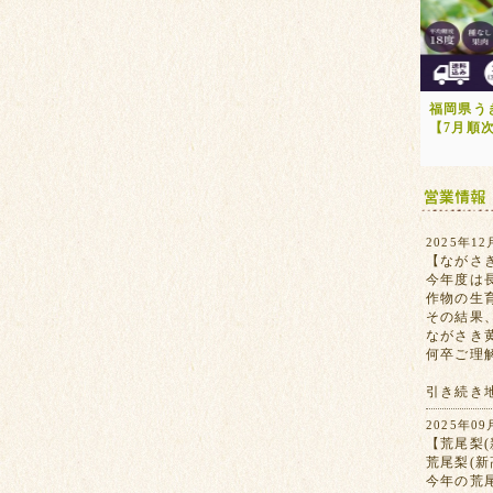
福岡県う
【7月順
2025年12
【ながさ
今年度は
作物の生
その結果
ながさき
何卒ご理
引き続き
2025年09
【荒尾梨(
荒尾梨(
今年の荒