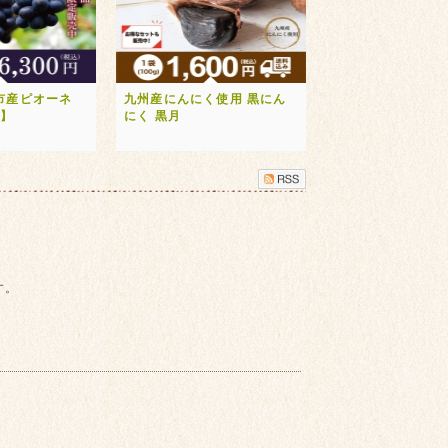
市産ピオーネ
九州産にんにく使用 黒にん
送】
にく 黒月
す。