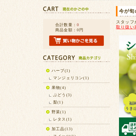
今が旬
スタッフ
合計数量：
0
取り扱い
商品金額：
0円
ハーブ(1)
マンジェリコン(1)
果物(4)
ぶどう(3)
梨(1)
野菜(1)
レタス(1)
加工品(13)