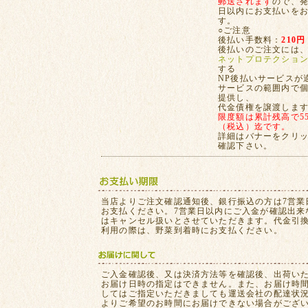
郵送されます
ので、発
日以内にお支払いを
す。
○ご注意
後払い手数料：
210円
後払いのご注文には
ネットプロテクショ
する
NP後払いサービスが
サービスの範囲内で
提供し、
代金債権を譲渡しま
限度額は累計残高で55,
（税込）迄です。
詳細はバナーをクリ
確認下さい。
当店よりご注文確認通知後、銀行振込の方は7営業
お支払ください。7営業日以内にご入金が確認出来
はキャンセル扱いとさせていただきます。代金引
利用の際は、野菜到着時にお支払ください。
ご入金確認後、又は決済方法等を確認後、出荷い
お届け日時の指定はできません。また、お届け時
してはご指定いただきましても運送会社の配達状
よりご希望のお時間にお届けできない場合がござ