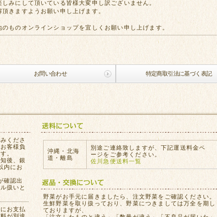
楽しみにして頂いている皆様大変申し訳ございません。
解頂きますようお願い申し上げます。
地のものオンラインショップを宜しくお願い申し上げます。
お問い合わせ
特定商取引法に基づく表記
込みくださ
はお客様負
別途ご連絡致しますが、下記運送料金ペ
沖縄・北海
ます。
ージをご参考ください。
道・離島
通知後、銀
佐川急便送料一覧
以内にお
が確認出
セル扱いと
。
野菜がお手元に届きましたら、注文野菜をご確認ください。
生鮮野菜を取り扱っており、野菜につきましては万全を期し
員にお支払
ておりますが、
数料が別途