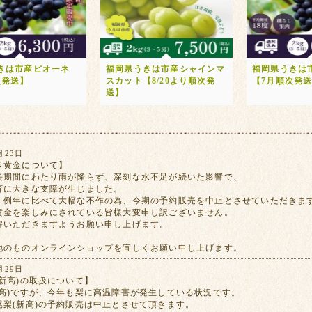
きは市産ピオーネ
福岡県うきは市産シャインマ
福岡県うきは
次発送】
スカット【8/20より順次発
【7月順次発
送】
月23日
き黄金について】
長期間にわたり雨が降らず、深刻な水不足が続いた影響で、
育に大きな支障が生じました。
、例年に比べて大幅な不作の為、今期の予約販売を中止とさせていただきま
黄金を楽しみにされている皆様大変申し訳ございません。
解いただきますようお願い申し上げます。
地のものオンラインショップを宜しくお願い申し上げます。
月29日
新高)の取扱について】
新高)ですが、今年も梨に高温障害が発生している状況です。
尾梨(新高)の予約販売は中止とさせて頂きます。