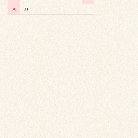
30
31
※赤字は休業日です