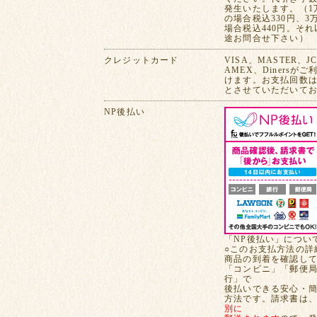
発生いたします。（1
の場合税込330円、3
場合税込440円。そ
途お問合せ下さい）
クレジットカード
VISA、MASTER、J
AMEX、Dinersが
けます。お支払回数は
とさせていただいて
NP後払い
「NP後払い」につい
○このお支払方法の詳
商品の到着を確認し
「コンビニ」「郵便
行」で
後払いできる安心・
方法です。請求書は
別に