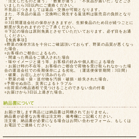
「注文したものと違う」「数量が違う」「不良品が届いた」などござ
いましたら3日以内にご連絡ください。
不良品につきましては返品・交換が可能となります。
また、不良品の返品・交換時に発生する返送料は販売店の負担となり
ます。
※3日間運送会社の保存がききますが、生鮮食品のため日が経つごとに
鮮度が失われますのでご了承ください。
※下記の場合は原則免責とさせていただいております。必ず目をお通
しください。
【免責事項】
○野菜の保存方法を十分にご確認頂いておらず、野菜の品質が悪くなっ
た場合。
○お客様のご都合によるもの。
・間違った商品をご購入された場合
・味やイメージと違う等、お客様の好みや個人差による場合
・お届け時の不在等、お客様のご都合で荷物を受け取られなかった場
合の運送会社での長期保存による劣化。（運送便保管期間：3日間）
・破棄、お召し上がり済みのもの
・野菜の箱・袋・送付物を汚損・破損・紛失された場合。
○予期せぬ自己、災害によるトラブル
○出荷前の検品過程で見つけることのできない虫の付着
○お届けから3日以上過ぎた場合。
お届け致します商品には納品書は同梱されておりません。
納品書が必要なお客様は注文時、備考欄にご記載ください。
注文後、納品書が必要になる場合はお問い合わせフォーム、もしくは
お電話でご連絡ください。