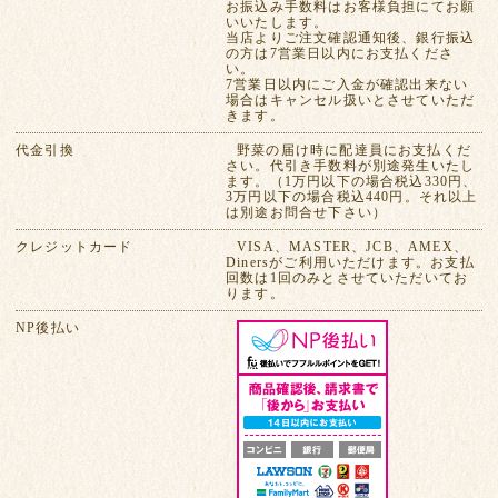
お振込み手数料はお客様負担にてお願
いいたします。
当店よりご注文確認通知後、銀行振込
の方は7営業日以内にお支払くださ
い。
7営業日以内にご入金が確認出来ない
場合はキャンセル扱いとさせていただ
きます。
代金引換
野菜の届け時に配達員にお支払くだ
さい。代引き手数料が別途発生いたし
ます。（1万円以下の場合税込330円、
3万円以下の場合税込440円。それ以上
は別途お問合せ下さい）
クレジットカード
VISA、MASTER、JCB、AMEX、
Dinersがご利用いただけます。お支払
回数は1回のみとさせていただいてお
ります。
NP後払い