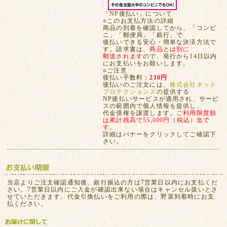
「NP後払い」について
○このお支払方法の詳細
商品の到着を確認してから、「コンビ
ニ」「郵便局」「銀行」で
後払いできる安心・簡単な決済方法で
す。請求書は、
商品とは別に
郵送されます
ので、発行から14日以内
にお支払いをお願いします。
○ご注意
後払い手数料：
210円
後払いのご注文には、
株式会社ネット
プロテクションズ
の提供する
NP後払いサービスが適用され、サービ
スの範囲内で個人情報を提供し、
代金債権を譲渡します。
ご利用限度額
は累計残高で55,000円（税込）迄で
す。
詳細はバナーをクリックしてご確認下
さい。
当店よりご注文確認通知後、銀行振込の方は7営業日以内にお支払くだ
さい。7営業日以内にご入金が確認出来ない場合はキャンセル扱いとさ
せていただきます。代金引換払いをご利用の際は、野菜到着時にお支
払ください。