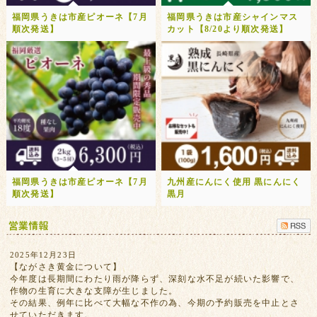
福岡県うきは市産ピオーネ【7月
福岡県うきは市産シャインマス
順次発送】
カット【8/20より順次発送】
福岡県うきは市産ピオーネ【7月
九州産にんにく使用 黒にんにく
順次発送】
黒月
2025年12月23日
【ながさき黄金について】
今年度は長期間にわたり雨が降らず、深刻な水不足が続いた影響で、
作物の生育に大きな支障が生じました。
その結果、例年に比べて大幅な不作の為、今期の予約販売を中止とさ
せていただきます。