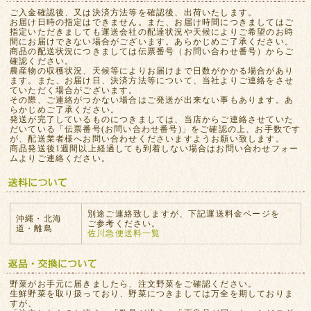
ご入金確認後、又は決済方法等を確認後、出荷いたします。
お届け日時の指定はできません。また、お届け時間につきましてはご
指定いただきましても運送会社の配達状況や天候によりご希望のお時
間にお届けできない場合がございます。あらかじめご了承ください。
商品の配送状況につきましては伝票番号（お問い合わせ番号）からご
確認ください。
農産物の収穫状況、天候等によりお届けまで日数がかかる場合があり
ます。また、お届け日、決済方法等について、当社よりご連絡をさせ
ていただく場合がございます。
その際、ご連絡がつかない場合はご発送が出来ない事もあります。あ
らかじめご了承ください。
発送が完了しているものにつきましては、当店からご連絡させていた
だいている「伝票番号(お問い合わせ番号)」をご確認の上、お手数です
が、配送業者様へお問い合わせくださいますようお願い致します。
商品発送後1週間以上経過しても到着しない場合はお問い合わせフォー
ムよりご連絡ください。
別途ご連絡致しますが、下記運送料金ページを
沖縄・北海
ご参考ください。
道・離島
佐川急便送料一覧
野菜がお手元に届きましたら、注文野菜をご確認ください。
生鮮野菜を取り扱っており、野菜につきましては万全を期しておりま
すが、