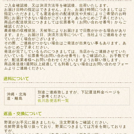
ご入金確認後、又は決済方法等を確認後、出荷いたします。
お届け日時の指定はできません。また、お届け時間につきましてはご
指定いただきましても運送会社の配達状況や天候によりご希望のお時
間にお届けできない場合がございます。あらかじめご了承ください。
商品の配送状況につきましては伝票番号（お問い合わせ番号）からご
確認ください。
農産物の収穫状況、天候等によりお届けまで日数がかかる場合があり
ます。また、お届け日、決済方法等について、当社よりご連絡をさせ
ていただく場合がございます。
その際、ご連絡がつかない場合はご発送が出来ない事もあります。あ
らかじめご了承ください。
発送が完了しているものにつきましては、当店からご連絡させていた
だいている「伝票番号(お問い合わせ番号)」をご確認の上、お手数です
が、配送業者様へお問い合わせくださいますようお願い致します。
商品発送後1週間以上経過しても到着しない場合はお問い合わせフォー
ムよりご連絡ください。
別途ご連絡致しますが、下記運送料金ページを
沖縄・北海
ご参考ください。
道・離島
佐川急便送料一覧
野菜がお手元に届きましたら、注文野菜をご確認ください。
生鮮野菜を取り扱っており、野菜につきましては万全を期しておりま
すが、