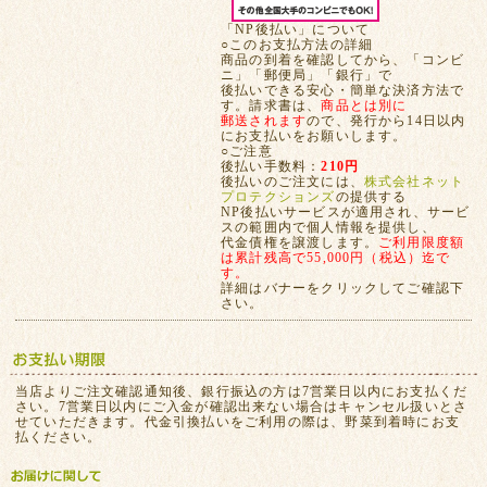
「NP後払い」について
○このお支払方法の詳細
商品の到着を確認してから、「コンビ
ニ」「郵便局」「銀行」で
後払いできる安心・簡単な決済方法で
す。請求書は、
商品とは別に
郵送されます
ので、発行から14日以内
にお支払いをお願いします。
○ご注意
後払い手数料：
210円
後払いのご注文には、
株式会社ネット
プロテクションズ
の提供する
NP後払いサービスが適用され、サービ
スの範囲内で個人情報を提供し、
代金債権を譲渡します。
ご利用限度額
は累計残高で55,000円（税込）迄で
す。
詳細はバナーをクリックしてご確認下
さい。
当店よりご注文確認通知後、銀行振込の方は7営業日以内にお支払くだ
さい。7営業日以内にご入金が確認出来ない場合はキャンセル扱いとさ
せていただきます。代金引換払いをご利用の際は、野菜到着時にお支
払ください。