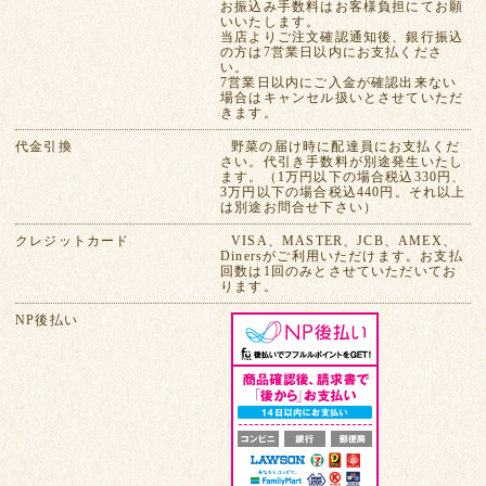
お振込み手数料はお客様負担にてお願
いいたします。
当店よりご注文確認通知後、銀行振込
の方は7営業日以内にお支払くださ
い。
7営業日以内にご入金が確認出来ない
場合はキャンセル扱いとさせていただ
きます。
代金引換
野菜の届け時に配達員にお支払くだ
さい。代引き手数料が別途発生いたし
ます。（1万円以下の場合税込330円、
3万円以下の場合税込440円。それ以上
は別途お問合せ下さい）
クレジットカード
VISA、MASTER、JCB、AMEX、
Dinersがご利用いただけます。お支払
回数は1回のみとさせていただいてお
ります。
NP後払い