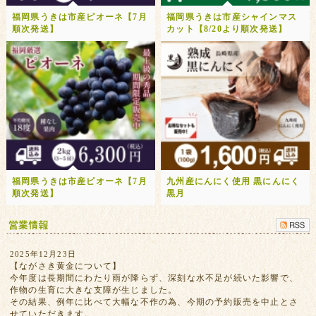
福岡県うきは市産ピオーネ【7月
福岡県うきは市産シャインマス
順次発送】
カット【8/20より順次発送】
福岡県うきは市産ピオーネ【7月
九州産にんにく使用 黒にんにく
順次発送】
黒月
2025年12月23日
【ながさき黄金について】
今年度は長期間にわたり雨が降らず、深刻な水不足が続いた影響で、
作物の生育に大きな支障が生じました。
その結果、例年に比べて大幅な不作の為、今期の予約販売を中止とさ
せていただきます。