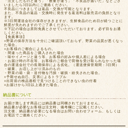
「注文したものと違う」「数量が違う」「不良品が届いた」などござ
いましたら3日以内にご連絡ください。
不良品につきましては返品・交換が可能となります。
また、不良品の返品・交換時に発生する返送料は販売店の負担となり
ます。
※3日間運送会社の保存がききますが、生鮮食品のため日が経つごとに
鮮度が失われますのでご了承ください。
※下記の場合は原則免責とさせていただいております。必ず目をお通
しください。
【免責事項】
○野菜の保存方法を十分にご確認頂いておらず、野菜の品質が悪くなっ
た場合。
○お客様のご都合によるもの。
・間違った商品をご購入された場合
・味やイメージと違う等、お客様の好みや個人差による場合
・お届け時の不在等、お客様のご都合で荷物を受け取られなかった場
合の運送会社での長期保存による劣化。（運送便保管期間：3日間）
・破棄、お召し上がり済みのもの
・野菜の箱・袋・送付物を汚損・破損・紛失された場合。
○予期せぬ自己、災害によるトラブル
○出荷前の検品過程で見つけることのできない虫の付着
○お届けから3日以上過ぎた場合。
お届け致します商品には納品書は同梱されておりません。
納品書が必要なお客様は注文時、備考欄にご記載ください。
注文後、納品書が必要になる場合はお問い合わせフォーム、もしくは
お電話でご連絡ください。