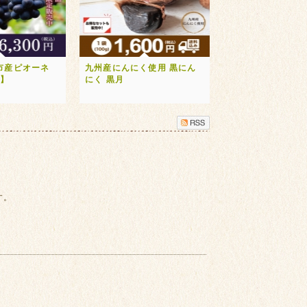
市産ピオーネ
九州産にんにく使用 黒にん
送】
にく 黒月
す。