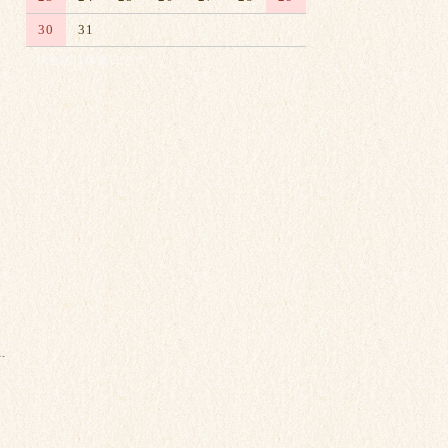
30
31
※赤字は休業日です