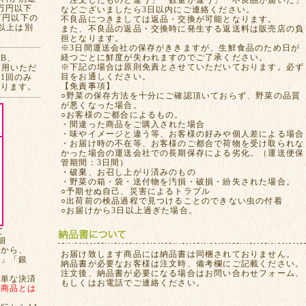
「注文したものと違う」「数量が違う」「不良品が届いた」
万円以下
などございましたら3日以内にご連絡ください。
万円以下の
不良品につきましては返品・交換が可能となります。
れ以上は別
また、不良品の返品・交換時に発生する返送料は販売店の負
担となります。
※3日間運送会社の保存がききますが、生鮮食品のため日が
経つごとに鮮度が失われますのでご了承ください。
CB、
※下記の場合は原則免責とさせていただいております。必ず
ご利用いただ
目をお通しください。
1回のみ
【免責事項】
おります。
○野菜の保存方法を十分にご確認頂いておらず、野菜の品質
が悪くなった場合。
○お客様のご都合によるもの。
・間違った商品をご購入された場合
・味やイメージと違う等、お客様の好みや個人差による場合
・お届け時の不在等、お客様のご都合で荷物を受け取られな
かった場合の運送会社での長期保存による劣化。（運送便保
管期間：3日間）
・破棄、お召し上がり済みのもの
・野菜の箱・袋・送付物を汚損・破損・紛失された場合。
○予期せぬ自己、災害によるトラブル
○出荷前の検品過程で見つけることのできない虫の付着
○お届けから3日以上過ぎた場合。
て
細
てから、
お届け致します商品には納品書は同梱されておりません。
局」「銀
納品書が必要なお客様は注文時、備考欄にご記載ください。
注文後、納品書が必要になる場合はお問い合わせフォーム、
簡単な決済
もしくはお電話でご連絡ください。
、
商品とは