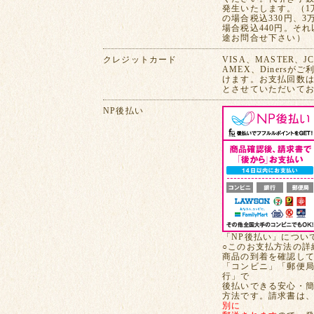
発生いたします。（1
の場合税込330円、3
場合税込440円。そ
途お問合せ下さい）
クレジットカード
VISA、MASTER、J
AMEX、Dinersが
けます。お支払回数は
とさせていただいて
NP後払い
「NP後払い」につい
○このお支払方法の詳
商品の到着を確認し
「コンビニ」「郵便
行」で
後払いできる安心・
方法です。請求書は
別に