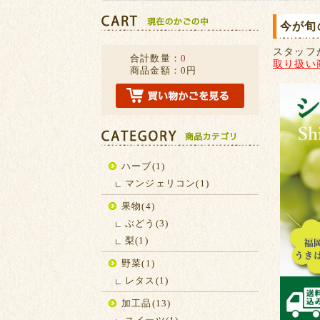
今が旬
スタッフ
合計数量：
0
取り扱い
商品金額：
0円
ハーブ(1)
マンジェリコン(1)
果物(4)
ぶどう(3)
梨(1)
野菜(1)
レタス(1)
加工品(13)