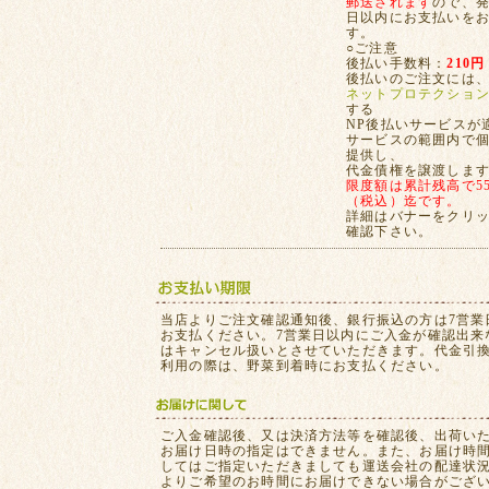
郵送されます
ので、発
日以内にお支払いを
す。
○ご注意
後払い手数料：
210円
後払いのご注文には
ネットプロテクショ
する
NP後払いサービスが
サービスの範囲内で
提供し、
代金債権を譲渡しま
限度額は累計残高で55,
（税込）迄です。
詳細はバナーをクリ
確認下さい。
当店よりご注文確認通知後、銀行振込の方は7営業
お支払ください。7営業日以内にご入金が確認出来
はキャンセル扱いとさせていただきます。代金引
利用の際は、野菜到着時にお支払ください。
ご入金確認後、又は決済方法等を確認後、出荷い
お届け日時の指定はできません。また、お届け時
してはご指定いただきましても運送会社の配達状
よりご希望のお時間にお届けできない場合がござ