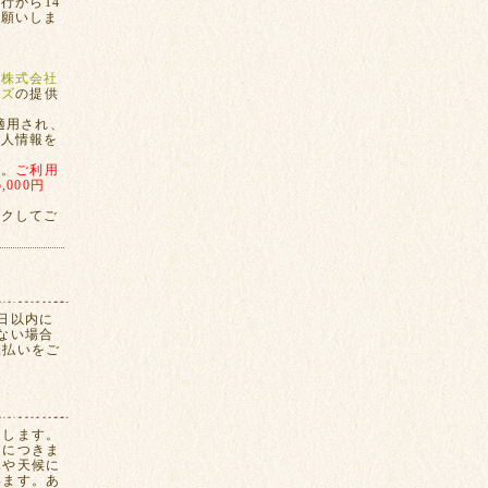
行から14
お願いしま
、
株式会社
ンズ
の提供
適用され、
個人情報を
す。
ご利用
000円
ックしてご
日以内に
ない場合
換払いをご
たします。
間につきま
況や天候に
います。あ