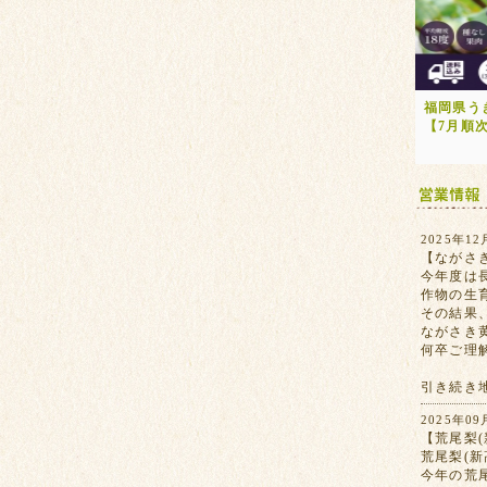
福岡県う
【7月順
2025年12
【ながさ
今年度は
作物の生
その結果
ながさき
何卒ご理
引き続き
2025年09
【荒尾梨(
荒尾梨(
今年の荒