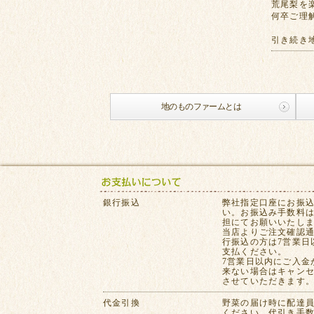
荒尾梨を
何卒ご理
引き続き
地のものファームとは
銀行振込
弊社指定口座にお振
い。お振込み手数料
担にてお願いいたし
当店よりご注文確認
行振込の方は7営業日
支払ください。
7営業日以内にご入金
来ない場合はキャン
させていただきます
代金引換
野菜の届け時に配達
ください。代引き手