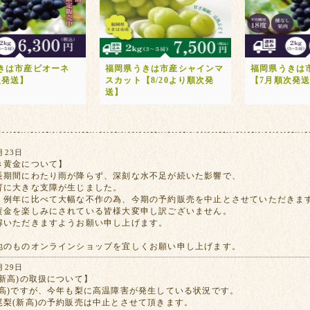
きは市産ピオーネ
福岡県うきは市産シャインマ
福岡県うきは
次発送】
スカット【8/20より順次発
【7月順次発
送】
月23日
き黄金について】
長期間にわたり雨が降らず、深刻な水不足が続いた影響で、
育に大きな支障が生じました。
、例年に比べて大幅な不作の為、今期の予約販売を中止とさせていただきま
黄金を楽しみにされている皆様大変申し訳ございません。
解いただきますようお願い申し上げます。
地のものオンラインショップを宜しくお願い申し上げます。
月29日
新高)の取扱について】
新高)ですが、今年も梨に高温障害が発生している状況です。
尾梨(新高)の予約販売は中止とさせて頂きます。