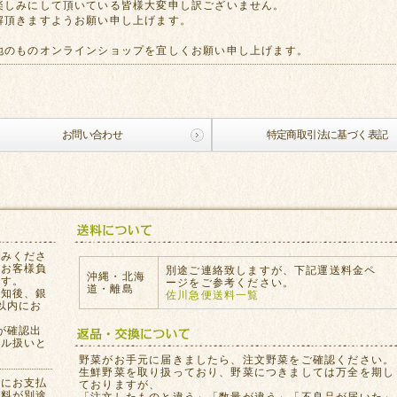
楽しみにして頂いている皆様大変申し訳ございません。
解頂きますようお願い申し上げます。
地のものオンラインショップを宜しくお願い申し上げます。
お問い合わせ
特定商取引法に基づく表記
込みくださ
はお客様負
別途ご連絡致しますが、下記運送料金ペ
沖縄・北海
ます。
ージをご参考ください。
道・離島
通知後、銀
佐川急便送料一覧
以内にお
が確認出
セル扱いと
。
野菜がお手元に届きましたら、注文野菜をご確認ください。
生鮮野菜を取り扱っており、野菜につきましては万全を期し
員にお支払
ておりますが、
数料が別途