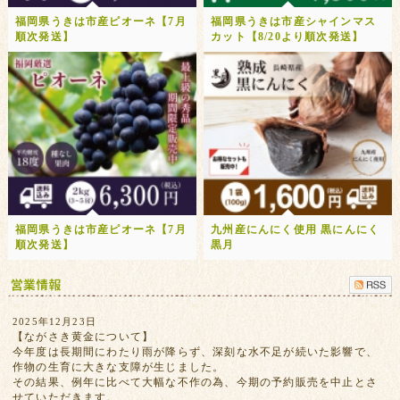
福岡県うきは市産ピオーネ【7月
福岡県うきは市産シャインマス
順次発送】
カット【8/20より順次発送】
福岡県うきは市産ピオーネ【7月
九州産にんにく使用 黒にんにく
順次発送】
黒月
2025年12月23日
【ながさき黄金について】
今年度は長期間にわたり雨が降らず、深刻な水不足が続いた影響で、
作物の生育に大きな支障が生じました。
その結果、例年に比べて大幅な不作の為、今期の予約販売を中止とさ
せていただきます。