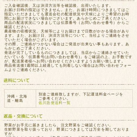
ご入金確認後、又は決済方法等を確認後、出荷いたします。
お届け日時の指定はできません。また、お届け時間につきましてはご
指定いただきましても運送会社の配達状況や天候によりご希望のお時
間にお届けできない場合がございます。あらかじめご了承ください。
商品の配送状況につきましては伝票番号（お問い合わせ番号）からご
確認ください。
農産物の収穫状況、天候等によりお届けまで日数がかかる場合があり
ます。また、お届け日、決済方法等について、当社よりご連絡をさせ
ていただく場合がございます。
その際、ご連絡がつかない場合はご発送が出来ない事もあります。あ
らかじめご了承ください。
発送が完了しているものにつきましては、当店からご連絡させていた
だいている「伝票番号(お問い合わせ番号)」をご確認の上、お手数です
が、配送業者様へお問い合わせくださいますようお願い致します。
商品発送後1週間以上経過しても到着しない場合はお問い合わせフォー
ムよりご連絡ください。
別途ご連絡致しますが、下記運送料金ページを
沖縄・北海
ご参考ください。
道・離島
佐川急便送料一覧
野菜がお手元に届きましたら、注文野菜をご確認ください。
生鮮野菜を取り扱っており、野菜につきましては万全を期しておりま
すが、