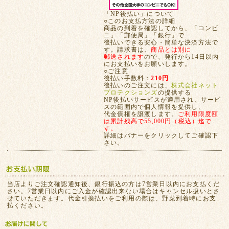
「NP後払い」について
○このお支払方法の詳細
商品の到着を確認してから、「コンビ
ニ」「郵便局」「銀行」で
後払いできる安心・簡単な決済方法で
す。請求書は、
商品とは別に
郵送されます
ので、発行から14日以内
にお支払いをお願いします。
○ご注意
後払い手数料：
210円
後払いのご注文には、
株式会社ネット
プロテクションズ
の提供する
NP後払いサービスが適用され、サービ
スの範囲内で個人情報を提供し、
代金債権を譲渡します。
ご利用限度額
は累計残高で55,000円（税込）迄で
す。
詳細はバナーをクリックしてご確認下
さい。
当店よりご注文確認通知後、銀行振込の方は7営業日以内にお支払くだ
さい。7営業日以内にご入金が確認出来ない場合はキャンセル扱いとさ
せていただきます。代金引換払いをご利用の際は、野菜到着時にお支
払ください。