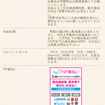
お振込み手数料はお客様負担にてお願
いいたします。
当店よりご注文確認通知後、銀行振込
の方は7営業日以内にお支払くださ
い。
7営業日以内にご入金が確認出来ない
場合はキャンセル扱いとさせていただ
きます。
代金引換
野菜の届け時に配達員にお支払くだ
さい。代引き手数料が別途発生いたし
ます。（1万円以下の場合税込330円、
3万円以下の場合税込440円。それ以上
は別途お問合せ下さい）
クレジットカード
VISA、MASTER、JCB、AMEX、
Dinersがご利用いただけます。お支払
回数は1回のみとさせていただいてお
ります。
NP後払い