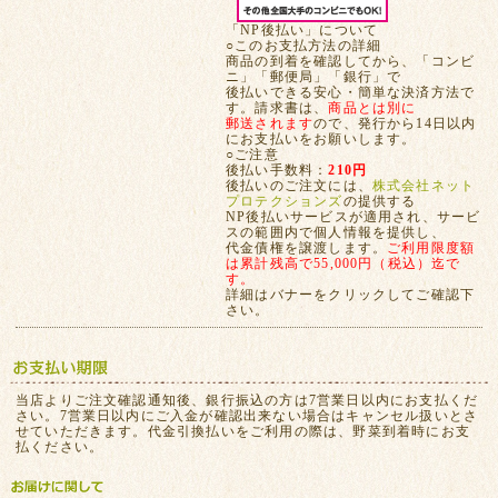
「NP後払い」について
○このお支払方法の詳細
商品の到着を確認してから、「コンビ
ニ」「郵便局」「銀行」で
後払いできる安心・簡単な決済方法で
す。請求書は、
商品とは別に
郵送されます
ので、発行から14日以内
にお支払いをお願いします。
○ご注意
後払い手数料：
210円
後払いのご注文には、
株式会社ネット
プロテクションズ
の提供する
NP後払いサービスが適用され、サービ
スの範囲内で個人情報を提供し、
代金債権を譲渡します。
ご利用限度額
は累計残高で55,000円（税込）迄で
す。
詳細はバナーをクリックしてご確認下
さい。
当店よりご注文確認通知後、銀行振込の方は7営業日以内にお支払くだ
さい。7営業日以内にご入金が確認出来ない場合はキャンセル扱いとさ
せていただきます。代金引換払いをご利用の際は、野菜到着時にお支
払ください。