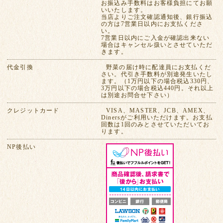
お振込み手数料はお客様負担にてお願
いいたします。
当店よりご注文確認通知後、銀行振込
の方は7営業日以内にお支払くださ
い。
7営業日以内にご入金が確認出来ない
場合はキャンセル扱いとさせていただ
きます。
代金引換
野菜の届け時に配達員にお支払くだ
さい。代引き手数料が別途発生いたし
ます。（1万円以下の場合税込330円、
3万円以下の場合税込440円。それ以上
は別途お問合せ下さい）
クレジットカード
VISA、MASTER、JCB、AMEX、
Dinersがご利用いただけます。お支払
回数は1回のみとさせていただいてお
ります。
NP後払い