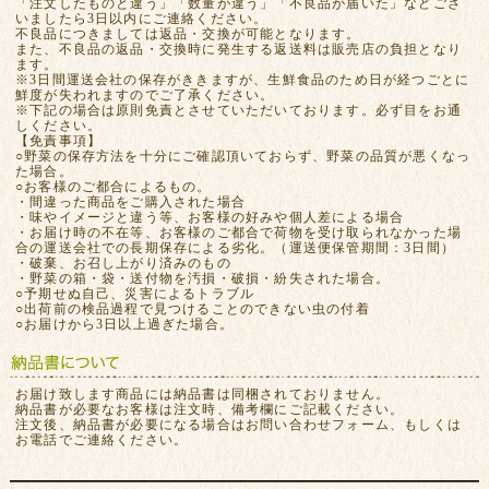
「注文したものと違う」「数量が違う」「不良品が届いた」などござ
いましたら3日以内にご連絡ください。
不良品につきましては返品・交換が可能となります。
また、不良品の返品・交換時に発生する返送料は販売店の負担となり
ます。
※3日間運送会社の保存がききますが、生鮮食品のため日が経つごとに
鮮度が失われますのでご了承ください。
※下記の場合は原則免責とさせていただいております。必ず目をお通
しください。
【免責事項】
○野菜の保存方法を十分にご確認頂いておらず、野菜の品質が悪くなっ
た場合。
○お客様のご都合によるもの。
・間違った商品をご購入された場合
・味やイメージと違う等、お客様の好みや個人差による場合
・お届け時の不在等、お客様のご都合で荷物を受け取られなかった場
合の運送会社での長期保存による劣化。（運送便保管期間：3日間）
・破棄、お召し上がり済みのもの
・野菜の箱・袋・送付物を汚損・破損・紛失された場合。
○予期せぬ自己、災害によるトラブル
○出荷前の検品過程で見つけることのできない虫の付着
○お届けから3日以上過ぎた場合。
お届け致します商品には納品書は同梱されておりません。
納品書が必要なお客様は注文時、備考欄にご記載ください。
注文後、納品書が必要になる場合はお問い合わせフォーム、もしくは
お電話でご連絡ください。