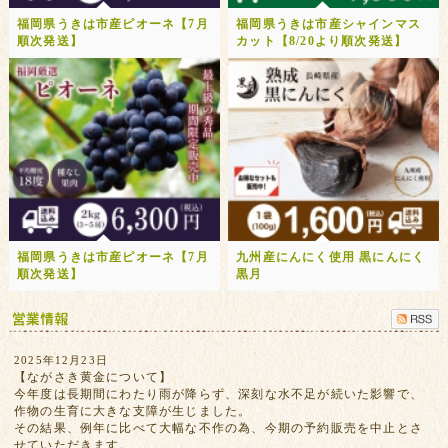
福岡県うきは市産ピオーネ【7月
福岡県うきは市産シャインマス
順次発送】
カット【8/20より順次発送】
福岡県うきは市産ピオーネ【7月
九州産にんにく使用 黒にんにく
順次発送】
黒月
2025年12月23日
【ながさき黄金について】
今年度は長期間にわたり雨が降らず、深刻な水不足が続いた影響で、
作物の生育に大きな支障が生じました。
その結果、例年に比べて大幅な不作の為、今期の予約販売を中止とさ
せていただきます。