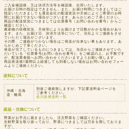
ご入金確認後、又は決済方法等を確認後、出荷いたします。
お届け日時の指定はできません。また、お届け時間につきましてはご
指定いただきましても運送会社の配達状況や天候によりご希望のお時
間にお届けできない場合がございます。あらかじめご了承ください。
商品の配送状況につきましては伝票番号（お問い合わせ番号）からご
確認ください。
農産物の収穫状況、天候等によりお届けまで日数がかかる場合があり
ます。また、お届け日、決済方法等について、当社よりご連絡をさせ
ていただく場合がございます。
その際、ご連絡がつかない場合はご発送が出来ない事もあります。あ
らかじめご了承ください。
発送が完了しているものにつきましては、当店からご連絡させていた
だいている「伝票番号(お問い合わせ番号)」をご確認の上、お手数です
が、配送業者様へお問い合わせくださいますようお願い致します。
商品発送後1週間以上経過しても到着しない場合はお問い合わせフォー
ムよりご連絡ください。
別途ご連絡致しますが、下記運送料金ページを
沖縄・北海
ご参考ください。
道・離島
佐川急便送料一覧
野菜がお手元に届きましたら、注文野菜をご確認ください。
生鮮野菜を取り扱っており、野菜につきましては万全を期しておりま
すが、