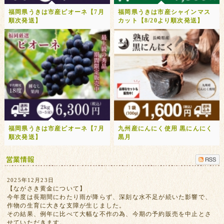
福岡県うきは市産ピオーネ【7月
福岡県うきは市産シャインマス
順次発送】
カット【8/20より順次発送】
福岡県うきは市産ピオーネ【7月
九州産にんにく使用 黒にんにく
順次発送】
黒月
2025年12月23日
【ながさき黄金について】
今年度は長期間にわたり雨が降らず、深刻な水不足が続いた影響で、
作物の生育に大きな支障が生じました。
その結果、例年に比べて大幅な不作の為、今期の予約販売を中止とさ
せていただきます。