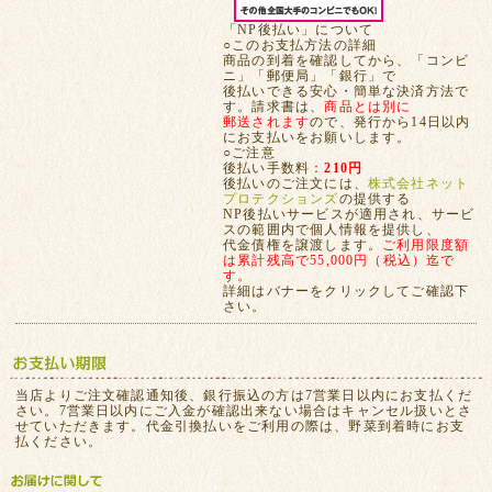
「NP後払い」について
○このお支払方法の詳細
商品の到着を確認してから、「コンビ
ニ」「郵便局」「銀行」で
後払いできる安心・簡単な決済方法で
す。請求書は、
商品とは別に
郵送されます
ので、発行から14日以内
にお支払いをお願いします。
○ご注意
後払い手数料：
210円
後払いのご注文には、
株式会社ネット
プロテクションズ
の提供する
NP後払いサービスが適用され、サービ
スの範囲内で個人情報を提供し、
代金債権を譲渡します。
ご利用限度額
は累計残高で55,000円（税込）迄で
す。
詳細はバナーをクリックしてご確認下
さい。
当店よりご注文確認通知後、銀行振込の方は7営業日以内にお支払くだ
さい。7営業日以内にご入金が確認出来ない場合はキャンセル扱いとさ
せていただきます。代金引換払いをご利用の際は、野菜到着時にお支
払ください。