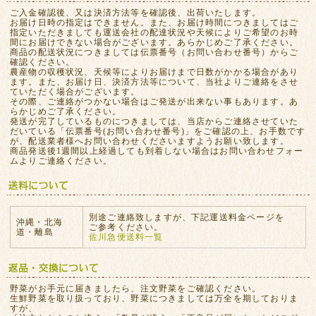
ご入金確認後、又は決済方法等を確認後、出荷いたします。
お届け日時の指定はできません。また、お届け時間につきましてはご
指定いただきましても運送会社の配達状況や天候によりご希望のお時
間にお届けできない場合がございます。あらかじめご了承ください。
商品の配送状況につきましては伝票番号（お問い合わせ番号）からご
確認ください。
農産物の収穫状況、天候等によりお届けまで日数がかかる場合があり
ます。また、お届け日、決済方法等について、当社よりご連絡をさせ
ていただく場合がございます。
その際、ご連絡がつかない場合はご発送が出来ない事もあります。あ
らかじめご了承ください。
発送が完了しているものにつきましては、当店からご連絡させていた
だいている「伝票番号(お問い合わせ番号)」をご確認の上、お手数です
が、配送業者様へお問い合わせくださいますようお願い致します。
商品発送後1週間以上経過しても到着しない場合はお問い合わせフォー
ムよりご連絡ください。
別途ご連絡致しますが、下記運送料金ページを
沖縄・北海
ご参考ください。
道・離島
佐川急便送料一覧
野菜がお手元に届きましたら、注文野菜をご確認ください。
生鮮野菜を取り扱っており、野菜につきましては万全を期しておりま
すが、