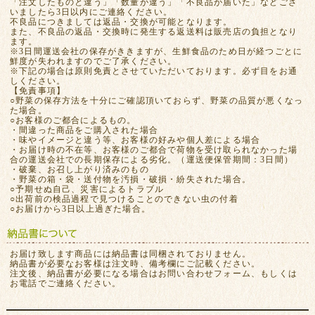
「注文したものと違う」「数量が違う」「不良品が届いた」などござ
いましたら3日以内にご連絡ください。
不良品につきましては返品・交換が可能となります。
また、不良品の返品・交換時に発生する返送料は販売店の負担となり
ます。
※3日間運送会社の保存がききますが、生鮮食品のため日が経つごとに
鮮度が失われますのでご了承ください。
※下記の場合は原則免責とさせていただいております。必ず目をお通
しください。
【免責事項】
○野菜の保存方法を十分にご確認頂いておらず、野菜の品質が悪くなっ
た場合。
○お客様のご都合によるもの。
・間違った商品をご購入された場合
・味やイメージと違う等、お客様の好みや個人差による場合
・お届け時の不在等、お客様のご都合で荷物を受け取られなかった場
合の運送会社での長期保存による劣化。（運送便保管期間：3日間）
・破棄、お召し上がり済みのもの
・野菜の箱・袋・送付物を汚損・破損・紛失された場合。
○予期せぬ自己、災害によるトラブル
○出荷前の検品過程で見つけることのできない虫の付着
○お届けから3日以上過ぎた場合。
お届け致します商品には納品書は同梱されておりません。
納品書が必要なお客様は注文時、備考欄にご記載ください。
注文後、納品書が必要になる場合はお問い合わせフォーム、もしくは
お電話でご連絡ください。