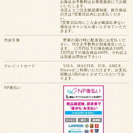
お振込み手数料はお客様負担にてお願
いいたします。
当店よりご注文確認通知後、銀行振込
の方は7営業日以内にお支払くださ
い。
7営業日以内にご入金が確認出来ない
場合はキャンセル扱いとさせていただ
きます。
代金引換
野菜の届け時に配達員にお支払くだ
さい。代引き手数料が別途発生いたし
ます。（1万円以下の場合税込330円、
3万円以下の場合税込440円。それ以上
は別途お問合せ下さい）
クレジットカード
VISA、MASTER、JCB、AMEX、
Dinersがご利用いただけます。お支払
回数は1回のみとさせていただいてお
ります。
NP後払い