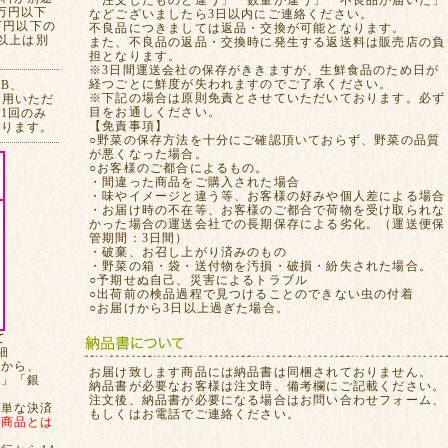
「注文したものと違う」「数量が違う」「不良品が届いた」
万円以下
などございましたら3日以内にご連絡ください。
万円以下の
不良品につきましては返品・交換が可能となります。
れ以上は別
また、不良品の返品・交換時に発生する返送料は販売店の負
担となります。
※3日間運送会社の保存がききますが、生鮮食品のため日が
経つごとに鮮度が失われますのでご了承ください。
CB、
※下記の場合は原則免責とさせていただいております。必ず
ご利用いただ
目をお通しください。
1回のみ
【免責事項】
おります。
○野菜の保存方法を十分にご確認頂いておらず、野菜の品質
が悪くなった場合。
○お客様のご都合によるもの。
・間違った商品をご購入された場合
・味やイメージと違う等、お客様の好みや個人差による場合
・お届け時の不在等、お客様のご都合で荷物を受け取られな
かった場合の運送会社での長期保存による劣化。（運送便保
管期間：3日間）
・破棄、お召し上がり済みのもの
・野菜の箱・袋・送付物を汚損・破損・紛失された場合。
○予期せぬ自己、災害によるトラブル
○出荷前の検品過程で見つけることのできない虫の付着
○お届けから3日以上過ぎた場合。
て
細
てから、
お届け致します商品には納品書は同梱されておりません。
局」「銀
納品書が必要なお客様は注文時、備考欄にご記載ください。
注文後、納品書が必要になる場合はお問い合わせフォーム、
簡単な決済
もしくはお電話でご連絡ください。
、
商品とは