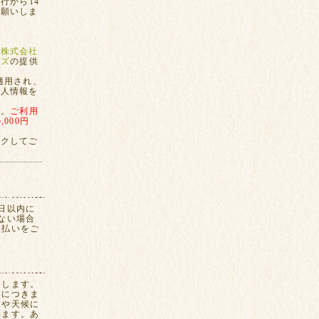
行から14
お願いしま
、
株式会社
ンズ
の提供
適用され、
個人情報を
す。
ご利用
000円
ックしてご
日以内に
ない場合
換払いをご
たします。
間につきま
況や天候に
います。あ