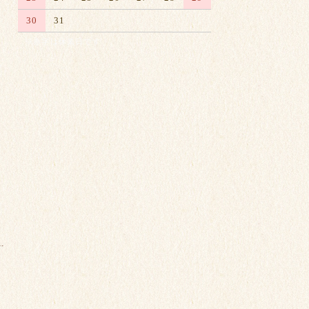
30
31
※赤字は休業日です