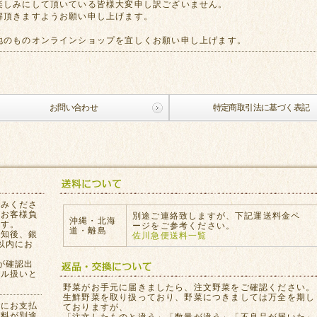
楽しみにして頂いている皆様大変申し訳ございません。
解頂きますようお願い申し上げます。
地のものオンラインショップを宜しくお願い申し上げます。
お問い合わせ
特定商取引法に基づく表記
込みくださ
はお客様負
別途ご連絡致しますが、下記運送料金ペ
沖縄・北海
ます。
ージをご参考ください。
道・離島
通知後、銀
佐川急便送料一覧
以内にお
が確認出
セル扱いと
。
野菜がお手元に届きましたら、注文野菜をご確認ください。
生鮮野菜を取り扱っており、野菜につきましては万全を期し
員にお支払
ておりますが、
数料が別途