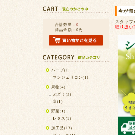
今が旬
スタッフ
合計数量：
0
取り扱い
商品金額：
0円
ハーブ(1)
マンジェリコン(1)
果物(4)
ぶどう(3)
梨(1)
野菜(1)
レタス(1)
加工品(13)