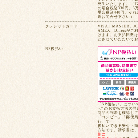
発生いたします。（1
の場合税込330円、3
場合税込440円。そ
途お問合せ下さい）
クレジットカード
VISA、MASTER、J
AMEX、Dinersが
けます。お支払回数は
とさせていただいて
NP後払い
「NP後払い」につい
○このお支払方法の詳
商品の到着を確認し
「コンビニ」「郵便
行」で
後払いできる安心・
方法です。請求書は
別に