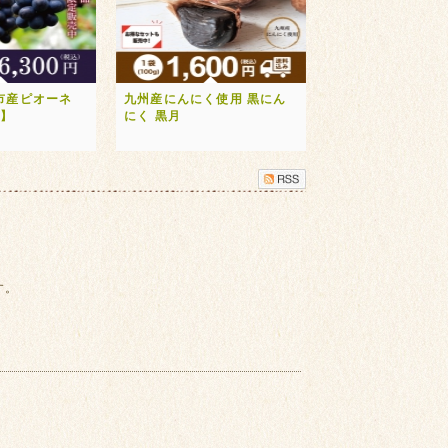
市産ピオーネ
九州産にんにく使用 黒にん
送】
にく 黒月
す。