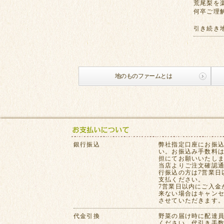
荒尾梨を
何卒ご理
引き続き
地のものファームとは
銀行振込
弊社指定口座にお振
い。お振込み手数料
担にてお願いいたし
当店よりご注文確認
行振込の方は7営業日
支払ください。
7営業日以内にご入金
来ない場合はキャン
させていただきます
代金引換
野菜の届け時に配達
ください。代引き手