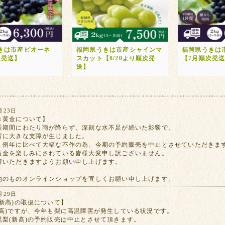
きは市産ピオーネ
福岡県うきは市産シャインマ
福岡県うきは
次発送】
スカット【8/20より順次発
【7月順次発
送】
月23日
き黄金について】
長期間にわたり雨が降らず、深刻な水不足が続いた影響で、
育に大きな支障が生じました。
、例年に比べて大幅な不作の為、今期の予約販売を中止とさせていただきま
黄金を楽しみにされている皆様大変申し訳ございません。
解いただきますようお願い申し上げます。
地のものオンラインショップを宜しくお願い申し上げます。
月29日
新高)の取扱について】
新高)ですが、今年も梨に高温障害が発生している状況です。
尾梨(新高)の予約販売は中止とさせて頂きます。