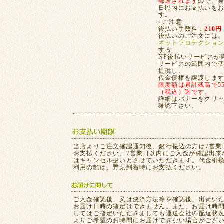
郵送されます
ので、発
日以内にお支払いを
す。
○ご注意
後払い手数料：
210円
後払いのご注文には
ネットプロテクショ
する
NP後払いサービスが
サービスの範囲内で
提供し、
代金債権を譲渡しま
限度額は累計残高で55,
（税込）迄です。
詳細はバナーをクリ
確認下さい。
当店よりご注文確認通知後、銀行振込の方は7営業
お支払ください。7営業日以内にご入金が確認出来
はキャンセル扱いとさせていただきます。代金引
利用の際は、野菜到着時にお支払ください。
ご入金確認後、又は決済方法等を確認後、出荷い
お届け日時の指定はできません。また、お届け時
してはご指定いただきましても運送会社の配達状
よりご希望のお時間にお届けできない場合がござ