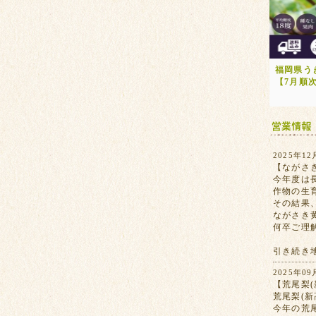
福岡県う
【7月順
2025年12
【ながさ
今年度は
作物の生
その結果
ながさき
何卒ご理
引き続き
2025年09
【荒尾梨(
荒尾梨(
今年の荒