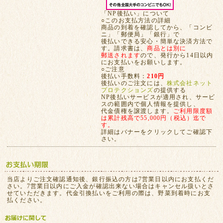
「NP後払い」について
○このお支払方法の詳細
商品の到着を確認してから、「コンビ
ニ」「郵便局」「銀行」で
後払いできる安心・簡単な決済方法で
す。請求書は、
商品とは別に
郵送されます
ので、発行から14日以内
にお支払いをお願いします。
○ご注意
後払い手数料：
210円
後払いのご注文には、
株式会社ネット
プロテクションズ
の提供する
NP後払いサービスが適用され、サービ
スの範囲内で個人情報を提供し、
代金債権を譲渡します。
ご利用限度額
は累計残高で55,000円（税込）迄で
す。
詳細はバナーをクリックしてご確認下
さい。
当店よりご注文確認通知後、銀行振込の方は7営業日以内にお支払くだ
さい。7営業日以内にご入金が確認出来ない場合はキャンセル扱いとさ
せていただきます。代金引換払いをご利用の際は、野菜到着時にお支
払ください。