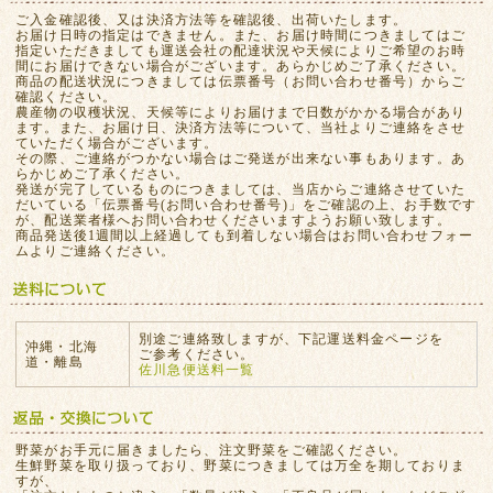
ご入金確認後、又は決済方法等を確認後、出荷いたします。
お届け日時の指定はできません。また、お届け時間につきましてはご
指定いただきましても運送会社の配達状況や天候によりご希望のお時
間にお届けできない場合がございます。あらかじめご了承ください。
商品の配送状況につきましては伝票番号（お問い合わせ番号）からご
確認ください。
農産物の収穫状況、天候等によりお届けまで日数がかかる場合があり
ます。また、お届け日、決済方法等について、当社よりご連絡をさせ
ていただく場合がございます。
その際、ご連絡がつかない場合はご発送が出来ない事もあります。あ
らかじめご了承ください。
発送が完了しているものにつきましては、当店からご連絡させていた
だいている「伝票番号(お問い合わせ番号)」をご確認の上、お手数です
が、配送業者様へお問い合わせくださいますようお願い致します。
商品発送後1週間以上経過しても到着しない場合はお問い合わせフォー
ムよりご連絡ください。
別途ご連絡致しますが、下記運送料金ページを
沖縄・北海
ご参考ください。
道・離島
佐川急便送料一覧
野菜がお手元に届きましたら、注文野菜をご確認ください。
生鮮野菜を取り扱っており、野菜につきましては万全を期しておりま
すが、