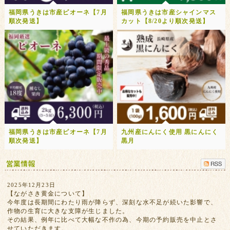
福岡県うきは市産ピオーネ【7月
福岡県うきは市産シャインマス
順次発送】
カット【8/20より順次発送】
福岡県うきは市産ピオーネ【7月
九州産にんにく使用 黒にんにく
順次発送】
黒月
2025年12月23日
【ながさき黄金について】
今年度は長期間にわたり雨が降らず、深刻な水不足が続いた影響で、
作物の生育に大きな支障が生じました。
その結果、例年に比べて大幅な不作の為、今期の予約販売を中止とさ
せていただきます。