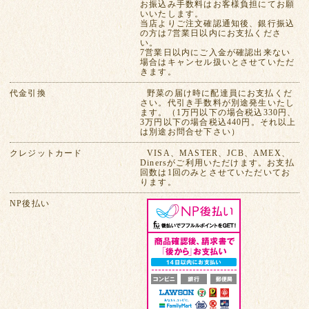
お振込み手数料はお客様負担にてお願
いいたします。
当店よりご注文確認通知後、銀行振込
の方は7営業日以内にお支払くださ
い。
7営業日以内にご入金が確認出来ない
場合はキャンセル扱いとさせていただ
きます。
代金引換
野菜の届け時に配達員にお支払くだ
さい。代引き手数料が別途発生いたし
ます。（1万円以下の場合税込330円、
3万円以下の場合税込440円。それ以上
は別途お問合せ下さい）
クレジットカード
VISA、MASTER、JCB、AMEX、
Dinersがご利用いただけます。お支払
回数は1回のみとさせていただいてお
ります。
NP後払い