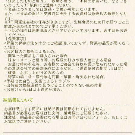
「注文したものと違う」「数量が違う」「不良品が届いた」などござ
いましたら3日以内にご連絡ください。
不良品につきましては返品・交換が可能となります。
また、不良品の返品・交換時に発生する返送料は販売店の負担となり
ます。
※3日間運送会社の保存がききますが、生鮮食品のため日が経つごとに
鮮度が失われますのでご了承ください。
※下記の場合は原則免責とさせていただいております。必ず目をお通
しください。
【免責事項】
○野菜の保存方法を十分にご確認頂いておらず、野菜の品質が悪くなっ
た場合。
○お客様のご都合によるもの。
・間違った商品をご購入された場合
・味やイメージと違う等、お客様の好みや個人差による場合
・お届け時の不在等、お客様のご都合で荷物を受け取られなかった場
合の運送会社での長期保存による劣化。（運送便保管期間：3日間）
・破棄、お召し上がり済みのもの
・野菜の箱・袋・送付物を汚損・破損・紛失された場合。
○予期せぬ自己、災害によるトラブル
○出荷前の検品過程で見つけることのできない虫の付着
○お届けから3日以上過ぎた場合。
お届け致します商品には納品書は同梱されておりません。
納品書が必要なお客様は注文時、備考欄にご記載ください。
注文後、納品書が必要になる場合はお問い合わせフォーム、もしくは
お電話でご連絡ください。