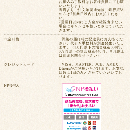
お振込み手数料はお客様負担にてお願
いいたします。
当店よりご注文確認通知後、銀行振込
の方は7営業日以内にお支払くださ
い。
7営業日以内にご入金が確認出来ない
場合はキャンセル扱いとさせていただ
きます。
代金引換
野菜の届け時に配達員にお支払くだ
さい。代引き手数料が別途発生いたし
ます。（1万円以下の場合税込330円、
3万円以下の場合税込440円。それ以上
は別途お問合せ下さい）
クレジットカード
VISA、MASTER、JCB、AMEX、
Dinersがご利用いただけます。お支払
回数は1回のみとさせていただいてお
ります。
NP後払い