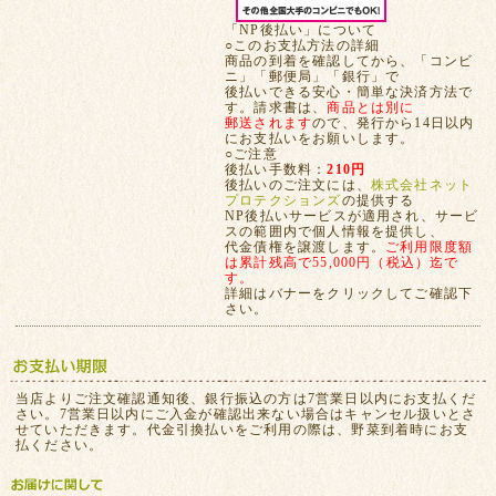
「NP後払い」について
○このお支払方法の詳細
商品の到着を確認してから、「コンビ
ニ」「郵便局」「銀行」で
後払いできる安心・簡単な決済方法で
す。請求書は、
商品とは別に
郵送されます
ので、発行から14日以内
にお支払いをお願いします。
○ご注意
後払い手数料：
210円
後払いのご注文には、
株式会社ネット
プロテクションズ
の提供する
NP後払いサービスが適用され、サービ
スの範囲内で個人情報を提供し、
代金債権を譲渡します。
ご利用限度額
は累計残高で55,000円（税込）迄で
す。
詳細はバナーをクリックしてご確認下
さい。
当店よりご注文確認通知後、銀行振込の方は7営業日以内にお支払くだ
さい。7営業日以内にご入金が確認出来ない場合はキャンセル扱いとさ
せていただきます。代金引換払いをご利用の際は、野菜到着時にお支
払ください。