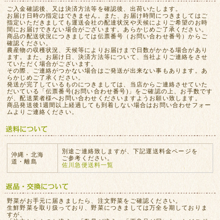
ご入金確認後、又は決済方法等を確認後、出荷いたします。
お届け日時の指定はできません。また、お届け時間につきましてはご
指定いただきましても運送会社の配達状況や天候によりご希望のお時
間にお届けできない場合がございます。あらかじめご了承ください。
商品の配送状況につきましては伝票番号（お問い合わせ番号）からご
確認ください。
農産物の収穫状況、天候等によりお届けまで日数がかかる場合があり
ます。また、お届け日、決済方法等について、当社よりご連絡をさせ
ていただく場合がございます。
その際、ご連絡がつかない場合はご発送が出来ない事もあります。あ
らかじめご了承ください。
発送が完了しているものにつきましては、当店からご連絡させていた
だいている「伝票番号(お問い合わせ番号)」をご確認の上、お手数です
が、配送業者様へお問い合わせくださいますようお願い致します。
商品発送後1週間以上経過しても到着しない場合はお問い合わせフォー
ムよりご連絡ください。
別途ご連絡致しますが、下記運送料金ページを
沖縄・北海
ご参考ください。
道・離島
佐川急便送料一覧
野菜がお手元に届きましたら、注文野菜をご確認ください。
生鮮野菜を取り扱っており、野菜につきましては万全を期しておりま
すが、