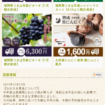
福岡県うきは市産ピオーネ【7月
福岡県うきは市産シャインマス
順次発送】
カット【8/20より順次発送】
福岡県うきは市産ピオーネ【7月
九州産にんにく使用 黒にんにく
順次発送】
黒月
2025年12月23日
【ながさき黄金について】
今年度は長期間にわたり雨が降らず、深刻な水不足が続いた影響で、
作物の生育に大きな支障が生じました。
その結果、例年に比べて大幅な不作の為、今期の予約販売を中止とさ
せていただきます。