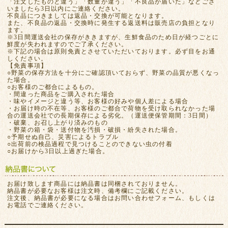
「注文したものと違う」「数量が違う」「不良品が届いた」などござ
いましたら3日以内にご連絡ください。
不良品につきましては返品・交換が可能となります。
また、不良品の返品・交換時に発生する返送料は販売店の負担となり
ます。
※3日間運送会社の保存がききますが、生鮮食品のため日が経つごとに
鮮度が失われますのでご了承ください。
※下記の場合は原則免責とさせていただいております。必ず目をお通
しください。
【免責事項】
○野菜の保存方法を十分にご確認頂いておらず、野菜の品質が悪くなっ
た場合。
○お客様のご都合によるもの。
・間違った商品をご購入された場合
・味やイメージと違う等、お客様の好みや個人差による場合
・お届け時の不在等、お客様のご都合で荷物を受け取られなかった場
合の運送会社での長期保存による劣化。（運送便保管期間：3日間）
・破棄、お召し上がり済みのもの
・野菜の箱・袋・送付物を汚損・破損・紛失された場合。
○予期せぬ自己、災害によるトラブル
○出荷前の検品過程で見つけることのできない虫の付着
○お届けから3日以上過ぎた場合。
お届け致します商品には納品書は同梱されておりません。
納品書が必要なお客様は注文時、備考欄にご記載ください。
注文後、納品書が必要になる場合はお問い合わせフォーム、もしくは
お電話でご連絡ください。