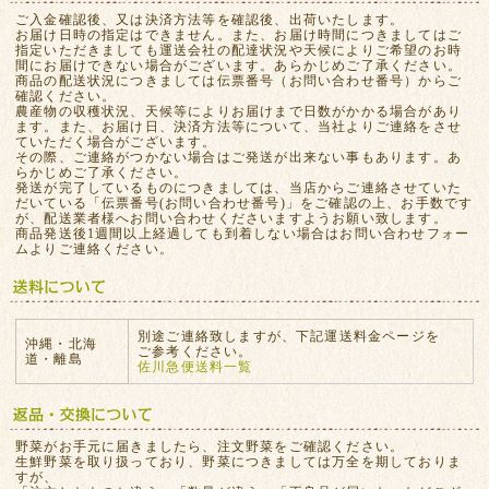
ご入金確認後、又は決済方法等を確認後、出荷いたします。
お届け日時の指定はできません。また、お届け時間につきましてはご
指定いただきましても運送会社の配達状況や天候によりご希望のお時
間にお届けできない場合がございます。あらかじめご了承ください。
商品の配送状況につきましては伝票番号（お問い合わせ番号）からご
確認ください。
農産物の収穫状況、天候等によりお届けまで日数がかかる場合があり
ます。また、お届け日、決済方法等について、当社よりご連絡をさせ
ていただく場合がございます。
その際、ご連絡がつかない場合はご発送が出来ない事もあります。あ
らかじめご了承ください。
発送が完了しているものにつきましては、当店からご連絡させていた
だいている「伝票番号(お問い合わせ番号)」をご確認の上、お手数です
が、配送業者様へお問い合わせくださいますようお願い致します。
商品発送後1週間以上経過しても到着しない場合はお問い合わせフォー
ムよりご連絡ください。
別途ご連絡致しますが、下記運送料金ページを
沖縄・北海
ご参考ください。
道・離島
佐川急便送料一覧
野菜がお手元に届きましたら、注文野菜をご確認ください。
生鮮野菜を取り扱っており、野菜につきましては万全を期しておりま
すが、