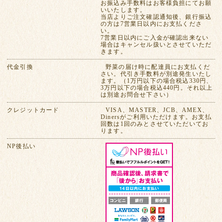
お振込み手数料はお客様負担にてお願
いいたします。
当店よりご注文確認通知後、銀行振込
の方は7営業日以内にお支払くださ
い。
7営業日以内にご入金が確認出来ない
場合はキャンセル扱いとさせていただ
きます。
代金引換
野菜の届け時に配達員にお支払くだ
さい。代引き手数料が別途発生いたし
ます。（1万円以下の場合税込330円、
3万円以下の場合税込440円。それ以上
は別途お問合せ下さい）
クレジットカード
VISA、MASTER、JCB、AMEX、
Dinersがご利用いただけます。お支払
回数は1回のみとさせていただいてお
ります。
NP後払い