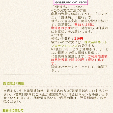
「NP後払い」について
○このお支払方法の詳細
商品の到着を確認してから、「コンビ
ニ」「郵便局」「銀行」で
後払いできる安心・簡単な決済方法で
す。請求書は、
商品とは別に
郵送されます
ので、発行から14日以内
にお支払いをお願いします。
○ご注意
後払い手数料：
210円
後払いのご注文には、
株式会社ネット
プロテクションズ
の提供する
NP後払いサービスが適用され、サービ
スの範囲内で個人情報を提供し、
代金債権を譲渡します。
ご利用限度額
は累計残高で55,000円（税込）迄で
す。
詳細はバナーをクリックしてご確認下
さい。
当店よりご注文確認通知後、銀行振込の方は7営業日以内にお支払くだ
さい。7営業日以内にご入金が確認出来ない場合はキャンセル扱いとさ
せていただきます。代金引換払いをご利用の際は、野菜到着時にお支
払ください。