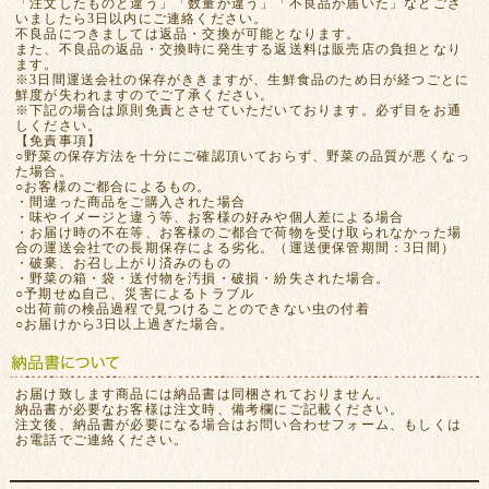
「注文したものと違う」「数量が違う」「不良品が届いた」などござ
いましたら3日以内にご連絡ください。
不良品につきましては返品・交換が可能となります。
また、不良品の返品・交換時に発生する返送料は販売店の負担となり
ます。
※3日間運送会社の保存がききますが、生鮮食品のため日が経つごとに
鮮度が失われますのでご了承ください。
※下記の場合は原則免責とさせていただいております。必ず目をお通
しください。
【免責事項】
○野菜の保存方法を十分にご確認頂いておらず、野菜の品質が悪くなっ
た場合。
○お客様のご都合によるもの。
・間違った商品をご購入された場合
・味やイメージと違う等、お客様の好みや個人差による場合
・お届け時の不在等、お客様のご都合で荷物を受け取られなかった場
合の運送会社での長期保存による劣化。（運送便保管期間：3日間）
・破棄、お召し上がり済みのもの
・野菜の箱・袋・送付物を汚損・破損・紛失された場合。
○予期せぬ自己、災害によるトラブル
○出荷前の検品過程で見つけることのできない虫の付着
○お届けから3日以上過ぎた場合。
お届け致します商品には納品書は同梱されておりません。
納品書が必要なお客様は注文時、備考欄にご記載ください。
注文後、納品書が必要になる場合はお問い合わせフォーム、もしくは
お電話でご連絡ください。