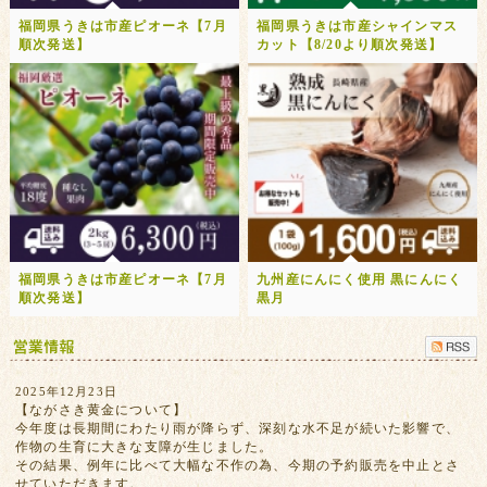
福岡県うきは市産ピオーネ【7月
福岡県うきは市産シャインマス
順次発送】
カット【8/20より順次発送】
福岡県うきは市産ピオーネ【7月
九州産にんにく使用 黒にんにく
順次発送】
黒月
2025年12月23日
【ながさき黄金について】
今年度は長期間にわたり雨が降らず、深刻な水不足が続いた影響で、
作物の生育に大きな支障が生じました。
その結果、例年に比べて大幅な不作の為、今期の予約販売を中止とさ
せていただきます。