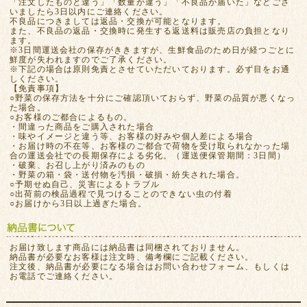
「注文したものと違う」「数量が違う」「不良品が届いた」などござ
いましたら3日以内にご連絡ください。
不良品につきましては返品・交換が可能となります。
また、不良品の返品・交換時に発生する返送料は販売店の負担となり
ます。
※3日間運送会社の保存がききますが、生鮮食品のため日が経つごとに
鮮度が失われますのでご了承ください。
※下記の場合は原則免責とさせていただいております。必ず目をお通
しください。
【免責事項】
○野菜の保存方法を十分にご確認頂いておらず、野菜の品質が悪くなっ
た場合。
○お客様のご都合によるもの。
・間違った商品をご購入された場合
・味やイメージと違う等、お客様の好みや個人差による場合
・お届け時の不在等、お客様のご都合で荷物を受け取られなかった場
合の運送会社での長期保存による劣化。（運送便保管期間：3日間）
・破棄、お召し上がり済みのもの
・野菜の箱・袋・送付物を汚損・破損・紛失された場合。
○予期せぬ自己、災害によるトラブル
○出荷前の検品過程で見つけることのできない虫の付着
○お届けから3日以上過ぎた場合。
お届け致します商品には納品書は同梱されておりません。
納品書が必要なお客様は注文時、備考欄にご記載ください。
注文後、納品書が必要になる場合はお問い合わせフォーム、もしくは
お電話でご連絡ください。