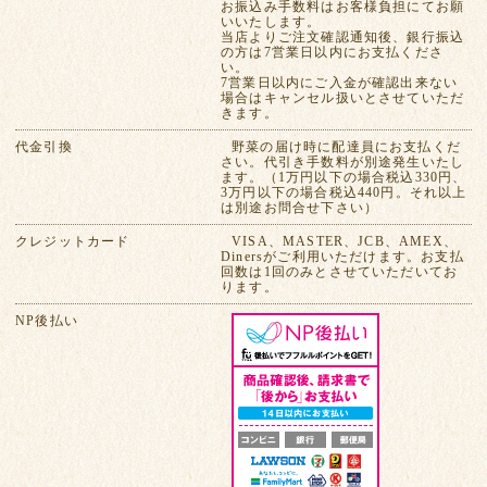
お振込み手数料はお客様負担にてお願
いいたします。
当店よりご注文確認通知後、銀行振込
の方は7営業日以内にお支払くださ
い。
7営業日以内にご入金が確認出来ない
場合はキャンセル扱いとさせていただ
きます。
代金引換
野菜の届け時に配達員にお支払くだ
さい。代引き手数料が別途発生いたし
ます。（1万円以下の場合税込330円、
3万円以下の場合税込440円。それ以上
は別途お問合せ下さい）
クレジットカード
VISA、MASTER、JCB、AMEX、
Dinersがご利用いただけます。お支払
回数は1回のみとさせていただいてお
ります。
NP後払い