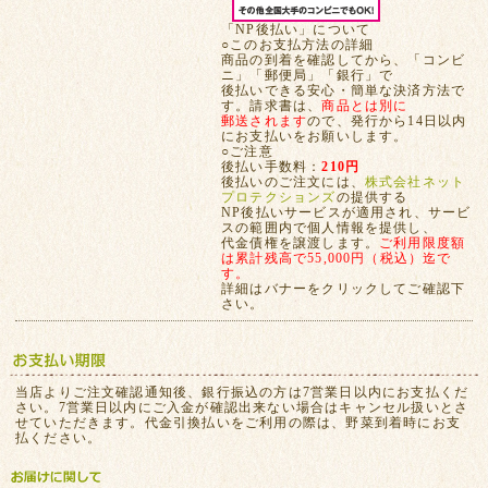
「NP後払い」について
○このお支払方法の詳細
商品の到着を確認してから、「コンビ
ニ」「郵便局」「銀行」で
後払いできる安心・簡単な決済方法で
す。請求書は、
商品とは別に
郵送されます
ので、発行から14日以内
にお支払いをお願いします。
○ご注意
後払い手数料：
210円
後払いのご注文には、
株式会社ネット
プロテクションズ
の提供する
NP後払いサービスが適用され、サービ
スの範囲内で個人情報を提供し、
代金債権を譲渡します。
ご利用限度額
は累計残高で55,000円（税込）迄で
す。
詳細はバナーをクリックしてご確認下
さい。
当店よりご注文確認通知後、銀行振込の方は7営業日以内にお支払くだ
さい。7営業日以内にご入金が確認出来ない場合はキャンセル扱いとさ
せていただきます。代金引換払いをご利用の際は、野菜到着時にお支
払ください。