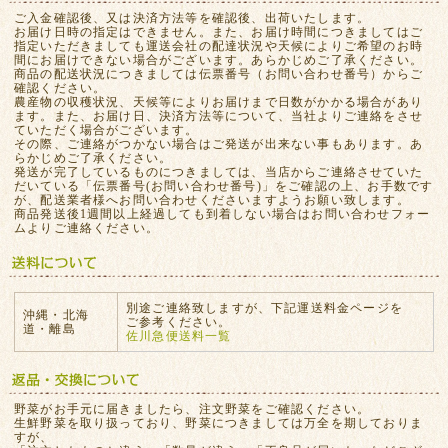
ご入金確認後、又は決済方法等を確認後、出荷いたします。
お届け日時の指定はできません。また、お届け時間につきましてはご
指定いただきましても運送会社の配達状況や天候によりご希望のお時
間にお届けできない場合がございます。あらかじめご了承ください。
商品の配送状況につきましては伝票番号（お問い合わせ番号）からご
確認ください。
農産物の収穫状況、天候等によりお届けまで日数がかかる場合があり
ます。また、お届け日、決済方法等について、当社よりご連絡をさせ
ていただく場合がございます。
その際、ご連絡がつかない場合はご発送が出来ない事もあります。あ
らかじめご了承ください。
発送が完了しているものにつきましては、当店からご連絡させていた
だいている「伝票番号(お問い合わせ番号)」をご確認の上、お手数です
が、配送業者様へお問い合わせくださいますようお願い致します。
商品発送後1週間以上経過しても到着しない場合はお問い合わせフォー
ムよりご連絡ください。
別途ご連絡致しますが、下記運送料金ページを
沖縄・北海
ご参考ください。
道・離島
佐川急便送料一覧
野菜がお手元に届きましたら、注文野菜をご確認ください。
生鮮野菜を取り扱っており、野菜につきましては万全を期しておりま
すが、