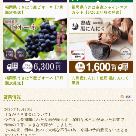
福岡県うきは市産ピオーネ【7月
福岡県うきは市産シャインマス
順次発送】
カット【8/20より順次発送】
福岡県うきは市産ピオーネ【7月
九州産にんにく使用 黒にんにく
順次発送】
黒月
2025年12月23日
【ながさき黄金について】
今年度は長期間にわたり雨が降らず、深刻な水不足が続いた影響で、
作物の生育に大きな支障が生じました。
その結果、例年に比べて大幅な不作の為、今期の予約販売を中止とさ
せていただきます。