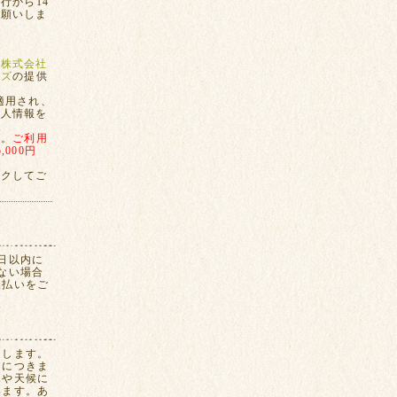
行から14
お願いしま
、
株式会社
ンズ
の提供
適用され、
個人情報を
す。
ご利用
000円
ックしてご
日以内に
ない場合
換払いをご
たします。
間につきま
況や天候に
います。あ