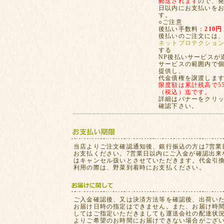
郵送されます
ので、発
日以内にお支払いを
す。
○ご注意
後払い手数料：
210円
後払いのご注文には
ネットプロテクショ
する
NP後払いサービスが
サービスの範囲内で
提供し、
代金債権を譲渡しま
限度額は累計残高で55,
（税込）迄です。
詳細はバナーをクリ
確認下さい。
当店よりご注文確認通知後、銀行振込の方は7営業
お支払ください。7営業日以内にご入金が確認出来
はキャンセル扱いとさせていただきます。代金引
利用の際は、野菜到着時にお支払ください。
ご入金確認後、又は決済方法等を確認後、出荷い
お届け日時の指定はできません。また、お届け時
してはご指定いただきましても運送会社の配達状
よりご希望のお時間にお届けできない場合がござ