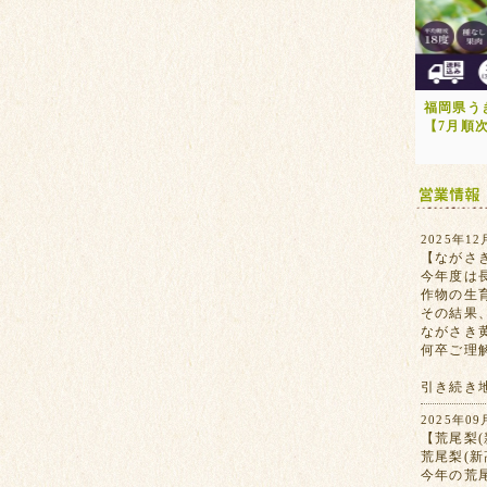
福岡県う
【7月順
2025年12
【ながさ
今年度は
作物の生
その結果
ながさき
何卒ご理
引き続き
2025年09
【荒尾梨(
荒尾梨(
今年の荒