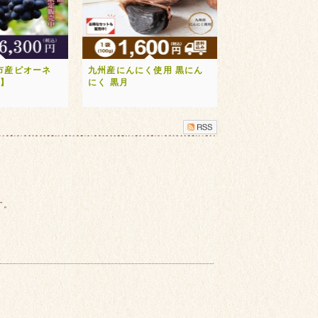
市産ピオーネ
九州産にんにく使用 黒にん
送】
にく 黒月
す。