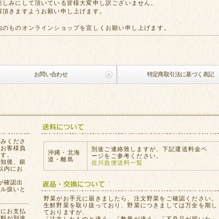
楽しみにして頂いている皆様大変申し訳ございません。
解頂きますようお願い申し上げます。
地のものオンラインショップを宜しくお願い申し上げます。
お問い合わせ
特定商取引法に基づく表記
込みくださ
はお客様負
別途ご連絡致しますが、下記運送料金ペ
沖縄・北海
ます。
ージをご参考ください。
道・離島
通知後、銀
佐川急便送料一覧
以内にお
が確認出
セル扱いと
。
野菜がお手元に届きましたら、注文野菜をご確認ください。
生鮮野菜を取り扱っており、野菜につきましては万全を期し
員にお支払
ておりますが、
数料が別途