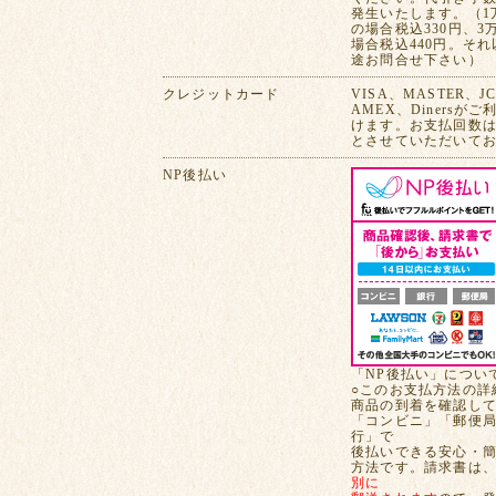
発生いたします。（1
の場合税込330円、3
場合税込440円。そ
途お問合せ下さい）
クレジットカード
VISA、MASTER、J
AMEX、Dinersが
けます。お支払回数は
とさせていただいて
NP後払い
「NP後払い」につい
○このお支払方法の詳
商品の到着を確認し
「コンビニ」「郵便
行」で
後払いできる安心・
方法です。請求書は
別に