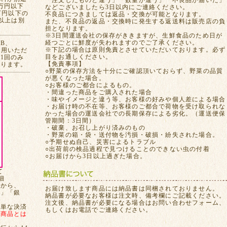
「注文したものと違う」「数量が違う」「不良品が届いた」
万円以下
などございましたら3日以内にご連絡ください。
万円以下の
不良品につきましては返品・交換が可能となります。
れ以上は別
また、不良品の返品・交換時に発生する返送料は販売店の負
担となります。
※3日間運送会社の保存がききますが、生鮮食品のため日が
経つごとに鮮度が失われますのでご了承ください。
CB、
※下記の場合は原則免責とさせていただいております。必ず
ご利用いただ
目をお通しください。
1回のみ
【免責事項】
おります。
○野菜の保存方法を十分にご確認頂いておらず、野菜の品質
が悪くなった場合。
○お客様のご都合によるもの。
・間違った商品をご購入された場合
・味やイメージと違う等、お客様の好みや個人差による場合
・お届け時の不在等、お客様のご都合で荷物を受け取られな
かった場合の運送会社での長期保存による劣化。（運送便保
管期間：3日間）
・破棄、お召し上がり済みのもの
・野菜の箱・袋・送付物を汚損・破損・紛失された場合。
○予期せぬ自己、災害によるトラブル
○出荷前の検品過程で見つけることのできない虫の付着
○お届けから3日以上過ぎた場合。
て
細
てから、
お届け致します商品には納品書は同梱されておりません。
局」「銀
納品書が必要なお客様は注文時、備考欄にご記載ください。
注文後、納品書が必要になる場合はお問い合わせフォーム、
簡単な決済
もしくはお電話でご連絡ください。
、
商品とは