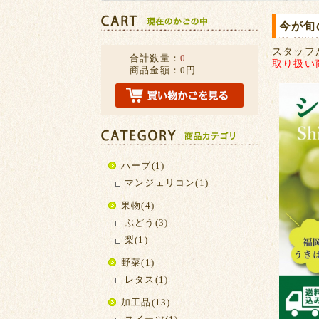
今が旬
スタッフ
合計数量：
0
取り扱い
商品金額：
0円
ハーブ(1)
マンジェリコン(1)
果物(4)
ぶどう(3)
梨(1)
野菜(1)
レタス(1)
加工品(13)