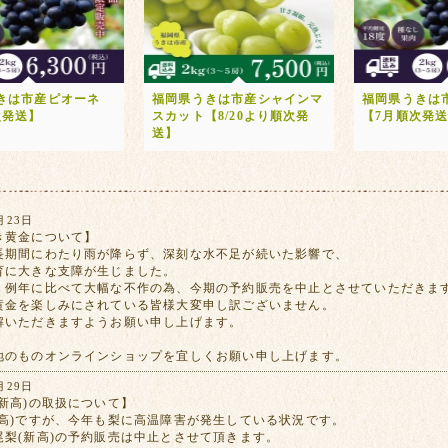
きは市産ピオーネ
福岡県うきは市産シャインマ
福岡県うきは
次発送】
スカット【8/20より順次発
【7月順次発
送】
月23日
き黄金について】
長期間にわたり雨が降らず、深刻な水不足が続いた影響で、
育に大きな支障が生じました。
、例年に比べて大幅な不作の為、今期の予約販売を中止とさせていただきま
黄金を楽しみにされている皆様大変申し訳ございません。
解いただきますようお願い申し上げます。
地のものオンラインショップを宜しくお願い申し上げます。
月29日
新高)の取扱について】
新高)ですが、今年も梨に高温障害が発生している状況です。
尾梨(新高)の予約販売は中止とさせて頂きます。