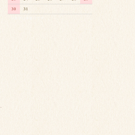
30
31
※赤字は休業日です