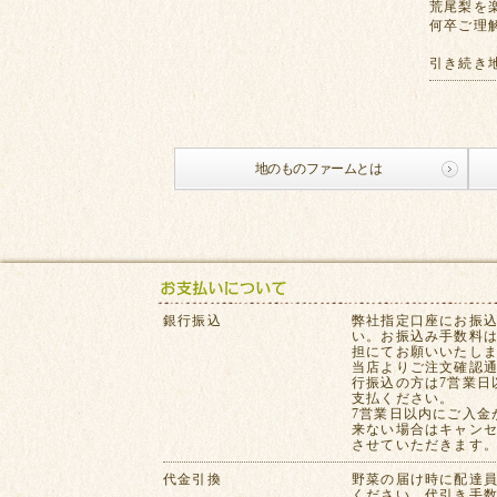
荒尾梨を
何卒ご理
引き続き
地のものファームとは
銀行振込
弊社指定口座にお振
い。お振込み手数料
担にてお願いいたし
当店よりご注文確認
行振込の方は7営業日
支払ください。
7営業日以内にご入金
来ない場合はキャン
させていただきます
代金引換
野菜の届け時に配達
ください。代引き手