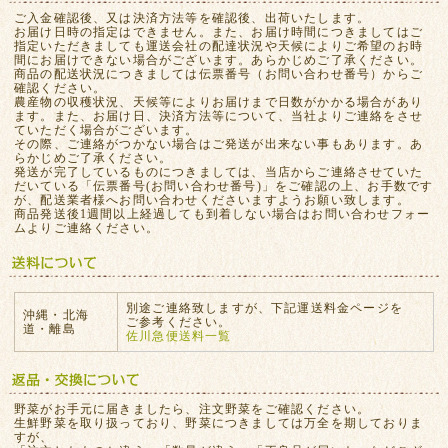
ご入金確認後、又は決済方法等を確認後、出荷いたします。
お届け日時の指定はできません。また、お届け時間につきましてはご
指定いただきましても運送会社の配達状況や天候によりご希望のお時
間にお届けできない場合がございます。あらかじめご了承ください。
商品の配送状況につきましては伝票番号（お問い合わせ番号）からご
確認ください。
農産物の収穫状況、天候等によりお届けまで日数がかかる場合があり
ます。また、お届け日、決済方法等について、当社よりご連絡をさせ
ていただく場合がございます。
その際、ご連絡がつかない場合はご発送が出来ない事もあります。あ
らかじめご了承ください。
発送が完了しているものにつきましては、当店からご連絡させていた
だいている「伝票番号(お問い合わせ番号)」をご確認の上、お手数です
が、配送業者様へお問い合わせくださいますようお願い致します。
商品発送後1週間以上経過しても到着しない場合はお問い合わせフォー
ムよりご連絡ください。
別途ご連絡致しますが、下記運送料金ページを
沖縄・北海
ご参考ください。
道・離島
佐川急便送料一覧
野菜がお手元に届きましたら、注文野菜をご確認ください。
生鮮野菜を取り扱っており、野菜につきましては万全を期しておりま
すが、