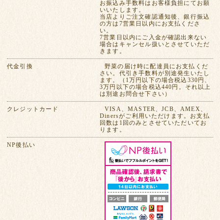
お振込み手数料はお客様負担にてお願
いいたします。
当店よりご注文確認通知後、銀行振込
の方は7営業日以内にお支払くださ
い。
7営業日以内にご入金が確認出来ない
場合はキャンセル扱いとさせていただ
きます。
代金引換
野菜の届け時に配達員にお支払くだ
さい。代引き手数料が別途発生いたし
ます。（1万円以下の場合税込330円、
3万円以下の場合税込440円。それ以上
は別途お問合せ下さい）
クレジットカード
VISA、MASTER、JCB、AMEX、
Dinersがご利用いただけます。お支払
回数は1回のみとさせていただいてお
ります。
NP後払い