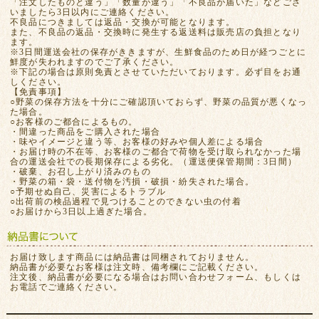
「注文したものと違う」「数量が違う」「不良品が届いた」などござ
いましたら3日以内にご連絡ください。
不良品につきましては返品・交換が可能となります。
また、不良品の返品・交換時に発生する返送料は販売店の負担となり
ます。
※3日間運送会社の保存がききますが、生鮮食品のため日が経つごとに
鮮度が失われますのでご了承ください。
※下記の場合は原則免責とさせていただいております。必ず目をお通
しください。
【免責事項】
○野菜の保存方法を十分にご確認頂いておらず、野菜の品質が悪くなっ
た場合。
○お客様のご都合によるもの。
・間違った商品をご購入された場合
・味やイメージと違う等、お客様の好みや個人差による場合
・お届け時の不在等、お客様のご都合で荷物を受け取られなかった場
合の運送会社での長期保存による劣化。（運送便保管期間：3日間）
・破棄、お召し上がり済みのもの
・野菜の箱・袋・送付物を汚損・破損・紛失された場合。
○予期せぬ自己、災害によるトラブル
○出荷前の検品過程で見つけることのできない虫の付着
○お届けから3日以上過ぎた場合。
お届け致します商品には納品書は同梱されておりません。
納品書が必要なお客様は注文時、備考欄にご記載ください。
注文後、納品書が必要になる場合はお問い合わせフォーム、もしくは
お電話でご連絡ください。