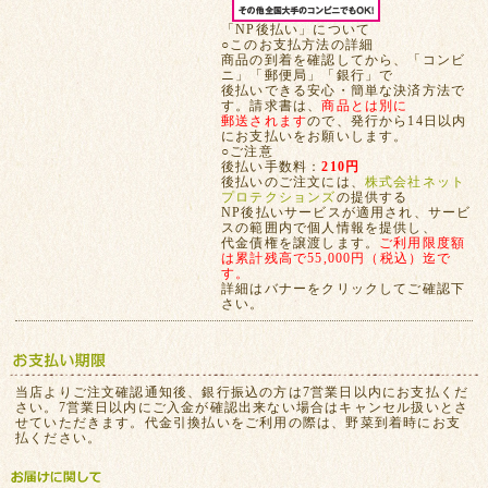
「NP後払い」について
○このお支払方法の詳細
商品の到着を確認してから、「コンビ
ニ」「郵便局」「銀行」で
後払いできる安心・簡単な決済方法で
す。請求書は、
商品とは別に
郵送されます
ので、発行から14日以内
にお支払いをお願いします。
○ご注意
後払い手数料：
210円
後払いのご注文には、
株式会社ネット
プロテクションズ
の提供する
NP後払いサービスが適用され、サービ
スの範囲内で個人情報を提供し、
代金債権を譲渡します。
ご利用限度額
は累計残高で55,000円（税込）迄で
す。
詳細はバナーをクリックしてご確認下
さい。
当店よりご注文確認通知後、銀行振込の方は7営業日以内にお支払くだ
さい。7営業日以内にご入金が確認出来ない場合はキャンセル扱いとさ
せていただきます。代金引換払いをご利用の際は、野菜到着時にお支
払ください。