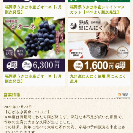
福岡県うきは市産ピオーネ【7月
福岡県うきは市産シャインマス
順次発送】
カット【8/20より順次発送】
福岡県うきは市産ピオーネ【7月
九州産にんにく使用 黒にんにく
順次発送】
黒月
2025年12月23日
【ながさき黄金について】
今年度は長期間にわたり雨が降らず、深刻な水不足が続いた影響で、
作物の生育に大きな支障が生じました。
その結果、例年に比べて大幅な不作の為、今期の予約販売を中止とさ
せていただきます。