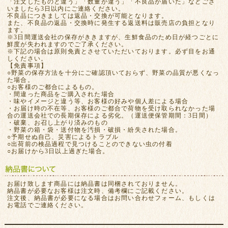
「注文したものと違う」「数量が違う」「不良品が届いた」などござ
いましたら3日以内にご連絡ください。
不良品につきましては返品・交換が可能となります。
また、不良品の返品・交換時に発生する返送料は販売店の負担となり
ます。
※3日間運送会社の保存がききますが、生鮮食品のため日が経つごとに
鮮度が失われますのでご了承ください。
※下記の場合は原則免責とさせていただいております。必ず目をお通
しください。
【免責事項】
○野菜の保存方法を十分にご確認頂いておらず、野菜の品質が悪くなっ
た場合。
○お客様のご都合によるもの。
・間違った商品をご購入された場合
・味やイメージと違う等、お客様の好みや個人差による場合
・お届け時の不在等、お客様のご都合で荷物を受け取られなかった場
合の運送会社での長期保存による劣化。（運送便保管期間：3日間）
・破棄、お召し上がり済みのもの
・野菜の箱・袋・送付物を汚損・破損・紛失された場合。
○予期せぬ自己、災害によるトラブル
○出荷前の検品過程で見つけることのできない虫の付着
○お届けから3日以上過ぎた場合。
お届け致します商品には納品書は同梱されておりません。
納品書が必要なお客様は注文時、備考欄にご記載ください。
注文後、納品書が必要になる場合はお問い合わせフォーム、もしくは
お電話でご連絡ください。