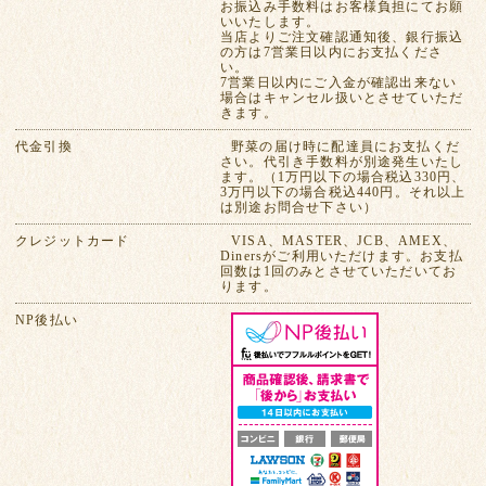
お振込み手数料はお客様負担にてお願
いいたします。
当店よりご注文確認通知後、銀行振込
の方は7営業日以内にお支払くださ
い。
7営業日以内にご入金が確認出来ない
場合はキャンセル扱いとさせていただ
きます。
代金引換
野菜の届け時に配達員にお支払くだ
さい。代引き手数料が別途発生いたし
ます。（1万円以下の場合税込330円、
3万円以下の場合税込440円。それ以上
は別途お問合せ下さい）
クレジットカード
VISA、MASTER、JCB、AMEX、
Dinersがご利用いただけます。お支払
回数は1回のみとさせていただいてお
ります。
NP後払い