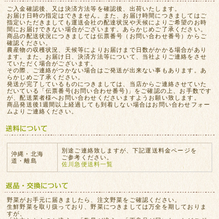
ご入金確認後、又は決済方法等を確認後、出荷いたします。
お届け日時の指定はできません。また、お届け時間につきましてはご
指定いただきましても運送会社の配達状況や天候によりご希望のお時
間にお届けできない場合がございます。あらかじめご了承ください。
商品の配送状況につきましては伝票番号（お問い合わせ番号）からご
確認ください。
農産物の収穫状況、天候等によりお届けまで日数がかかる場合があり
ます。また、お届け日、決済方法等について、当社よりご連絡をさせ
ていただく場合がございます。
その際、ご連絡がつかない場合はご発送が出来ない事もあります。あ
らかじめご了承ください。
発送が完了しているものにつきましては、当店からご連絡させていた
だいている「伝票番号(お問い合わせ番号)」をご確認の上、お手数です
が、配送業者様へお問い合わせくださいますようお願い致します。
商品発送後1週間以上経過しても到着しない場合はお問い合わせフォー
ムよりご連絡ください。
別途ご連絡致しますが、下記運送料金ページを
沖縄・北海
ご参考ください。
道・離島
佐川急便送料一覧
野菜がお手元に届きましたら、注文野菜をご確認ください。
生鮮野菜を取り扱っており、野菜につきましては万全を期しておりま
すが、