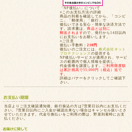
「NP後払い」について
○このお支払方法の詳細
商品の到着を確認してから、「コンビ
ニ」「郵便局」「銀行」で
後払いできる安心・簡単な決済方法で
す。請求書は、
商品とは別に
郵送されます
ので、発行から14日以内
にお支払いをお願いします。
○ご注意
後払い手数料：
210円
後払いのご注文には、
株式会社ネット
プロテクションズ
の提供する
NP後払いサービスが適用され、サービ
スの範囲内で個人情報を提供し、
代金債権を譲渡します。
ご利用限度額
は累計残高で55,000円（税込）迄で
す。
詳細はバナーをクリックしてご確認下
さい。
当店よりご注文確認通知後、銀行振込の方は7営業日以内にお支払くだ
さい。7営業日以内にご入金が確認出来ない場合はキャンセル扱いとさ
せていただきます。代金引換払いをご利用の際は、野菜到着時にお支
払ください。