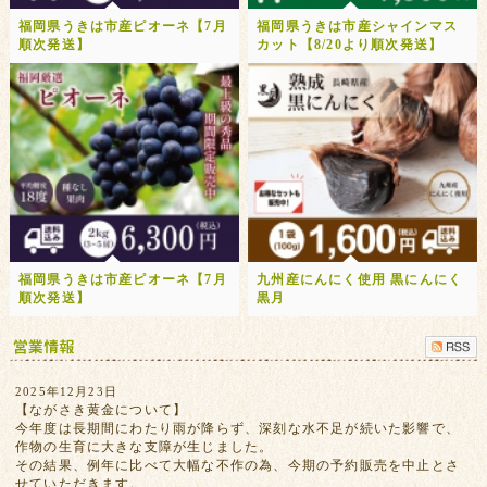
福岡県うきは市産ピオーネ【7月
福岡県うきは市産シャインマス
順次発送】
カット【8/20より順次発送】
福岡県うきは市産ピオーネ【7月
九州産にんにく使用 黒にんにく
順次発送】
黒月
2025年12月23日
【ながさき黄金について】
今年度は長期間にわたり雨が降らず、深刻な水不足が続いた影響で、
作物の生育に大きな支障が生じました。
その結果、例年に比べて大幅な不作の為、今期の予約販売を中止とさ
せていただきます。