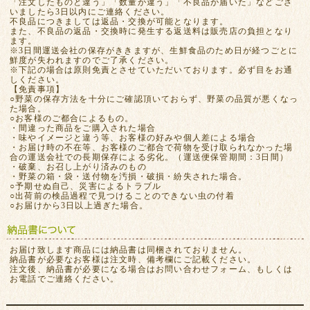
「注文したものと違う」「数量が違う」「不良品が届いた」などござ
いましたら3日以内にご連絡ください。
不良品につきましては返品・交換が可能となります。
また、不良品の返品・交換時に発生する返送料は販売店の負担となり
ます。
※3日間運送会社の保存がききますが、生鮮食品のため日が経つごとに
鮮度が失われますのでご了承ください。
※下記の場合は原則免責とさせていただいております。必ず目をお通
しください。
【免責事項】
○野菜の保存方法を十分にご確認頂いておらず、野菜の品質が悪くなっ
た場合。
○お客様のご都合によるもの。
・間違った商品をご購入された場合
・味やイメージと違う等、お客様の好みや個人差による場合
・お届け時の不在等、お客様のご都合で荷物を受け取られなかった場
合の運送会社での長期保存による劣化。（運送便保管期間：3日間）
・破棄、お召し上がり済みのもの
・野菜の箱・袋・送付物を汚損・破損・紛失された場合。
○予期せぬ自己、災害によるトラブル
○出荷前の検品過程で見つけることのできない虫の付着
○お届けから3日以上過ぎた場合。
お届け致します商品には納品書は同梱されておりません。
納品書が必要なお客様は注文時、備考欄にご記載ください。
注文後、納品書が必要になる場合はお問い合わせフォーム、もしくは
お電話でご連絡ください。