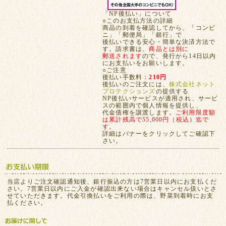
「NP後払い」について
○このお支払方法の詳細
商品の到着を確認してから、「コンビ
ニ」「郵便局」「銀行」で
後払いできる安心・簡単な決済方法で
す。請求書は、
商品とは別に
郵送されます
ので、発行から14日以内
にお支払いをお願いします。
○ご注意
後払い手数料：
210円
後払いのご注文には、
株式会社ネット
プロテクションズ
の提供する
NP後払いサービスが適用され、サービ
スの範囲内で個人情報を提供し、
代金債権を譲渡します。
ご利用限度額
は累計残高で55,000円（税込）迄で
す。
詳細はバナーをクリックしてご確認下
さい。
当店よりご注文確認通知後、銀行振込の方は7営業日以内にお支払くだ
さい。7営業日以内にご入金が確認出来ない場合はキャンセル扱いとさ
せていただきます。代金引換払いをご利用の際は、野菜到着時にお支
払ください。