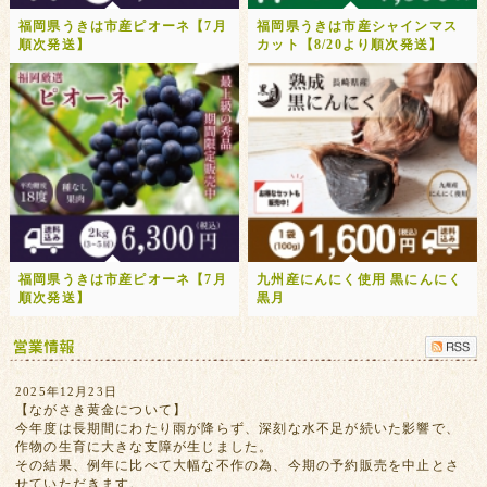
福岡県うきは市産ピオーネ【7月
福岡県うきは市産シャインマス
順次発送】
カット【8/20より順次発送】
福岡県うきは市産ピオーネ【7月
九州産にんにく使用 黒にんにく
順次発送】
黒月
2025年12月23日
【ながさき黄金について】
今年度は長期間にわたり雨が降らず、深刻な水不足が続いた影響で、
作物の生育に大きな支障が生じました。
その結果、例年に比べて大幅な不作の為、今期の予約販売を中止とさ
せていただきます。