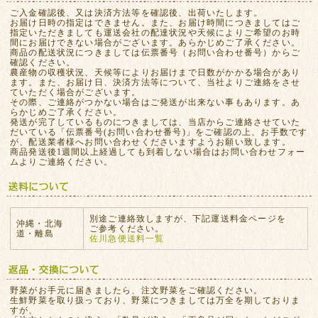
ご入金確認後、又は決済方法等を確認後、出荷いたします。
お届け日時の指定はできません。また、お届け時間につきましてはご
指定いただきましても運送会社の配達状況や天候によりご希望のお時
間にお届けできない場合がございます。あらかじめご了承ください。
商品の配送状況につきましては伝票番号（お問い合わせ番号）からご
確認ください。
農産物の収穫状況、天候等によりお届けまで日数がかかる場合があり
ます。また、お届け日、決済方法等について、当社よりご連絡をさせ
ていただく場合がございます。
その際、ご連絡がつかない場合はご発送が出来ない事もあります。あ
らかじめご了承ください。
発送が完了しているものにつきましては、当店からご連絡させていた
だいている「伝票番号(お問い合わせ番号)」をご確認の上、お手数です
が、配送業者様へお問い合わせくださいますようお願い致します。
商品発送後1週間以上経過しても到着しない場合はお問い合わせフォー
ムよりご連絡ください。
別途ご連絡致しますが、下記運送料金ページを
沖縄・北海
ご参考ください。
道・離島
佐川急便送料一覧
野菜がお手元に届きましたら、注文野菜をご確認ください。
生鮮野菜を取り扱っており、野菜につきましては万全を期しておりま
すが、