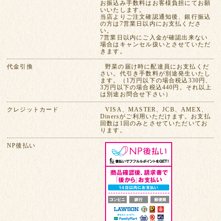
お振込み手数料はお客様負担にてお願
いいたします。
当店よりご注文確認通知後、銀行振込
の方は7営業日以内にお支払くださ
い。
7営業日以内にご入金が確認出来ない
場合はキャンセル扱いとさせていただ
きます。
代金引換
野菜の届け時に配達員にお支払くだ
さい。代引き手数料が別途発生いたし
ます。（1万円以下の場合税込330円、
3万円以下の場合税込440円。それ以上
は別途お問合せ下さい）
クレジットカード
VISA、MASTER、JCB、AMEX、
Dinersがご利用いただけます。お支払
回数は1回のみとさせていただいてお
ります。
NP後払い