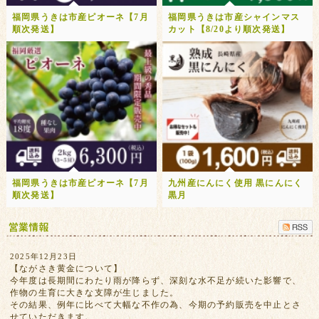
福岡県うきは市産ピオーネ【7月
福岡県うきは市産シャインマス
順次発送】
カット【8/20より順次発送】
福岡県うきは市産ピオーネ【7月
九州産にんにく使用 黒にんにく
順次発送】
黒月
2025年12月23日
【ながさき黄金について】
今年度は長期間にわたり雨が降らず、深刻な水不足が続いた影響で、
作物の生育に大きな支障が生じました。
その結果、例年に比べて大幅な不作の為、今期の予約販売を中止とさ
せていただきます。