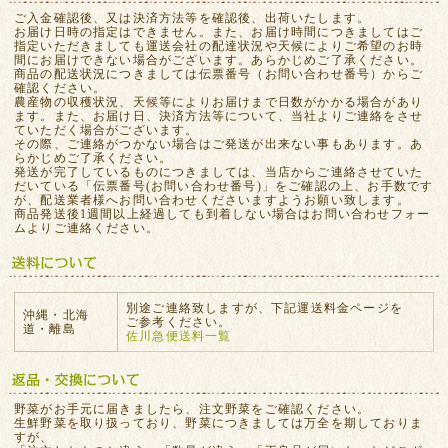
ご入金確認後、又は決済方法等を確認後、出荷いたします。
お届け日時の指定はできません。また、お届け時間につきましてはご
指定いただきましても運送会社の配達状況や天候によりご希望のお時
間にお届けできない場合がございます。あらかじめご了承ください。
商品の配送状況につきましては伝票番号（お問い合わせ番号）からご
確認ください。
農産物の収穫状況、天候等によりお届けまで日数がかかる場合があり
ます。また、お届け日、決済方法等について、当社よりご連絡をさせ
ていただく場合がございます。
その際、ご連絡がつかない場合はご発送が出来ない事もあります。あ
らかじめご了承ください。
発送が完了しているものにつきましては、当店からご連絡させていた
だいている「伝票番号(お問い合わせ番号)」をご確認の上、お手数です
が、配送業者様へお問い合わせくださいますようお願い致します。
商品発送後1週間以上経過しても到着しない場合はお問い合わせフォー
ムよりご連絡ください。
別途ご連絡致しますが、下記運送料金ページを
沖縄・北海
ご参考ください。
道・離島
佐川急便送料一覧
野菜がお手元に届きましたら、注文野菜をご確認ください。
生鮮野菜を取り扱っており、野菜につきましては万全を期しておりま
すが、