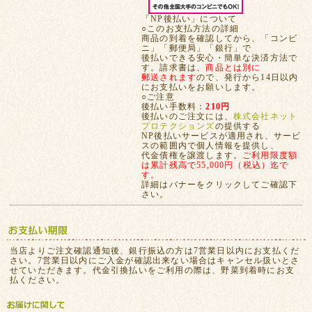
「NP後払い」について
○このお支払方法の詳細
商品の到着を確認してから、「コンビ
ニ」「郵便局」「銀行」で
後払いできる安心・簡単な決済方法で
す。請求書は、
商品とは別に
郵送されます
ので、発行から14日以内
にお支払いをお願いします。
○ご注意
後払い手数料：
210円
後払いのご注文には、
株式会社ネット
プロテクションズ
の提供する
NP後払いサービスが適用され、サービ
スの範囲内で個人情報を提供し、
代金債権を譲渡します。
ご利用限度額
は累計残高で55,000円（税込）迄で
す。
詳細はバナーをクリックしてご確認下
さい。
当店よりご注文確認通知後、銀行振込の方は7営業日以内にお支払くだ
さい。7営業日以内にご入金が確認出来ない場合はキャンセル扱いとさ
せていただきます。代金引換払いをご利用の際は、野菜到着時にお支
払ください。