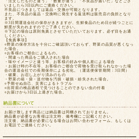
「注文したものと違う」「数量が違う」「不良品が届いた」などござ
いましたら3日以内にご連絡ください。
不良品につきましては返品・交換が可能となります。
また、不良品の返品・交換時に発生する返送料は販売店の負担となり
ます。
※3日間運送会社の保存がききますが、生鮮食品のため日が経つごとに
鮮度が失われますのでご了承ください。
※下記の場合は原則免責とさせていただいております。必ず目をお通
しください。
【免責事項】
○野菜の保存方法を十分にご確認頂いておらず、野菜の品質が悪くなっ
た場合。
○お客様のご都合によるもの。
・間違った商品をご購入された場合
・味やイメージと違う等、お客様の好みや個人差による場合
・お届け時の不在等、お客様のご都合で荷物を受け取られなかった場
合の運送会社での長期保存による劣化。（運送便保管期間：3日間）
・破棄、お召し上がり済みのもの
・野菜の箱・袋・送付物を汚損・破損・紛失された場合。
○予期せぬ自己、災害によるトラブル
○出荷前の検品過程で見つけることのできない虫の付着
○お届けから3日以上過ぎた場合。
お届け致します商品には納品書は同梱されておりません。
納品書が必要なお客様は注文時、備考欄にご記載ください。
注文後、納品書が必要になる場合はお問い合わせフォーム、もしくは
お電話でご連絡ください。