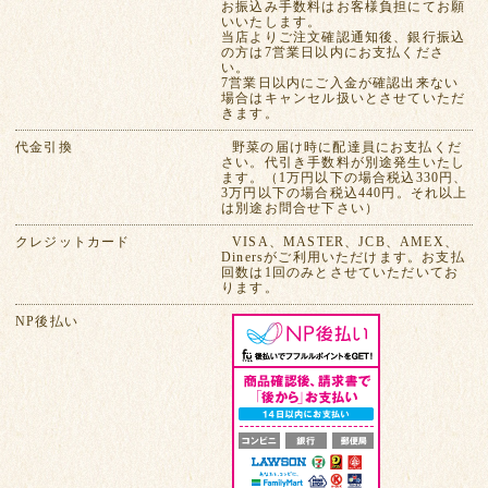
お振込み手数料はお客様負担にてお願
いいたします。
当店よりご注文確認通知後、銀行振込
の方は7営業日以内にお支払くださ
い。
7営業日以内にご入金が確認出来ない
場合はキャンセル扱いとさせていただ
きます。
代金引換
野菜の届け時に配達員にお支払くだ
さい。代引き手数料が別途発生いたし
ます。（1万円以下の場合税込330円、
3万円以下の場合税込440円。それ以上
は別途お問合せ下さい）
クレジットカード
VISA、MASTER、JCB、AMEX、
Dinersがご利用いただけます。お支払
回数は1回のみとさせていただいてお
ります。
NP後払い